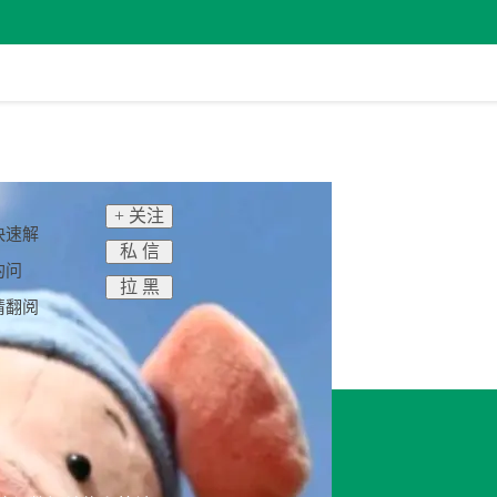
+ 关注
快速解
私 信
的问
拉 黑
请翻阅