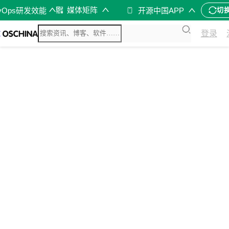
媒体矩阵
vOps研发效能
开源中国APP
切
登录