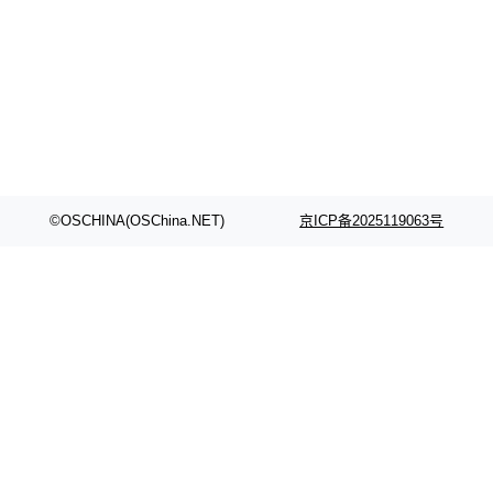
©OSCHINA(OSChina.NET)
京ICP备2025119063号