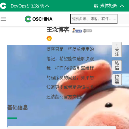
媒体矩阵
DevOps研发效能
王念博客
+
博客只是一些简单使用的
关
注
笔记，希望能快速解决跟
私
信
我一样面向搜索引擎编程
拉
的程序员的问题，如果想
黑
知道更多或者精通该技术
还请翻阅官方文档。
基础信息