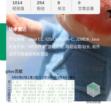
1014
254
8
0
经验值
粉丝
关注
文章总量
技术雷达
专长领域：Java EE, iOS/Objective-C, J2ME/K-Java
开发平台：WEB开发, 游戏开发, 网站运营/站长, 软件
设计与数据结构和算法
用户活跃度
gitee贡献