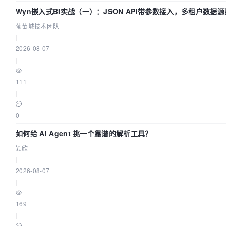
Wyn嵌入式BI实战（一）：JSON API带参数接入，多租户数据源
葡萄城技术团队
葡萄城技术团队
|
2026-08-07
|
111
|
0
如何给 AI Agent 挑一个靠谱的解析工具？
颖欣
|
2026-08-07
|
169
|