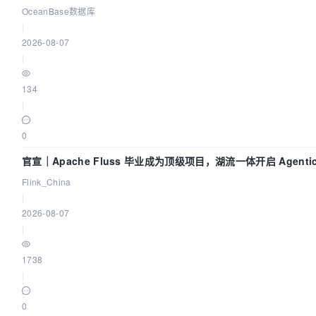
OceanBase数据库
|
2026-08-07
|
134
|
0
官宣｜Apache Fluss 毕业成为顶级项目，湖流一体开启 Agentic
实时化时代
Flink_China
|
2026-08-07
|
1738
|
0