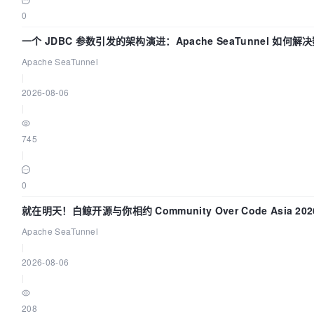
0
一个 JDBC 参数引发的架构演进：Apache SeaTunnel 如何
的“定时 Flush”难题
Apache SeaTunnel
|
2026-08-06
|
745
|
0
就在明天！白鲸开源与你相约 Community Over Code Asia 20
讲！
Apache SeaTunnel
|
2026-08-06
|
208