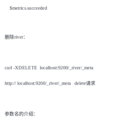
$metrics.succeeded
删除river：
curl -XDELETE localhost:9200/_river/_meta
http://
localhost:9200/_river/_meta delete请求
参数名的介绍：