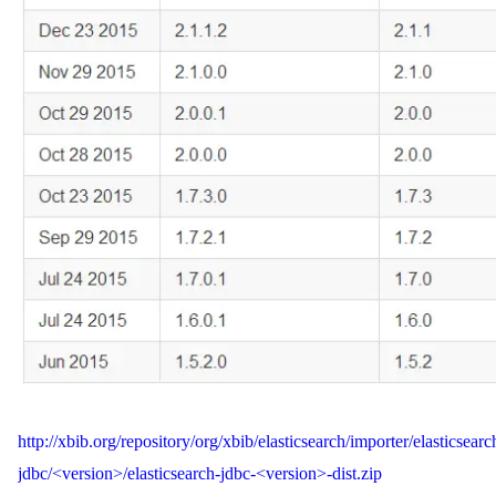
http://xbib.org/repository/org/xbib/elasticsearch/importer/elasticsearc
jdbc/<version>/elasticsearch-jdbc-<version>-dist.zip