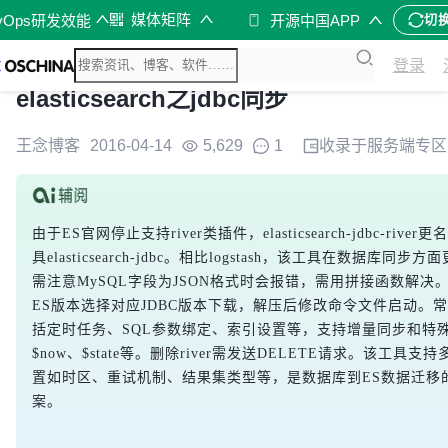
媒体矩阵
vOps研发效能
开源中国APP
切
登录
elasticsearch之jdbc同步
王念博客
2016-04-14
5,629
1
收录于
服务端
专区
由于ES官网停止支持river类插件，elasticsearch-jdbc-rive
具elasticsearch-jdbc。相比logstash，该工具在数据库同步
需注意MySQL字段为JSON格式时会报错，需用拼接函数解决
ES版本选择对应JDBC版本下载，解压后修改命令文件启动。
括定时任务、SQL参数绑定、索引设置等，支持增量同步和特
$now、$state等。删除river需发送DELETE请求。该工具支
置如时区、重试机制、结果集类型等，是数据库到ES数据迁移
案。