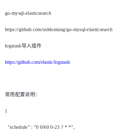
go-mysql-elasticsearch
https://github.com/siddontang/go-mysql-elasticsearch
logstash导入插件
https://github.com/elastic/logstash
常用配置说明：
{
"schedule" : "0 0/60 0-23 ? * *",