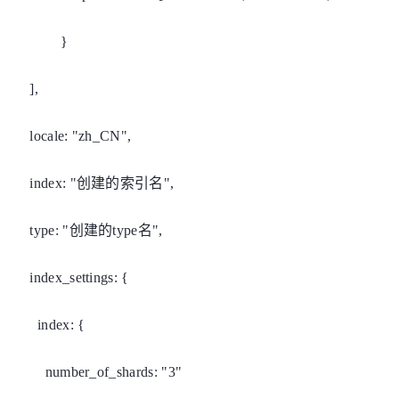
}
],
locale: "zh_CN",
index: "创建的索引名",
type: "创建的type名",
index_settings: {
index: {
number_of_shards: "3"