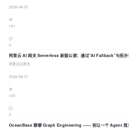
|
2026-08-07
|
101
|
0
阿里云 AI 网关 Serverless 新版公测：通过“AI Fallback”与
AI 流量治理底座
阿里云云原生
|
2026-08-07
|
135
|
0
OceanBase 聊聊 Graph Engineering —— 别让一个 Agen