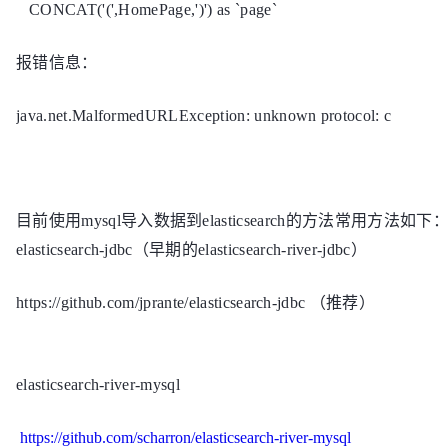
CONCAT('(',HomePage,')') as `page`
报错信息：
java.net.MalformedURLException: unknown protocol: c
目前使用mysql导入数据到elasticsearch的方法常用方法如下
elasticsearch-jdbc（早期的elasticsearch-river-jdbc）
https://github.com/jprante/elasticsearch-jdbc （推荐）
elasticsearch-river-mysql
https://github.com/scharron/elasticsearch-river-mysql