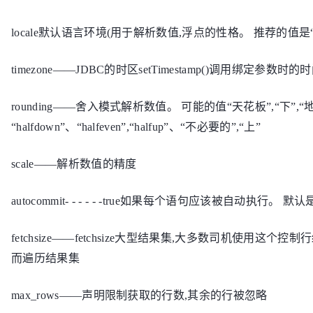
locale默认语言环境(用于解析数值,浮点的性格。 推荐的值是“e
timezone——JDBC的时区setTimestamp()调用绑定参数时
rounding——舍入模式解析数值。 可能的值“天花板”,“下”,“地
“halfdown”、“halfeven”,“halfup”、“不必要的”,“上”
scale——解析数值的精度
autocommit- - - - - -true如果每个语句应该被自动执行。 默认是f
fetchsize——fetchsize大型结果集,大多数司机使用这个控
而遍历结果集
max_rows——声明限制获取的行数,其余的行被忽略