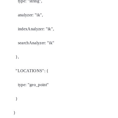
type: "string",
analyzer: "ik",
indexAnalyzer: "ik",
searchAnalyzer: "ik"
},
"LOCATIONS": {
type: "geo_point"
}
}