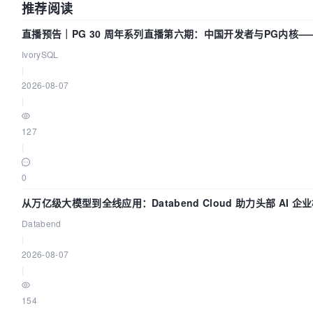
推荐阅读
直播预告｜PG 30 周年系列直播第六期：中国开发者与PG内核—
动吗？我们贡献了什么？
IvorySQL
|
2026-08-07
|
127
|
0
从万亿级大模型到全线应用：Databend Cloud 助力头部 AI 
Trace 数据管道
Databend
|
2026-08-07
|
154