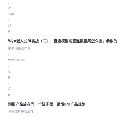
|
198
|
0
Wyn嵌入式BI实战（二）：直连模型与直连数据集怎么选，参数
效？| 葡萄城技术团队
葡萄城技术团队
|
2026-08-07
|
91
|
0
别把产品放在同一个篮子里！读懂IPD产品规划
禅道项目管理软件