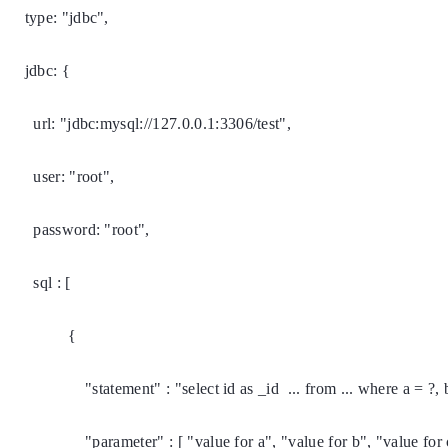
type: "jdbc",
jdbc: {
url: "jdbc:mysql://127.0.0.1:3306/test",
user: "root",
password: "root",
sql : [
{
"statement" : "select id as _id ... from ... where a = ?, b 
"parameter" : [ "value for a", "value for b", "value for 