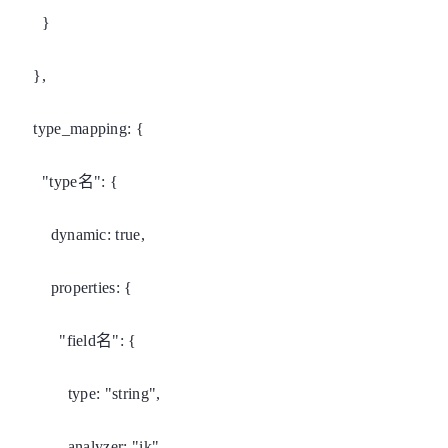
}
},
type_mapping: {
"type名": {
dynamic: true,
properties: {
"field名": {
type: "string",
analyzer: "ik",