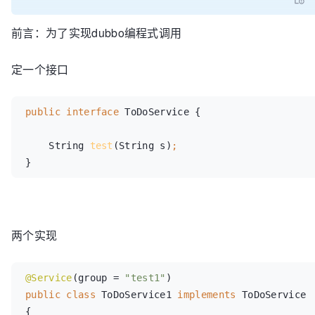
前言：为了实现dubbo编程式调用
定一个接口
public interface 
ToDoService {

    String 
test
(String s)
}
两个实现
@Service
(group = 
"test1"
public class 
ToDoService1 
implements 
ToDoService 
{
