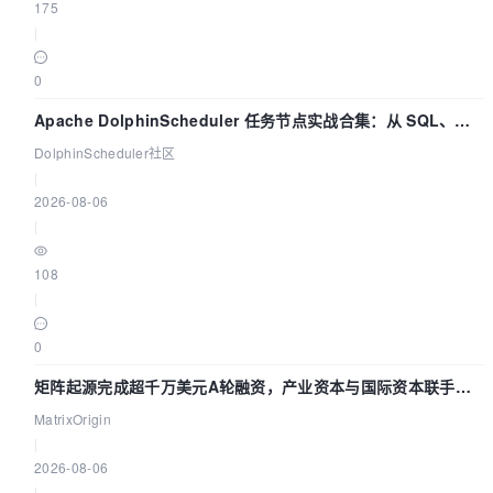
175
|
0
Apache DolphinScheduler 任务节点实战合集：从 SQL、
DataX 到 Spark、Flink 一次配置全打通
DolphinScheduler社区
|
2026-08-06
|
108
|
0
矩阵起源完成超千万美元A轮融资，产业资本与国际资本联手押
注企业级AI基础设施赛道
MatrixOrigin
|
2026-08-06
|