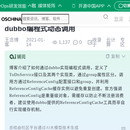
媒体矩阵
vOps研发效能
开源中国APP
切
登录
dubbo编程式动态调用
王念博
2021-01-
收录
云计
专
1,137
0
客
14
于
算
区
复制
博客介绍了如何通过dubbo实现编程式调用，定义了
ToDoService接口及其两个实现类，通过group属性区分。调
用方通过ReferenceConfig配置接口和group，并利用
ReferenceConfigCache缓存实例以避免重复创建。官方强调
ReferenceConfig是重量级对象，需缓存以防止不断注册消费
者，建议使用dubbo提供的ReferenceConfigCache工具而非自
行实现缓存机制。
总结由社区平台通过AI大模型技术生成