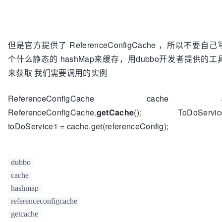
cache.get(referenceConfig)
    try 
{

return 
toDoService1.test(
"
哈哈
"
)
但是官方提供了 ReferenceConfigCache ，所以不要自己
} 
catch 
(Exception ex) {

个什么静态的 hashMap来缓存，用dubbo开发者提供的工
return 
""
来获取 我们需要调用的实例
}

}
ReferenceConfigCache cache 
ReferenceConfigCache.
getCache
()
;
ToDoServic
toDoService1 = cache.get(referenceConfig);
dubbo
cache
hashmap
referenceconfigcache
getcache