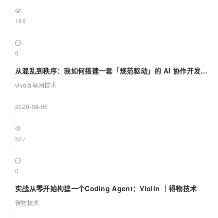
189
|
0
从混乱到秩序：我如何搭建一套「规范驱动」的 AI 协作开发体
系
vivo互联网技术
|
2026-08-06
|
527
|
0
实战从零开始构建一个Coding Agent：Violin ｜得物技术
得物技术
|