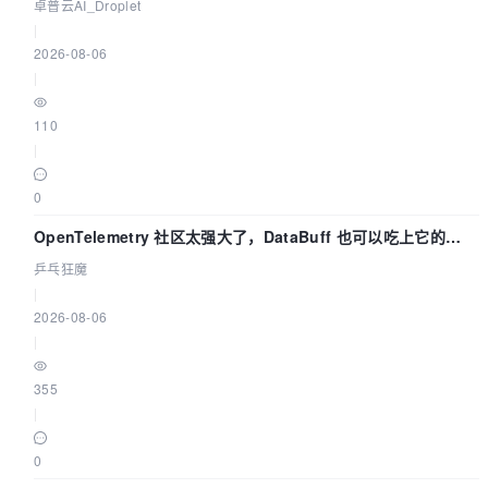
卓普云AI_Droplet
|
2026-08-06
|
110
|
0
OpenTelemetry 社区太强大了，DataBuff 也可以吃上它的
eBPF 链路了
乒乓狂魔
|
2026-08-06
|
355
|
0