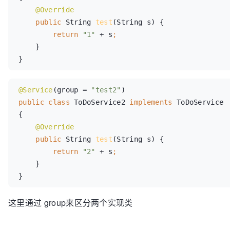
public 
String 
test
(String s) {

return 
"1" 
+ s
}

}
@Service
(group = 
"test2"
public class 
ToDoService2 
implements 
ToDoService 
{

public 
String 
test
(String s) {

return 
"2" 
+ s
}

}
这里通过 group来区分两个实现类