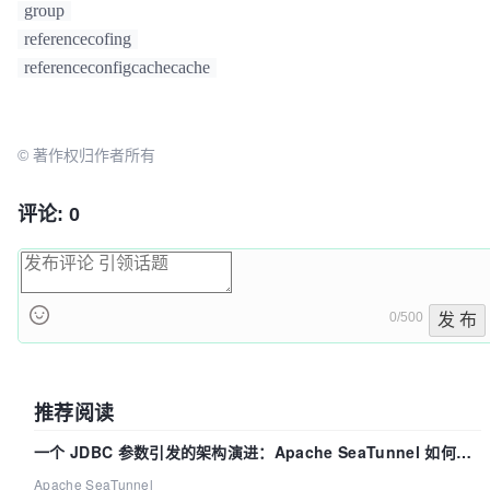
group
referencecofing
referenceconfigcachecache
© 著作权归作者所有
评论: 0
0/500
发 布
推荐阅读
一个 JDBC 参数引发的架构演进：Apache SeaTunnel 如何解
决数据同步中的“定时 Flush”难题
Apache SeaTunnel