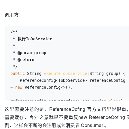
调用方：
 * 
执行
 * 
@param 
* 
public 
String 
executeToDoService
(String group) {

    ReferenceConfig<ToDoService> referenceConfig 
= 
new 
ReferenceConfig<>()
referenceConfig.setInterface(ToDoService.
class
)
这里需要注意的是，ReferenceCofing 官方文档里说很重
referenceConfig.setGroup(group)
;
ReferenceConfigCache cache = 
需要缓存，言外之意就是不要重复new ReferenceCofing 
ReferenceConfigCache.
getCache
()
例，这样会不断的会注册成为消费者
Consumer
。
ToDoService toDoService1 = 