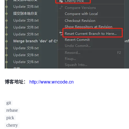
博客地址：
http://www.wncode.cn
git
rebase
pick
cherry