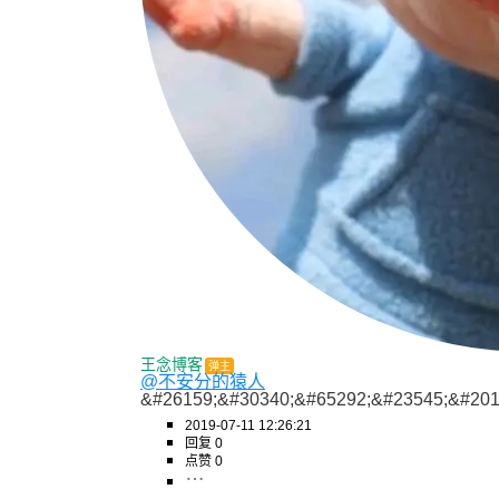
王念博客
弹主
@不安分的猿人
&#26159;&#30340;&#65292;&#23545;&#201
2019-07-11 12:26:21
回复 0
点赞 0