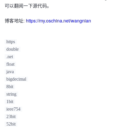
可以翻阅一下源代码。
博客地址:
https://my.oschina.net/wangnian
https
double
.net
float
java
bigdecimal
8bit
string
1bit
ieee754
23bit
52bit