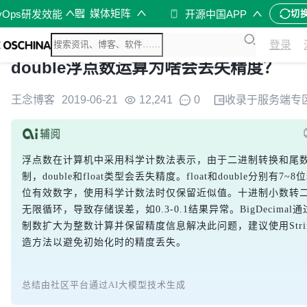
媒体矩阵
vOps研发效能
开源中国APP
切
登录
double浮点数运算为啥会丢失精度？
王念博客
2019-06-21
12,241
0
收录于
服务端
专
浮点数在计算机中采用科学计数法表示，由于二进制转换和尾
制，double和float类型会丢失精度。float和double分别有7~8位
位有效数字，使用科学计数法时仅保留近似值。十进制小数转
无限循环，导致存储误差，如0.3-0.1结果异常。BigDecimal
制数扩大为整数计算并保留精度信息解决此问题，建议使用Stri
造方法以避免初始化时的精度丢失。
总结由社区平台通过AI大模型技术生成