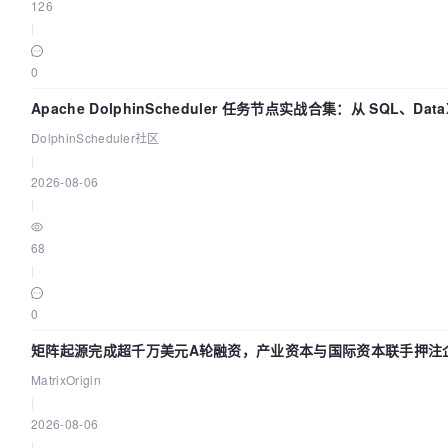
126
|
0
Apache DolphinScheduler 任务节点实战合集：从 SQL、Data
Spark、Flink 一次配置全打通
DolphinScheduler社区
|
2026-08-06
|
68
|
0
矩阵起源完成超千万美元A轮融资，产业资本与国际资本联手押注企
础设施赛道
MatrixOrigin
|
2026-08-06
|