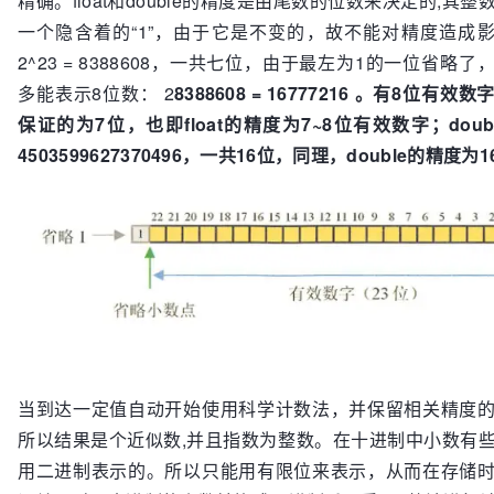
精确。float和double的精度是由尾数的位数来决定的,其
一个隐含着的“1”，由于它是不变的，故不能对精度造成影响。
2^23 = 8388608，一共七位，由于最左为1的一位省略
多能表示8位数： 2
8388608 = 16777216 。有8位有
保证的为7位，也即
float的精度为7~8位有效数字
；doub
4503599627370496，一共16位，同理，
double的精度为1
当到达一定值自动开始使用科学计数法，并保留相关精度
所以结果是个近似数,并且指数为整数。在十进制中小数有
用二进制表示的。所以只能用有限位来表示，从而在存储