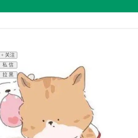
+ 关注
私 信
拉 黑