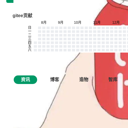
gitee贡献
资讯
博客
造物
智库