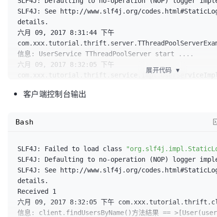
SLF4J: Defaulting to no-operation (NOP) logger imple
 *

SLF4J: See http://www.slf4j.org/codes.html#StaticLo
/**

 */
details.

			 * 2. 为Transport创建Protocol

public
class
UserClient
 {

六月 09, 2017 8:31:44 下午 
			 */
com.xxx.tutorial.thrift.server.TThreadPoolServerExam
			tArgs.
protocolFactory
(
new
private
static
final
 Logger logger = 
信息: UserService TThreadPoolServer start ....

TBinaryProtocol.
Factory
());

Logger.
getLogger
(UserClient.
class
.
getName
());

六月 09, 2017 8:32:05 下午 
// tArgs.protocolFactory(new
展开代码
▼
com.xxx.tutorial.thrift.service.impl.UserServiceImpl
TCompactProtocol.Factory());
public
static
void
main
(String[] args)
{

信息: 方法findUsersByName的参数name的内容==>wang

// tArgs.protocolFactory(new
客户端控制台输出
六月 09, 2017 8:32:05 下午 
TJSONProtocol.Factory());
try
 {

com.xxx.tutorial.thrift.service.impl.UserServiceImpl
信息: 方法save的参数user的内容==>User(userId:101, name:
/**

Bash
			TTransport transport = 
new
六月 09, 2017 8:32:05 下午 
			 * 3. 为Protocol创建Processor

9123
);

com.xxx.tutorial.thrift.service.impl.UserServiceImpl
			 */
			TProtocol protocol = 
new
SLF4J: Failed to load class 
"org.slf4j.impl.StaticL
信息: 方法deleteByUserId的参数userId的内容==>1002

			TProcessor tprocessor = 
new
TBinaryProtocol
(transport);

SLF4J: Defaulting to no-operation (NOP) logger imple
UserService.
Processor
<UserService.Iface>(
new
UserSe
SLF4J: See http://www.slf4j.org/codes.html#StaticLo
			tArgs.
processor
(tprocessor);
			UserService.Client client =
details.

UserService.
Client
(protocol);

Received 1

			transport.
open
();

六月 09, 2017 8:32:05 下午 com.xxx.tutorial.thrift.cli
/**

信息: client.findUsersByName()方法結果 == >[User(userI
			 * 4. 创建Server并启动
