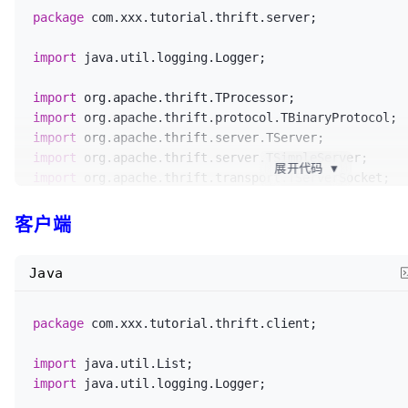
package
 com.xxx.tutorial.thrift.server;

/**

			 * 3. 为Protocol创建Processor

import
 java.util.logging.Logger;

			 */
TProcessor
tprocessor
=
new
import
UserService
.Processor<UserService.Iface>(
new
UserSe
import
			tArgs.processor(tprocessor);

import
import
展开代码
▼
import
 org.apache.thrift.transport.TServerSocket;

/**

			 * 4. 创建Server并启动

客户端
import
			 * 

import
 com.xxx.tutorial.thrift.service.impl.UserServ
			 * org.apache.thrift.server.TSimpleServer - 简单的单
线程服务模型，一般用于测试

Java
/**

			 */
 * 
@author
 wangmengjun

TServer
server
=
new
TSimpl
 *

package
 com.xxx.tutorial.thrift.client;

			logger.info(
"UserService TS
 */
...."
);

public
class
TSimpleServerExample
 {

import
			server.serve();

import
 java.util.logging.Logger;

private
static
final
Logger
logger
=