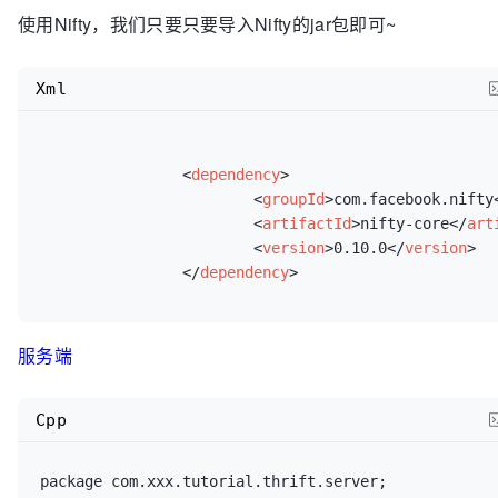
			server.
serve
();

使用Nifty，我们只要只要导入Nifty的jar包即可~
			 */
			client.
deleteByUserId
(
1002
);
Xml
		} 
catch
 (Exception e) {

			transport.
close
();

			logger.
severe
(
"Server start
e.
getLocalizedMessage
());

		} 
catch
 (TTransportException e) {

			e.
printStackTrace
();

			logger.
severe
(
"TTransportEx
<
dependency
>
		}

e.
getLocalizedMessage
());

<
groupId
>
com.facebook.nifty
	}

		} 
catch
 (UserNotFoundException e) {

<
artifactId
>
nifty-core
</
art
			logger.
severe
(
"UserNotFound
<
version
>
0.10.0
</
version
>
e.
getLocalizedMessage
());

</
dependency
>
		} 
catch
 (TException e) {

			logger.
severe
(
"TException==
e.
getLocalizedMessage
());

服务端
		}

	}

Cpp
package com.xxx.tutorial.thrift.server;
