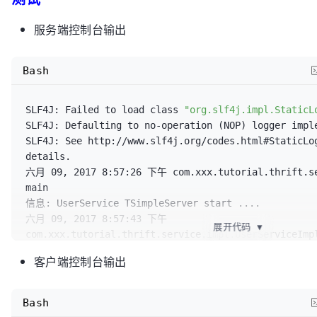
import
 org.apache.thrift.transport.TTransportExcepti
try
 {

服务端控制台输出
import
/**

import
			 * 1. 创建Transport

Bash
import
 com.xxx.tutorial.thrift.service.UserService;

			 */
//TServerSocket serverTransp
public
class
UserClient2
 {

SLF4J: Failed to load class 
"org.slf4j.impl.StaticL
TServerSocket(SERVER_PORT);
SLF4J: Defaulting to no-operation (NOP) logger imple
			TNonblockingServerSocket s
private
static
final
 Logger logger = 
SLF4J: See http://www.slf4j.org/codes.html#StaticLo
TNonblockingServerSocket
(SERVER_PORT);

Logger.
getLogger
(UserClient.
class
.
getName
());

details.

			THsHaServer.Args tArgs = 
ne
六月 09, 2017 8:57:26 下午 com.xxx.tutorial.thrift.ser
THsHaServer.
Args
(serverTransport);

public
static
void
main
(String[] args)
{

main

信息: UserService TSimpleServer start ....

/**

try
 {

六月 09, 2017 8:57:43 下午 
			 * 2. 为Transport创建Protocol

展开代码
▼
com.xxx.tutorial.thrift.service.impl.UserServiceImpl
			 */
			TTransport transport = 
new
信息: 方法findUsersByName的参数name的内容==>wang

			tArgs.
transportFactory
(
new
TSocket
(
"127.0.0.1"
, 
9123
, 
3000
));

客户端控制台输出
六月 09, 2017 8:57:43 下午 
TFramedTransport.
Factory
());

			TProtocol protocol = 
new
com.xxx.tutorial.thrift.service.impl.UserServiceImpl
			tArgs.
protocolFactory
(
new
TBinaryProtocol
(transport);

信息: 方法save的参数user的内容==>User(userId:101, name:
TBinaryProtocol.
Factory
());

Bash
六月 09, 2017 8:57:43 下午 
// tArgs.protocolFactory(new