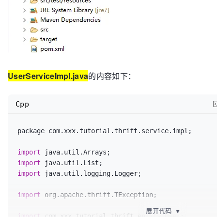
UserServiceImpl.java
的内容如下：
Cpp
package com.xxx.tutorial.thrift.service.impl;

import
import
import
 java.util.logging.Logger;

import
 org.apache.thrift.TException;

展开代码
▼
import