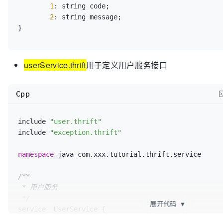
1
: string code;

2
: string message;

}
userService.thrift
用于定义用户服务接口
Cpp
include 
"user.thrift"
include 
"exception.thrift"
namespace
 java com.xxx.tutorial.thrift.service  

/**

 * 用户服务

 */
展开代码
▼
service  UserService {   
