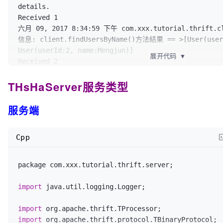
/**

details.

/**

			 * 查询User列表

Received 1

			 * 3. 为Protocol创建Processor

			 */
六月 09, 2017 8:34:59 下午 com.xxx.tutorial.thrift.cli
			 */
			List<User> users = client.
f
信息: client.findUsersByName()方法結果 == >[User(userI
			TProcessor tprocessor = 
new
			logger.
info
(
"client.findUs
User(userId:2, name:Mengjun)]

UserService.
Processor
<UserService.Iface>(
new
UserSe
展开代码
▼
+ users);

Received 2

			tArgs.
processor
(tprocessor);
六月 09, 2017 8:34:59 下午 com.xxx.tutorial.thrift.cli
/**

THsHaServer服务类型
信息: user saved result == > 
true
/**

			 * 保存User

Received 3

			 * 4. 创建Server并启动

			 */
六月 09, 2017 8:34:59 下午 com.xxx.tutorial.thrift.cli
服务端
			 */
			boolean isUserSaved = clien
			TServer server = 
new
TNonbl
"WMJ"
));

			logger.
info
(
"UserService TN
			logger.
info
(
"user saved res
Cpp
...."
);

isUserSaved);

			server.
serve
();

package com.xxx.tutorial.thrift.server;

/**

		} 
catch
 (Exception e) {

			 * 删除用户

			logger.
severe
(
"Server start
import
 java.util.logging.Logger;

			 */
e.
getLocalizedMessage
());

			client.
deleteByUserId
(
1002
);
			e.
printStackTrace
();

import
		}

import
			transport.
close
();
