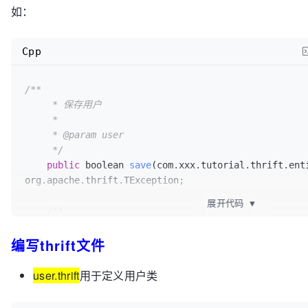
如：
Cpp
/**

     * 保存用户

     * 

     * @param user

     */
public
 boolean 
save
(com.xxx.tutorial.thrift.ent
org.apache.thrift.TException
;

展开代码
▼
/**

     * 根据name获取用户列表

编写thrift文件
     * 

     * @param name

     */
user.thrift
用于定义用户类
public
 java.util.
findUsersByName
(java.lang.String name)
 throws org.a