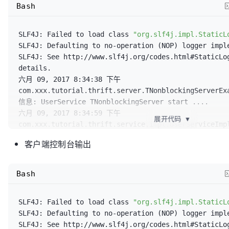
Bash
import
 com.xxx.tutorial.thrift.service.UserService;

/**

			 * 1. 创建Transport

public
class
UserClient2
 {

SLF4J: Failed to load class 
"org.slf4j.impl.StaticL
			 */
SLF4J: Defaulting to no-operation (NOP) logger imple
			TNonblockingServerTranspor
private
static
final
 Logger logger = 
SLF4J: See http://www.slf4j.org/codes.html#StaticLo
TNonblockingServerSocket
(SERVER_PORT);

Logger.
getLogger
(UserClient.
class
.
getName
());

details.

			TNonblockingServer.Args tAr
六月 09, 2017 8:34:38 下午 
TNonblockingServer.
Args
(serverTransport);

public
static
void
main
(String[] args)
{

com.xxx.tutorial.thrift.server.TNonblockingServerExa
信息: UserService TNonblockingServer start ....

/**

try
 {

六月 09, 2017 8:34:59 下午 
			 * 2. 为Transport创建Protocol

展开代码
▼
com.xxx.tutorial.thrift.service.impl.UserServiceImpl
			 */
			TTransport transport = 
new
信息: 方法findUsersByName的参数name的内容==>wang

			tArgs.
transportFactory
(
new
TSocket
(
"127.0.0.1"
, 
9123
, 
3000
));

客户端控制台输出
六月 09, 2017 8:34:59 下午 
TFramedTransport.
Factory
());

			TProtocol protocol = 
new
com.xxx.tutorial.thrift.service.impl.UserServiceImpl
			tArgs.
protocolFactory
(
new
TBinaryProtocol
(transport);

信息: 方法save的参数user的内容==>User(userId:101, name:
TBinaryProtocol.
Factory
());

Bash
六月 09, 2017 8:34:59 下午 
// tArgs.protocolFactory(new
			UserService.Client client =
com.xxx.tutorial.thrift.service.impl.UserServiceImpl
TCompactProtocol.Factory());
UserService.
Client
(protocol);

SLF4J: Failed to load class 
"org.slf4j.impl.StaticL
// tArgs.protocolFactory(new
			transport.
open
();

SLF4J: Defaulting to no-operation (NOP) logger imple
TJSONProtocol.Factory());
SLF4J: See http://www.slf4j.org/codes.html#StaticLo