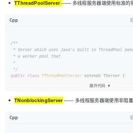
TThreadPoolServer
—— 多线程服务器端使用标准的阻塞
Cpp
/**

 * Server which uses Java's built in ThreadPool management to spawn off

 * a worker pool that

 *

 */
public
class
TThreadPoolServer
 extends TServer {

展开代码
▼
... ...

TNonblockingServer
—— 多线程服务器端使用非阻塞式
}
Cpp