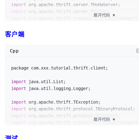
	}

import
import
		} 
catch
 (TTransportException e) {

展开代码
▼
import
			logger.
severe
(
"TTransportEx
import
 org.apache.thrift.transport.TNonblockingServe
e.
getLocalizedMessage
());

客户端
		} 
catch
 (UserNotFoundException e) {

import
			logger.
severe
(
"UserNotFound
import
 com.xxx.tutorial.thrift.service.impl.UserServ
e.
getLocalizedMessage
());

Cpp
		} 
catch
 (TException e) {

/**

			logger.
severe
(
"TException==
 * @author wangmengjun

e.
getLocalizedMessage
());

package com.xxx.tutorial.thrift.client;

 *

		}

 */
	}

import
public
class
THsHaServerExample
 {

import
 java.util.logging.Logger;

private
static
final
 Logger logger = 
import
Logger.
getLogger
(THsHaServerExample.
class
.
getName
())
import
import
展开代码
▼
private
static
final
int
 SERVER_PORT = 
9123
;
import
import
public
static
void
main
(String[] args)
{

测试
import