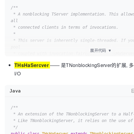
/**

 * A nonblocking TServer implementation. This allows for fairness amongst 
all

 * connected clients in terms of invocations.

 *

 * This server is inherently single-threaded. If you want a limited thread 
pool

展开代码
▼
 * coupled with invocation-fairness, see THsHaServer.

 *

THsHaSercver
—— 是TNonblockingServer的
 * To use this server, you MUST use a TFramedTransport at the outermost

I/O
 * transport, otherwise this server will be unable to determine when a 
whole

 * method call has been read off the wire. Clients must also use 
Java
TFramedTransport.

 */
public
class
TNonblockingServer
 extends AbstractNonb
/**

 * An extension of the TNonblockingServer to a Half-Sync/Half-Async server.

... ...

 * Like TNonblockingServer, it relies on the use of TFramedTransport.

 */
}
public
class
THsHaServer
extends
TNonblockingServer