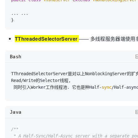
... ... 

}
TThreadedSelectorServer
—— 多线程服务器端使用非阻
Bash
TThreadedSelectorServer是对以上NonblockingServer
Read/Write的Selector线程,

 同时引入Worker工作线程池. 它也是种Half-
sync
/Half-as
Java
/**

 * A Half-Sync/Half-Async server with a separate pool of threads to handle
