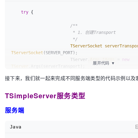
try
 {

/**

			 * 1. 创建Transport

			 */
TServerSocket
serverTranspo
TServerSocket
(SERVER_PORT);

			TServer.
Args
tArgs
=
new
展开代码
▼
TServer
.Args(serverTransport);

接下来，我们就一起来完成不同服务端类型的代码示例以及
/**

			 * 2. 为Transport创建Protocol

TSimpleServer服务类型
			 */
			tArgs.protocolFactory(
new
TBinaryProtocol
.Factory());

服务端
// tArgs.protocolFactory(new
TCompactProtocol.Factory());
Java
// tArgs.protocolFactory(new
TJSONProtocol.Factory());