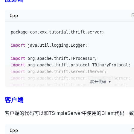
严重: UserNotFoundException==>userId=1002的用户不存在
			logger.info(
"UserService TS
/**

...."
);

			 * 保存User

Cpp
			server.serve();

			 */
boolean
isUserSaved
=
 clien
package com.xxx.tutorial.thrift.server;

"WMJ"
));

		} 
catch
 (Exception e) {

			logger.info(
"user saved res
			logger.severe(
"Server start
import
 java.util.logging.Logger;

isUserSaved);

e.getLocalizedMessage());

			e.printStackTrace();

import
/**

		}

import
			 * 删除用户

	}

import
			 */
import
			client.deleteByUserId(
1002
);
展开代码
▼
import
 org.apache.thrift.transport.TServerSocket;

			transport.close();

客户端
import
import
 com.xxx.tutorial.thrift.service.impl.UserServ
		} 
catch
 (TTransportException e) {

客户端的代码可以和TSimpleServer中使用的Client代码一
			logger.severe(
"TTransportEx
/**

e.getLocalizedMessage());

 * 

		} 
catch
 (UserNotFoundException e) {

Cpp
 * @author wangmengjun

			logger.severe(
"UserNotFound