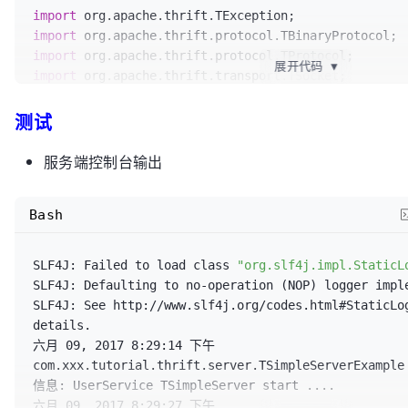
Logger.getLogger(TSimpleServerExample.class.getName(
import
		} 
catch
 (Exception e) {

import
			logger.severe(
"Server start
private
static
final
int
SERVER_PORT
=
9123
;
import
e.getLocalizedMessage());

展开代码
▼
import
			e.printStackTrace();

public
static
void
main
(String[] args)
 {

import
		}
测试
import
 org.apache.thrift.transport.TTransportExcepti
try
 {

import
服务端控制台输出
/**

import
			 * 1. 创建Transport

import
 com.xxx.tutorial.thrift.service.UserService;

			 */
Bash
TServerSocket
serverTranspo
/**

TServerSocket
(SERVER_PORT);

 * 

SLF4J: Failed to load class 
"org.slf4j.impl.StaticL
			TServer.
Args
tArgs
=
new
 * 
@author
 wangmengjun

SLF4J: Defaulting to no-operation (NOP) logger imple
TServer
.Args(serverTransport);

 *

SLF4J: See http://www.slf4j.org/codes.html#StaticLo
 */
details.

/**

public
class
UserClient
 {

六月 09, 2017 8:29:14 下午 
			 * 2. 为Transport创建Protocol

com.xxx.tutorial.thrift.server.TSimpleServerExample 
			 */
private
static
final
Logger
logger
=
信息: UserService TSimpleServer start ....

			tArgs.protocolFactory(
new
Logger.getLogger(UserClient.class.getName());

六月 09, 2017 8:29:27 下午 