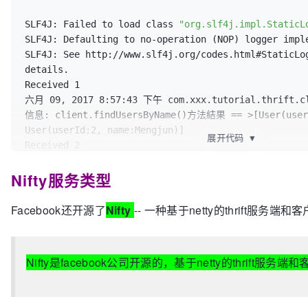
			UserService.Client client =
com.xxx.tutorial.thrift.service.impl.UserServiceImpl
TCompactProtocol.Factory());
UserService.
Client
(protocol);

SLF4J: Failed to load class 
"org.slf4j.impl.StaticL
// tArgs.protocolFactory(new
			transport.
open
();

SLF4J: Defaulting to no-operation (NOP) logger imple
TJSONProtocol.Factory());
SLF4J: See http://www.slf4j.org/codes.html#StaticLo
/**

details.

/**

			 * 查询User列表

Received 1

			 * 3. 为Protocol创建Processor

			 */
六月 09, 2017 8:57:43 下午 com.xxx.tutorial.thrift.cli
			 */
			List<User> users = client.
f
信息: client.findUsersByName()方法結果 == >[User(userI
			TProcessor tprocessor = 
new
			logger.
info
(
"client.findUs
User(userId:2, name:Mengjun)]

UserService.
Processor
<UserService.Iface>(
new
UserSe
展开代码
▼
+ users);

Received 2

			tArgs.
processor
(tprocessor);
六月 09, 2017 8:57:43 下午 com.xxx.tutorial.thrift.cli
/**

Nifty服务类型
信息: user saved result == > 
true
			 * 保存User

Received 3

/**

			 */
六月 09, 2017 8:57:43 下午 com.xxx.tutorial.thrift.cli
Facebook还开源了
Nifty
-- 一种基于netty的thrift服务端
			 * 4. 创建Server并启动

			boolean isUserSaved = clien
			 * 

"WMJ"
));

			 */
			logger.
info
(
"user saved res
//半同步半异步的服务模型
Nifty是facebook公司开源的，基于netty的thrift服务
isUserSaved);

			TServer server = 
new
THsHaS
			logger.
info
(
"UserService TS
/**

...."
);

			 * 删除用户
