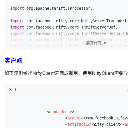
import
 org.apache.thrift.TProcessor;

import
import
import
import
展开代码
▼
import
 com.xxx.tutorial.thrift.service.impl.UserServ
客户端
public
class
NiftyServer
 {

public
static
void
main
(String[] args)
{

如下示例给出NiftyClient来完成调用，使用NiftyClient需要
// Create the handler
Xml
		UserService.Iface userServiceImpl =
// Create the processor
		TProcessor processor = 
new
 UserServ
<
dependency
>
(userServiceImpl);

<
groupId
>
com.facebook.nifty
<
artifactId
>
nifty-client
</
a
// Build the server definition