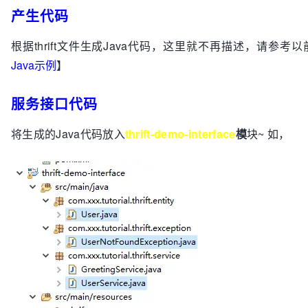
产生代码
/**保存用户*/
bool
save
(
1
:user.User user)
,

根据thrift文件生成Java代码，这里就不再描述，请参考
/**根据name获取用户列表*/
Java示例
】
  list<user.User> 
findUsersByName
(
1
:string name)
,

服务接口代码
/**删除用户*/
void
deleteByUserId
(
1
:i32 userId)
throws
(
1
: 
将生成的Java代码放入
thrift-demo-interface
模
块~ 如，
exception.UserNotFoundException e)
}  