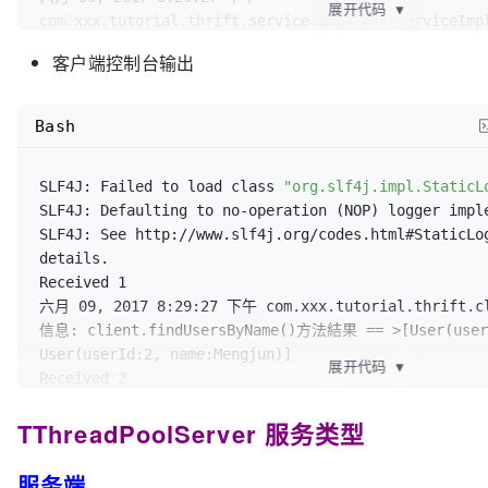
TBinaryProtocol
.Factory());

展开代码
▼
com.xxx.tutorial.thrift.service.impl.UserServiceImpl
// tArgs.protocolFactory(new
public
static
void
main
(String[] args)
 {

信息: 方法findUsersByName的参数name的内容==>wang

TCompactProtocol.Factory());
客户端控制台输出
六月 09, 2017 8:29:27 下午 
// tArgs.protocolFactory(new
try
 {

com.xxx.tutorial.thrift.service.impl.UserServiceImpl
TJSONProtocol.Factory());
信息: 方法save的参数user的内容==>User(userId:101, name:
Bash
TTransport
transport
=
new
六月 09, 2017 8:29:27 下午 
/**

9123
);

com.xxx.tutorial.thrift.service.impl.UserServiceImpl
			 * 3. 为Protocol创建Processor

TProtocol
protocol
=
new
SLF4J: Failed to load class 
"org.slf4j.impl.StaticL
			 */
TBinaryProtocol
(transport);

SLF4J: Defaulting to no-operation (NOP) logger imple
TProcessor
tprocessor
=
new
SLF4J: See http://www.slf4j.org/codes.html#StaticLo
UserService
.Processor<UserService.Iface>(
new
UserSe
			UserService.
Client
client
=
details.

			tArgs.processor(tprocessor);

UserService
.Client(protocol);

Received 1

			transport.open();

六月 09, 2017 8:29:27 下午 com.xxx.tutorial.thrift.cli
信息: client.findUsersByName()方法結果 == >[User(userI
/**

/**

User(userId:2, name:Mengjun)]

			 * 4. 创建Server并启动

展开代码
▼
			 * 查询User列表

Received 2

			 * 

			 */
六月 09, 2017 8:29:27 下午 com.xxx.tutorial.thrift.cli
			 * org.apache.thrift.server.TSimpleServer - 简单的单
			List<User> users = client.
TThreadPoolServer 服务类型
信息: user saved result == > 
true
线程服务模型，一般用于测试

			logger.info(
"client.findUs
Received 3

			 */
+ users);

六月 09, 2017 8:29:27 下午 com.xxx.tutorial.thrift.cli
服务端
TServer
server
=
new
TSimpl