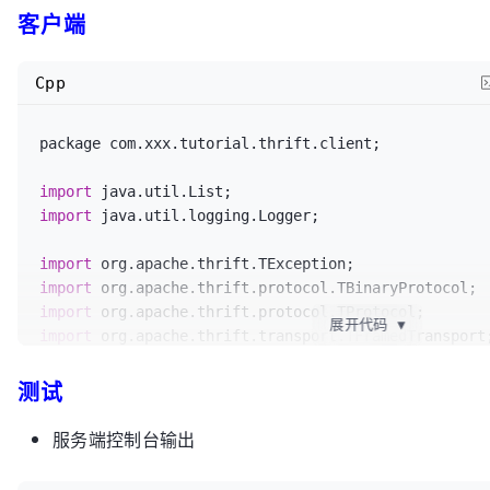
客户端
import
 org.apache.thrift.transport.TNonblockingServe
		} 
catch
 (TTransportException e) {

import
			logger.
severe
(
"TTransportEx
Cpp
import
 com.xxx.tutorial.thrift.service.impl.UserServ
e.
getLocalizedMessage
());

		} 
catch
 (UserNotFoundException e) {

/**

			logger.
severe
(
"UserNotFound
package com.xxx.tutorial.thrift.client;

 * 

e.
getMessage
());

 * @author wangmengjun

		} 
catch
 (TException e) {

import
 *

			logger.
severe
(
"TException==
import
 java.util.logging.Logger;

 */
e.
getLocalizedMessage
());

public
class
TNonblockingServerExample
 {

		}

import
	}

import
private
static
final
 Logger logger = 
import
展开代码
▼
Logger.
getLogger
(TNonblockingServerExample.
class
.
ge
import
import
private
static
final
int
 SERVER_PORT = 
9123
;
测试
import
import
 org.apache.thrift.transport.TTransportExcepti
public
static
void
main
(String[] args)
{

服务端控制台输出
import
try
 {

import