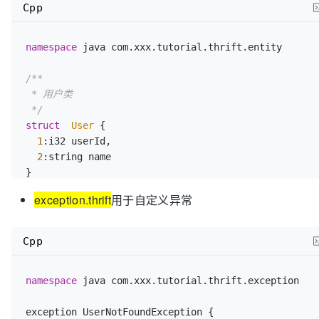
Cpp
/**

     * 删除用户

namespace
 java com.xxx.tutorial.thrift.entity  

     * 

     * @param userId

/**

     */
 * 用户类

public
void
deleteByUserId
(
int
 userId)
 throws 
 */
com.xxx.tutorial.thrift.exception.UserNotFoundExcept
struct
User
 {  

org.apache.thrift.TException
;
1
:i32 userId,

2
:string name

}  
exception.thrift
用于自定义异常
Cpp
namespace
 java com.xxx.tutorial.thrift.exception  

exception UserNotFoundException {
