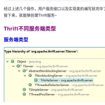
import
经过上述几个操作，用户服务接口以及实现类的编写就完毕
import
 com.xxx.tutorial.thrift.service.UserService;

接下来，就能够创建Thrift服务~
/**

 * @author wangmengjun

Thrift不同服务端类型
 *

 */
服务端类型
public
class
UserServiceImpl
 implements UserService.
private
static
final
 Logger logger = 
Logger.
getLogger
(UserServiceImpl.
class
.
getName
());

public
 boolean 
save
(User user)
 throws TExce
		logger.
info
(
"方法save的参数user的内容=
return
true
;

	}

public
 List<User> 
findUsersByName
(String na
		logger.
info
(
"方法findUsersByName的
return
 Arrays.
asList
(
new
User
(
1
, 
"W