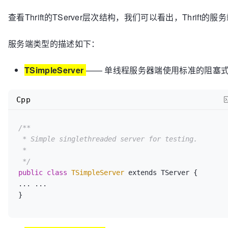
"Mengjun"
));

查看Thrift的TServer层次结构，我们可以看出，Thrift
	}

public
void
deleteByUserId
(
int
 userId)
 throw
服务端类型的描述如下：
UserNotFoundException, TException 
{

/**

TSimpleServer
—— 单线程服务器端使用标准的阻塞式 I
		 * 直接模拟抛出异常，用于测试

		 */
		logger.
info
(
"方法deleteByUserId的参
Cpp
userId);

throw
new
UserNotFoundException
(
"10
/**

String.format(
"userId=%d的用户不存在"
, userId));

 * Simple singlethreaded server for testing.

	}

 *

}
 */
public
class
TSimpleServer
 extends TServer {

... ...

}