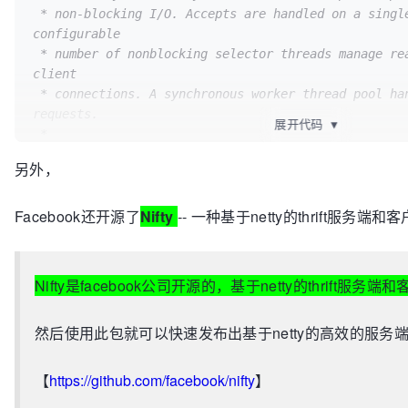
 * non-blocking I/O. Accepts are handled on a single thread, and a 
configurable

 * number of nonblocking selector threads manage reading and writing of 
client

 * connections. A synchronous worker thread pool handles processing of 
requests.

展开代码
▼
 * 

 * Performs better than TNonblockingServer/THsHaServer in multi-core

另外，
 * environments when the the bottleneck is CPU on the single selector 
thread

Facebook还开源了
Nifty
-- 一种基于netty的thrift服务端
 * handling I/O. In addition, because the accept handling is decoupled from

 * reads/writes and invocation, the server has better ability to handle 
back-

 * pressure from new connections (e.g. stop accepting when busy).

Nifty是facebook公司开源的，基于netty的thrift服务
 * 

 * Like TNonblockingServer, it relies on the use of TFramedTransport.

然后使用此包就可以快速发布出基于netty的高效的服务
 */
public
class
TThreadedSelectorServer
extends
Abstra
... ...

【
https://github.com/facebook/nifty
】
}