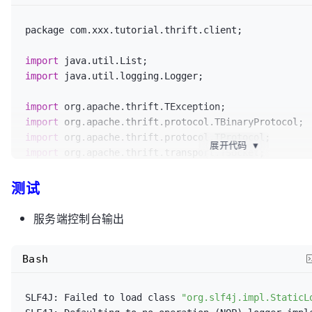
 *

e.getMessage());

 */
		} 
catch
 (TException e) {

package com.xxx.tutorial.thrift.client;

public
class
TThreadPoolServerExample
 {

			logger.severe(
"TException==
e.getLocalizedMessage());

import
private
static
final
 Logger logger = 
		}

import
 java.util.logging.Logger;

Logger.
getLogger
(TThreadPoolServerExample.
class
.
get
	}

import
private
static
final
int
 SERVER_PORT = 
9123
;
import
import
public
static
void
main
(String[] args)
展开代码
{

▼
import
import
try
 {

测试
import
 org.apache.thrift.transport.TTransportExcepti
/**

import
服务端控制台输出
			 * 1. 创建Transport

import
			 */
import
 com.xxx.tutorial.thrift.service.UserService;

			TServerSocket serverTranspo
Bash
TServerSocket
(SERVER_PORT);

/**

			TThreadPoolServer.Args tArg
 * 

SLF4J: Failed to load class 
"org.slf4j.impl.StaticL
TThreadPoolServer.
Args
(serverTransport);

 * @author wangmengjun
