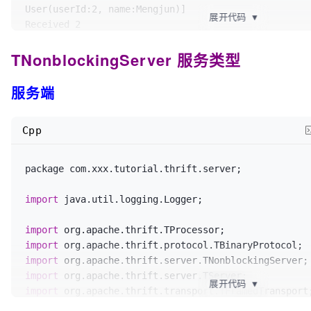
/**

User(userId:2, name:Mengjun)]

			 * 

展开代码
▼
			 * 查询User列表

Received 2

			 * org.apache.thrift.server.TThreadPoolServer

			 */
六月 09, 2017 8:32:05 下午 com.xxx.tutorial.thrift.cli
			 */
			List<User> users = client.
f
TNonblockingServer 服务类型
信息: user saved result == > 
true
			TServer server = 
new
TThrea
			logger.
info
(
"client.findUs
Received 3

			logger.
info
(
"UserService TT
+ users);

六月 09, 2017 8:32:05 下午 com.xxx.tutorial.thrift.cli
服务端
...."
);

严重: UserNotFoundException==>userId=1002的用户不存在
			server.
serve
();

/**

			 * 保存User

Cpp
			 */
		} 
catch
 (Exception e) {

			boolean isUserSaved = clien
			logger.
severe
(
"Server start
package com.xxx.tutorial.thrift.server;

"WMJ"
));

e.
getLocalizedMessage
());

			logger.
info
(
"user saved res
			e.
printStackTrace
();

import
 java.util.logging.Logger;

isUserSaved);

		}

	}

import
/**

import
			 * 删除用户

import
			 */
import
			client.
deleteByUserId
(
1002
);
展开代码
▼
import
import
			transport.
close
();
