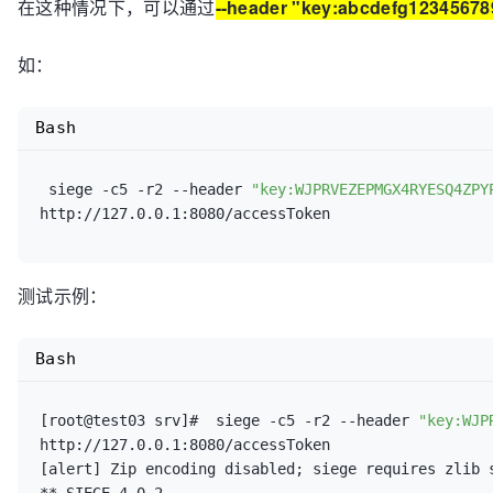
在这种情况下，可以通过
--header "key:abcdefg12345678
Availability:		       88.89 %

HTTP/1.1 200     0.07 secs:     705 bytes ==> GET  /
Elapsed 
time
:		        1.62 secs

HTTP/1.1 200     0.06 secs:     705 bytes ==> GET  /
Data transferred:	        1.62 MB

如：
HTTP/1.1 200     0.06 secs:    7877 bytes ==> GET  /
Response 
time
:		        0.11 secs

HTTP/1.1 200     0.06 secs:    7877 bytes ==> GET  /
Transaction rate:	       24.69 trans/sec

HTTP/1.1 200     0.07 secs:    7877 bytes ==> GET  /
Bash
Throughput:		        1.00 MB/sec

HTTP/1.1 200     0.06 secs:    7877 bytes ==> GET  /
Concurrency:		        2.81

HTTP/1.1 200     0.06 secs:    7877 bytes ==> GET  /
Successful transactions:          40

 siege -c5 -r2 --header 
"key:WJPRVEZEPMGX4RYESQ4ZPY
HTTP/1.1 200     0.26 secs:  126193 bytes ==> GET  /
Failed transactions:	           5

HTTP/1.1 200     0.29 secs:  126193 bytes ==> GET  /
Longest transaction:	        0.32

HTTP/1.1 200     0.12 secs:    6752 bytes ==> GET  
Shortest transaction:	        0.05

/rms/rms%20answers%20Homepage%20ZhCn
$BingAppQR
/ic/0
HTTP/1.1 200     0.30 secs:  126193 bytes ==> GET  /
测试示例：
HTTP/1.1 200     0.06 secs:    6752 bytes ==> GET  
/rms/rms%20answers%20Homepage%20ZhCn
$BingAppQR
/ic/0
Bash
HTTP/1.1 200     0.06 secs:    6752 bytes ==> GET  
/rms/rms%20answers%20Homepage%20ZhCn
$BingAppQR
/ic/0
HTTP/1.1 200     0.25 secs:  126193 bytes ==> GET  /
[root@test03 srv]#  siege -c5 -r2 --header 
"key:WJP
HTTP/1.1 200     0.25 secs:  126193 bytes ==> GET  /
http://127.0.0.1:8080/accessToken

HTTP/1.1 200     0.06 secs:    6752 bytes ==> GET  
[alert] Zip encoding disabled; siege requires zlib 
/rms/rms%20answers%20Homepage%20ZhCn
$BingAppQR
/ic/0
** SIEGE 4.0.2
