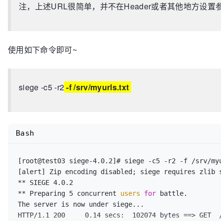
注，上述URL很简单，并不在Header或者其他地方设置
 - pagead2.googlesyndication.com

/rms/rms%20answers%20Homepage%20ZhCn
$BingAppQR
/ic/0
 - ads.pubsqrd.com

HTTP/1.1 200     0.13 secs:    6752 bytes ==> GET  
 - ib.adnxs.com

/rms/rms%20answers%20Homepage%20ZhCn
$BingAppQR
/ic/0
HTTP/1.1 200     0.29 secs:  126124 bytes ==> GET  /
使用如下命令即可~
HTTP/1.1 200     0.06 secs:    6752 bytes ==> GET  
/rms/rms%20answers%20Homepage%20ZhCn
$BingAppQR
/ic/0
HTTP/1.1 200     0.06 secs:    6752 bytes ==> GET  
siege -c5 -r2
-f /srv/myurls.txt
/rms/rms%20answers%20Homepage%20ZhCn
$BingAppQR
/ic/0
HTTP/1.1 301     0.05 secs:       0 bytes ==> GET  /
HTTP/1.1 301     0.05 secs:       0 bytes ==> GET  /
HTTP/1.1 301     0.07 secs:       0 bytes ==> GET  /
HTTP/1.1 301     0.06 secs:       0 bytes ==> GET  /
Bash
HTTP/1.1 301     0.07 secs:       0 bytes ==> GET  /
HTTP/1.1 200     0.28 secs:  126124 bytes ==> GET  /
[root@test03 siege-4.0.2]# siege -c5 -r2 -f /srv/myu
HTTP/1.1 200     0.31 secs:  126124 bytes ==> GET  /
[alert] Zip encoding disabled; siege requires zlib 
HTTP/1.1 200     0.31 secs:  126124 bytes ==> GET  /
** SIEGE 4.0.2

HTTP/1.1 200     0.34 secs:  126124 bytes ==> GET  /
** Preparing 5 concurrent 
users
for
 battle.

HTTP/1.1 200     0.38 secs:  126124 bytes ==> GET  /
The server is now under siege...

HTTP/1.1 200     0.24 secs:    6752 bytes ==> GET  
HTTP/1.1 200     0.14 secs:  102074 bytes ==> GET  /
/rms/rms%20answers%20Homepage%20ZhCn
$BingAppQR
/ic/0