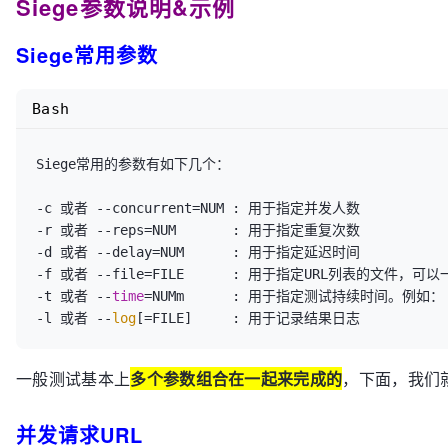
Siege参数说明&示例
Cache-Control: private, no-cache, no-store, proxy-re
 - ib.adnxs.com

Pragma: no-cache

Siege常用参数
Accept-Ranges: bytes

Bash
Transactions:		           1 hits

Availability:		      100.00 %

Siege常用的参数有如下几个：

Elapsed 
time
:		        0.45 secs

Data transferred:	        0.00 MB

-c 或者 --concurrent=NUM : 用于指定并发人数

Response 
time
:		        0.10 secs

-r 或者 --reps=NUM       : 用于指定重复次数

Transaction rate:	        2.22 trans/sec

-d 或者 --delay=NUM      : 用于指定延迟时间

Throughput:		        0.00 MB/sec

-f 或者 --file=FILE      : 用于指定URL列表的文件，
Concurrency:		        0.22

-t 或者 --
time
=NUMm      : 用于指定测试持续时间。例如： -t1
Successful transactions:           1

-l 或者 --
log
[=FILE]     : 用于记录结果日志
Failed transactions:	           0

Longest transaction:	        0.10

一般测试基本上
多个参数组合在一起来完成的
，下面，我们
Shortest transaction:	        0.10

并发请求URL