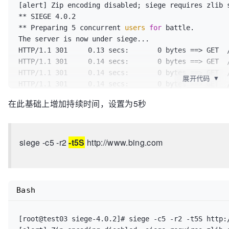
[alert] Zip encoding disabled; siege requires zlib 
** SIEGE 4.0.2

** Preparing 5 concurrent 
users
for
 battle.

The server is now under siege...

HTTP/1.1 301     0.13 secs:       0 bytes ==> GET  /
HTTP/1.1 301     0.14 secs:       0 bytes ==> GET  /
HTTP/1.1 301     0.14 secs:       0 bytes ==> GET  /
展开代码
▼
HTTP/1.1 301     0.14 secs:       0 bytes ==> GET  /
HTTP/1.1 301     0.14 secs:       0 bytes ==> GET  /
在此基础上增加持续时间，设置为5秒
HTTP/1.1 200     0.27 secs:  126193 bytes ==> GET  /
HTTP/1.1 200     0.32 secs:  126193 bytes ==> GET  /
HTTP/1.1 200     0.37 secs:  126193 bytes ==> GET  /
HTTP/1.1 200     0.43 secs:  126193 bytes ==> GET  /
siege -c5 -r2
-t5S
http://www.bing.com
HTTP/1.1 200     0.50 secs:  126193 bytes ==> GET  /
HTTP/1.1 200     0.22 secs:    6752 bytes ==> GET  
/rms/rms%20answers%20Homepage%20ZhCn
$BingAppQR
/ic/0
HTTP/1.1 200     0.17 secs:    6752 bytes ==> GET  
Bash
/rms/rms%20answers%20Homepage%20ZhCn
$BingAppQR
/ic/0
HTTP/1.1 200     0.12 secs:    6752 bytes ==> GET  
/rms/rms%20answers%20Homepage%20ZhCn
[root@test03 siege-4.0.2]# siege -c5 -r2 -t5S http:/
$BingAppQR
/ic/0