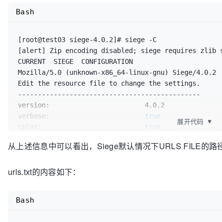
/rms/rms%20answers%20Homepage%20ZhCn
/rms/rms%20answers%20Homepage%20ZhCn
$BingAppQR
$BingAppQR
/ic/0
/ic/0
Bash
HTTP/1.1 200     0.06 secs:    6752 bytes ==> GET  
HTTP/1.1 200     0.07 secs:    6752 bytes ==> GET  
/rms/rms%20answers%20Homepage%20ZhCn
/rms/rms%20answers%20Homepage%20ZhCn
$BingAppQR
$BingAppQR
/ic/0
/ic/0
[root@test03 siege-4.0.2]# siege -C

HTTP/1.1 200     0.07 secs:    6752 bytes ==> GET  
[alert] Zip encoding disabled; siege requires zlib 
Transactions:		          30 hits

/rms/rms%20answers%20Homepage%20ZhCn
$BingAppQR
/ic/0
CURRENT  SIEGE  CONFIGURATION

Availability:		      100.00 %

HTTP/1.1 301     0.07 secs:       0 bytes ==> GET  /
Mozilla/5.0 (unknown-x86_64-linux-gnu) Siege/4.0.2

Elapsed 
HTTP/1.1 301     0.06 secs:       0 bytes ==> GET  /
time
:		        1.73 secs

Edit the resource file to change the settings.

Data transferred:	        1.27 MB

HTTP/1.1 200     0.22 secs:  126124 bytes ==> GET  /
----------------------------------------------

Response 
HTTP/1.1 301     0.07 secs:       0 bytes ==> GET  /
time
:		        0.19 secs

version:                        4.0.2

Transaction rate:	       17.34 trans/sec

HTTP/1.1 301     0.06 secs:       0 bytes ==> GET  /
verbose:                        
true
Throughput:		        0.73 MB/sec

HTTP/1.1 200     0.05 secs:    6752 bytes ==> GET  
展开代码
▼
color:                          
true
Concurrency:		        3.27

/rms/rms%20answers%20Homepage%20ZhCn
$BingAppQR
/ic/0
quiet:                          
false
Successful transactions:          30

HTTP/1.1 301     0.05 secs:       0 bytes ==> GET  /
从上述信息中可以看出，Siege默认情况下URLS FILE的路
debug:                          
false
Failed transactions:	           0

HTTP/1.1 200     0.28 secs:  126124 bytes ==> GET  /
protocol:                       HTTP/1.1

Longest transaction:	        0.50

HTTP/1.1 301     0.06 secs:       0 bytes ==> GET  /
urls.txt的内容如下：
HTML parser:                    enabled

Shortest transaction:	        0.05

HTTP/1.1 200     0.45 secs:  126124 bytes ==> GET  /
get method:                     HEAD

HTTP/1.1 200     0.49 secs:  126124 bytes ==> GET  /
connection:                     close

HTTP/1.1 200     0.35 secs:    6752 bytes ==> GET  
Bash
concurrent 
users
/rms/rms%20answers%20Homepage%20ZhCn
$BingAppQR
/ic/0
time
 to run:                    n/a

HTTP/1.1 200     0.52 secs:  126124 bytes ==> GET  /