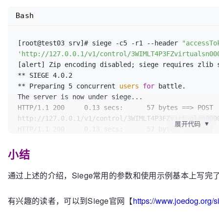
Bash
[root@test03 srv]# siege -c5 -r1 --header 
"accessTo
'http://127.0.0.1/v1/control/3WIMLT4P3FZvirtualsn00
[alert] Zip encoding disabled; siege requires zlib 
** SIEGE 4.0.2

** Preparing 5 concurrent 
users
for
 battle.

The server is now under siege...

HTTP/1.1 200     0.13 secs:      57 bytes ==> POST 
http://127.0.0.1/v1/control/3WIMLT4P3FZvirtualsn0000
展开代码
▼
HTTP/1.1 200     0.13 secs:      57 bytes ==> POST 
http://127.0.0.1/v1/control/3WIMLT4P3FZvirtualsn0000
小结
HTTP/1.1 200     0.14 secs:      57 bytes ==> POST 
http://127.0.0.1/v1/control/3WIMLT4P3FZvirtualsn0000
HTTP/1.1 200     0.15 secs:      57 bytes ==> POST 
通过上述的介绍，Siege常用的参数和使用示例基本上写完
http://127.0.0.1/v1/control/3WIMLT4P3FZvirtualsn0000
HTTP/1.1 200     0.16 secs:      57 bytes ==> POST 
有兴趣的读者，可以到Siege官网【
https://www.joedog.org/
http://127.0.0.1/v1/control/3WIMLT4P3FZvirtualsn0000