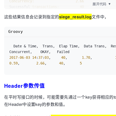
Concurrency:
2.66
[error] HTTPS requires libssl: Unable to reach ss1.b
HTTP/1.1 200     0.06 secs:    7877 bytes ==> GET  /
展开代码
▼
/rms/rms%20answers%20Homepage%20ZhCn
$BingAppQR
/ic/0
Successful 
transactions:
40
Transport endpoint is already connected

HTTP/1.1 200     0.06 secs:    7877 bytes ==> GET  /
HTTP/1.1 301     0.06 secs:       0 bytes ==> GET  /
Failed 
transactions:
5
[error] HTTPS requires libssl: Unable to reach ss1.b
HTTP/1.1 200     0.06 secs:    7877 bytes ==> GET  /
这些结果信息会记录到指定的
siege_result.log
文件中，
HTTP/1.1 200     0.23 secs:  126124 bytes ==> GET  /
Longest 
transaction:
0.30
Transport endpoint is already connected

HTTP/1.1 200     0.28 secs:  126193 bytes ==> GET  /
HTTP/1.1 301     0.06 secs:       0 bytes ==> GET  /
Shortest 
transaction:
0.05
[error] HTTPS requires libssl: Unable to reach ss1.b
HTTP/1.1 200     0.28 secs:  126193 bytes ==> GET  /
HTTP/1.1 200     0.24 secs:  126124 bytes ==> GET  /
Transport endpoint is already connected

Groovy
HTTP/1.1 200     0.30 secs:  126193 bytes ==> GET  /
[error] HTTPS requires libssl: Unable to reach ss1.b
HTTP/1.1 200     0.17 secs:    6752 bytes ==> GET  
Lifting the server siege...

Transport endpoint is already connected

/rms/rms%20answers%20Homepage%20ZhCn
$BingAppQR
/ic/0
Transactions:		          91 hits

  Date & Time,  Trans,  Elap Time,  Data Trans,  Resp Time,  Trans Rate,  Throughput,  
HTTP/1.1 200     0.05 secs:   93750 bytes ==> GET  
HTTP/1.1 200     0.10 secs:    6752 bytes ==> GET  
Availability:		      100.00 %

1.10.2.min_65682a2.js

/rms/rms%20answers%20Homepage%20ZhCn
$BingAppQR
/ic/0
Elapsed 
time
:		        4.51 secs

2017
-06
-03
14
:
37
:
03
,     
40
,       
1.70
,           
HTTP/1.1 200     0.06 secs:   93750 bytes ==> GET  
HTTP/1.1 200     0.32 secs:  126193 bytes ==> GET  /
Data transferred:	        3.92 MB

0.59
,        
2.66
,      
40
,       
5
1.10.2.min_65682a2.js

HTTP/1.1 200     0.06 secs:    6752 bytes ==> GET  
Response 
time
:		        0.17 secs

HTTP/1.1 200     0.06 secs:   93750 bytes ==> GET  
/rms/rms%20answers%20Homepage%20ZhCn
$BingAppQR
/ic/0
Transaction rate:	       20.18 trans/sec

1.10.2.min_65682a2.js

HTTP/1.1 200     0.07 secs:    6752 bytes ==> GET  
Throughput:		        0.87 MB/sec

HTTP/1.1 200     0.06 secs:   93750 bytes ==> GET  
Header参数传值
/rms/rms%20answers%20Homepage%20ZhCn
$BingAppQR
/ic/0
Concurrency:		        3.36

1.10.2.min_65682a2.js

HTTP/1.1 200     0.23 secs:  126193 bytes ==> GET  /
Successful transactions:          93

HTTP/1.1 200     0.07 secs:   93750 bytes ==> GET  
HTTP/1.1 200     0.07 secs:    6752 bytes ==> GET  
在平时写接口的时候，可能需要先通过一个key获得相应的to
Failed transactions:	           0

1.10.2.min_65682a2.js

/rms/rms%20answers%20Homepage%20ZhCn
$BingAppQR
/ic/0
Longest transaction:	        0.52

在Header中设置key的参数和值。
HTTP/1.1 200     0.06 secs:     705 bytes ==> GET  /
Shortest transaction:	        0.05

HTTP/1.1 200     0.06 secs:     705 bytes ==> GET  /
Transactions:		          40 hits

HTTP/1.1 200     0.06 secs:     705 bytes ==> GET  /