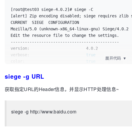
  -c, --concurrent=NUM      CONCURRENT 
users
, defaul
[root@test03 siege-4.0.2]# siege -C

  -r, --reps=NUM            REPS, number of 
times
 t
[alert] Zip encoding disabled; siege requires zlib 
  -t, --
time
=NUMm           TIMED testing 
where
"m"
CURRENT  SIEGE  CONFIGURATION

                            ex: --
time
=1H, one hour
Mozilla/5.0 (unknown-x86_64-linux-gnu) Siege/4.0.2

  -d, --delay=NUM           Time DELAY, random delay before each requst

Edit the resource file to change the settings.

  -b, --benchmark           BENCHMARK: no delays between requests.

----------------------------------------------

  -i, --internet            INTERNET user simulation, hits URLs randomly.

version:                        4.0.2

  -f, --file=FILE           FILE, 
select
 a specific 
verbose:                        
true
  -R, --rc=FILE             RC, specify an siegerc file

展开代码
▼
color:                          
true
  -l, --
log
[=FILE]          LOG to FILE. If FILE is 
quiet:                          
false
                            default is used: PREFIX/var/siege.log

siege -g URL
debug:                          
false
  -m, --mark=
"text"
         MARK, mark the 
log
 file
protocol:                       HTTP/1.1

                            between .001 and NUM. (NOT COUNTED IN STATS)

HTML parser:                    enabled

  -H, --header=
"text"
       Add a header to request 
获取指定URL的Header信息，并显示HTTP处理信息~
get method:                     HEAD

  -A, --user-agent=
"text"
   Sets User-Agent 
in
 reque
connection:                     close

  -T, --content-type=
"text"
 Sets Content-Type 
in
 re
concurrent 
users
siege -g http://www.baidu.com
time
 to run:                    n/a

Copyright (C) 2016 by Jeffrey Fulmer, et al.

repetitions:                    n/a

This is free software; see the 
source
for
 copying co
socket 
timeout
:                 30

There is NO warranty; not even 
for
 MERCHANTABILITY o