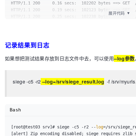
HTTP/1.1 200     0.16 secs:  102202 bytes ==> GET  /
HTTP/1.1 200     0.18 secs:    6752 bytes ==> GET  
HTTP/1.1 200     0.19 secs:  102123 bytes ==> GET  /
/rms/rms%20answers%20Homepage%20ZhCn
$BingAppQR
/ic/0
展开代码
▼
HTTP/1.1 200     0.25 secs:  102238 bytes ==> GET  /
HTTP/1.1 200     0.13 secs:    6752 bytes ==> GET  
HTTP/1.1 200     0.14 secs:    2947 bytes ==> GET  /
/rms/rms%20answers%20Homepage%20ZhCn
$BingAppQR
/ic/0
HTTP/1.1 200     0.12 secs:    2947 bytes ==> GET  /
HTTP/1.1 200     0.06 secs:    6752 bytes ==> GET  
HTTP/1.1 200     0.09 secs:    2947 bytes ==> GET  /
/rms/rms%20answers%20Homepage%20ZhCn
$BingAppQR
/ic/0
记录结果到日志
HTTP/1.1 200     0.28 secs:  102168 bytes ==> GET  /
HTTP/1.1 200     0.06 secs:    6752 bytes ==> GET  
HTTP/1.1 200     0.06 secs:    2947 bytes ==> GET  /
/rms/rms%20answers%20Homepage%20ZhCn
$BingAppQR
/ic/0
HTTP/1.1 200     0.06 secs:      91 bytes ==> GET  /
如果想把测试结果存放到日志文件中去，可以使用
--log参数
HTTP/1.1 301     0.05 secs:       0 bytes ==> GET  /
HTTP/1.1 200     0.06 secs:      91 bytes ==> GET  /
HTTP/1.1 200     0.24 secs:  126124 bytes ==> GET  /
HTTP/1.1 200     0.06 secs:      91 bytes ==> GET  /
HTTP/1.1 301     0.06 secs:       0 bytes ==> GET  /
HTTP/1.1 200     0.06 secs:    2947 bytes ==> GET  /
HTTP/1.1 200     0.05 secs:    6752 bytes ==> GET  
siege -c5 -r2
--log=/srv/siege_result.log
-f /srv/myurls.
HTTP/1.1 200     0.06 secs:      91 bytes ==> GET  /
/rms/rms%20answers%20Homepage%20ZhCn
$BingAppQR
/ic/0
HTTP/1.1 200     0.05 secs:      91 bytes ==> GET  /
HTTP/1.1 301     0.06 secs:       0 bytes ==> GET  /
[error] HTTPS requires libssl: Unable to reach ss1.b
HTTP/1.1 301     0.07 secs:       0 bytes ==> GET  /
Transport endpoint is already connected

HTTP/1.1 301     0.07 secs:       0 bytes ==> GET  /
Bash
[error] HTTPS requires libssl: Unable to reach ss1.b
HTTP/1.1 301     0.06 secs:       0 bytes ==> GET  /
Transport endpoint is already connected

HTTP/1.1 200     0.25 secs:  126124 bytes ==> GET  /
[error] HTTPS requires libssl: Unable to reach ss1.b
HTTP/1.1 200     0.24 secs:  126124 bytes ==> GET  /
[root@test03 srv]# siege -c5 -r2 --
log
=/srv/siege_r
Transport endpoint is already connected

HTTP/1.1 200     0.29 secs:  126124 bytes ==> GET  /
[alert] Zip encoding disabled; siege requires zlib 