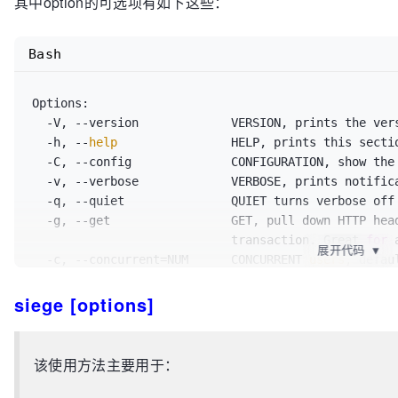
其中option的可选项有如下这些：
  -R, --rc=FILE             RC, specify an siegerc file

  -l, --
log
[=FILE]          LOG to FILE. If FILE is 
                            default is used: PREFIX/var/siege.log

Bash
  -m, --mark=
"text"
         MARK, mark the 
log
 file
                            between .001 and NUM. (NOT COUNTED IN STATS)

  -H, --header=
"text"
       Add a header to request 
Options:

  -A, --user-agent=
"text"
   Sets User-Agent 
in
 reque
  -V, --version             VERSION, prints the version number.

  -T, --content-type=
"text"
 Sets Content-Type 
in
 re
  -h, --
help
                HELP, prints this sectio
  -C, --config              CONFIGURATION, show the current config.

Copyright (C) 2016 by Jeffrey Fulmer, et al.

  -v, --verbose             VERBOSE, prints notification to screen.

This is free software; see the 
source
for
 copying co
  -q, --quiet               QUIET turns verbose off and suppresses output.

There is NO warranty; not even 
for
 MERCHANTABILITY o
  -g, --get                 GET, pull down HTTP headers and display the

FOR A PARTICULAR PURPOSE.

                            transaction. Great 
for
 
展开代码
▼
  -c, --concurrent=NUM      CONCURRENT 
users
, defaul
  -r, --reps=NUM            REPS, number of 
times
 t
siege [options]
  -t, --
time
=NUMm           TIMED testing 
where
"m"
                            ex: --
time
=1H, one hour
  -d, --delay=NUM           Time DELAY, random delay before each requst

  -b, --benchmark           BENCHMARK: no delays between requests.

该使用方法主要用于：
  -i, --internet            INTERNET user simulation, hits URLs randomly.

  -f, --file=FILE           FILE, 
select
 a specific 