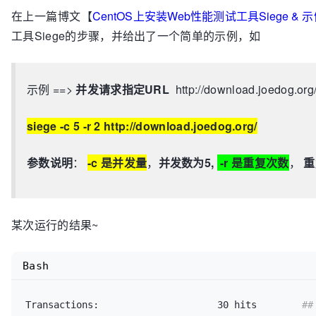
在上一篇博文【
CentOS上安装Web性能测试工具Siege & 
工具Siege的步骤，并给出了一个简单的示例，如
示例 ==>
并发请求指定URL
http://download.joedog.org
siege -c 5 -r 2 http://download.joedog.org/
参数说明
：
-c 是并发量
，
并发数为5,
-r 是重复次数
，
重
某次运行的结果~
Bash
Transactions:		          30 hits        
#