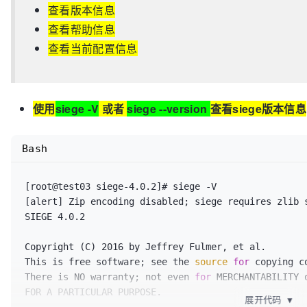
查看版本信息
  -R, --rc=FILE             RC, specify an siegerc file

查看帮助信息
  -l, --
log
[=FILE]          LOG to FILE. If FILE is 
                            default is used: PREFIX/var/siege.log

查看当前配置信息
  -m, --mark=
"text"
         MARK, mark the 
log
 file
                            between .001 and NUM. (NOT COUNTED IN STATS)

  -H, --header=
"text"
       Add a header to request 
  -A, --user-agent=
"text"
   Sets User-Agent 
in
 reque
使用
siege -V
或者
siege --version
查看siege版本信息
  -T, --content-type=
"text"
 Sets Content-Type 
in
Bash
[root@test03 siege-4.0.2]# siege -V

[alert] Zip encoding disabled; siege requires zlib 
SIEGE 4.0.2

Copyright (C) 2016 by Jeffrey Fulmer, et al.

This is free software; see the 
source
for
 copying co
There is NO warranty; not even 
for
 MERCHANTABILITY o
FOR A PARTICULAR PURPOSE.

展开代码
▼