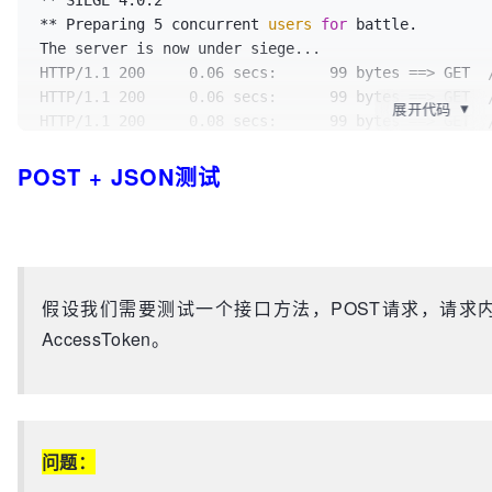
HTTP/1.1 200     0.06 secs:    6752 bytes ==> GET  
** Preparing 5 concurrent 
users
for
 battle.

/rms/rms%20answers%20Homepage%20ZhCn
$BingAppQR
/ic/0
The server is now under siege...

HTTP/1.1 200     0.06 secs:      99 bytes ==> GET  /
Transactions:		          40 hits

HTTP/1.1 200     0.06 secs:      99 bytes ==> GET  /
Availability:		       88.89 %

展开代码
▼
HTTP/1.1 200     0.08 secs:      99 bytes ==> GET  /
Elapsed 
time
:		        1.70 secs

HTTP/1.1 200     0.09 secs:      99 bytes ==> GET  /
Data transferred:	        1.62 MB

POST + JSON测试
HTTP/1.1 200     0.09 secs:      99 bytes ==> GET  /
Response 
time
:		        0.11 secs

HTTP/1.1 200     0.02 secs:      99 bytes ==> GET  /
Transaction rate:	       23.53 trans/sec

HTTP/1.1 200     0.02 secs:      99 bytes ==> GET  /
Throughput:		        0.95 MB/sec

HTTP/1.1 200     0.02 secs:      99 bytes ==> GET  /
Concurrency:		        2.66

HTTP/1.1 200     0.02 secs:      99 bytes ==> GET  /
Successful transactions:          40

HTTP/1.1 200     0.02 secs:      99 bytes ==> GET  /
Failed transactions:	           5

假设我们需要测试一个接口方法，POST请求，请求内容
Longest transaction:	        0.30

AccessToken。
Transactions:		          10 hits

Shortest transaction:	        0.05

Availability:		      100.00 %

Elapsed 
time
:		        0.77 secs

LOG FILE: /srv/siege_result.log

Data transferred:	        0.00 MB

You can 
disable
 this 
log
 file notification by editin
Response 
time
:		        0.05 secs

/root/.siege/siege.conf and changing 
'show-logfile'
问题：
Transaction rate:	       12.99 trans/sec

Throughput:		        0.00 MB/sec
