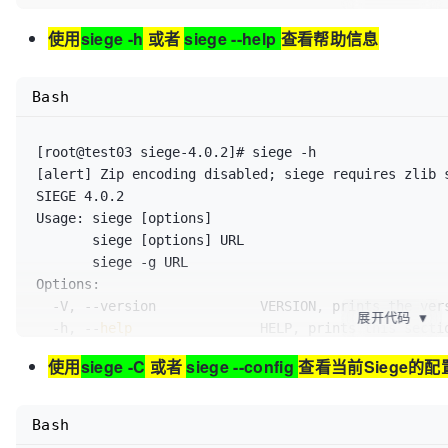
[root@test03 siege-4.0.2]# 
使用
siege -h
或者
siege --help
查看帮助信息
Bash
[root@test03 siege-4.0.2]# siege -h

[alert] Zip encoding disabled; siege requires zlib 
SIEGE 4.0.2

Usage: siege [options]

       siege [options] URL

       siege -g URL

Options:

  -V, --version             VERSION, prints the version number.

展开代码
▼
  -h, --
help
                HELP, prints this sectio
  -C, --config              CONFIGURATION, show the current config.

使用
siege -C
或者
siege --config
查看当前Siege的
  -v, --verbose             VERBOSE, prints notification to screen.

  -q, --quiet               QUIET turns verbose off and suppresses output.

  -g, --get                 GET, pull down HTTP headers and display the

Bash
                            transaction. Great 
for
 