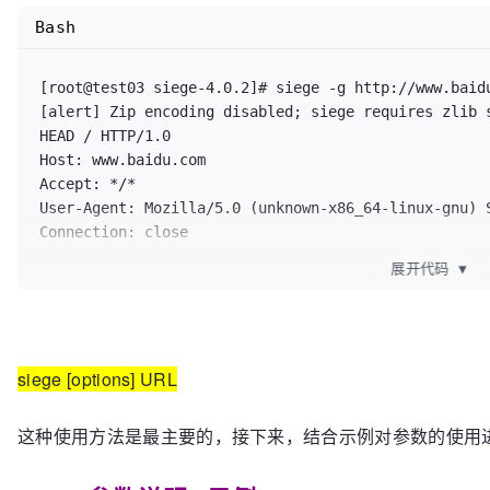
accept-encoding:                *

FOR A PARTICULAR PURPOSE.

Bash
delay:                          0.500 sec

internet simulation:            
false
benchmark mode:                 
false
[root@test03 siege-4.0.2]# siege -g http://www.baidu
failures 
until
 abort:           1024

[alert] Zip encoding disabled; siege requires zlib 
named URL:                      none

HEAD / HTTP/1.0

URLs file:                      /usr/local/etc/urls.
Host: www.baidu.com

thread 
limit
:                   255

Accept: */*

logging:                        
false
User-Agent: Mozilla/5.0 (unknown-x86_64-linux-gnu) S
log
 file:                       /usr/local/var/log/s
Connection: close

resource file:                  /root/.siege/siege.c
timestamped output:             
false
展开代码
▼
comma separated output:         
false
HTTP/1.1 200 OK

allow redirects:                
true
Server: bfe/1.0.8.18

allow zero byte data:           
true
Date: Sat, 03 Jun 2017 03:02:23 GMT

allow chunked encoding:         
true
siege [options] URL
Content-Type: text/html

upload unique files:            
true
Content-Length: 277

no-follow:

Last-Modified: Mon, 13 Jun 2016 02:50:23 GMT

这种使用方法是最主要的，接下来，结合示例对参数的使用
 - ad.doubleclick.net

Connection: Close

 - pagead2.googlesyndication.com

ETag: 
"575e1f6f-115"
 - ads.pubsqrd.com
