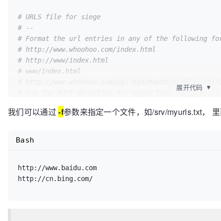
repetitions:                    n/a

HTTP/1.1 200     0.15 secs:    6752 bytes ==> GET  
socket 
timeout
:                 30

/rms/rms%20answers%20Homepage%20ZhCn
$BingAppQR
/ic/0
# URLS file for siege
accept-encoding:                *

HTTP/1.1 200     0.10 secs:    6752 bytes ==> GET  
# --
delay:                          0.500 sec

/rms/rms%20answers%20Homepage%20ZhCn
$BingAppQR
/ic/0
# Format the url entries in any of the following fo
internet simulation:            
false
HTTP/1.1 200     0.28 secs:  126124 bytes ==> GET  /
# http://www.whoohoo.com/index.html
benchmark mode:                 
false
HTTP/1.1 200     0.06 secs:    6752 bytes ==> GET  
# http://www/index.html
failures 
until
 abort:           1024

/rms/rms%20answers%20Homepage%20ZhCn
$BingAppQR
/ic/0
# www/index.html
named URL:                      none

HTTP/1.1 200     0.07 secs:    6752 bytes ==> GET  
# http://www.whoohoo.com/cgi-bin/howto/display.cgi?
展开代码
▼
URLs file:                      /usr/local/etc/urls.
/rms/rms%20answers%20Homepage%20ZhCn
$BingAppQR
/ic/0
# Use the POST directive for pages that require it:
thread 
limit
:                   255

HTTP/1.1 301     0.06 secs:       0 bytes ==> GET  /
# http://www.whoohoo.com/cgi-bin/haha.cgi POST ha=1
我们可以通过
-f
参数来指定一个文件，如/srv/myurls.txt
logging:                        
false
HTTP/1.1 301     0.07 secs:       0 bytes ==> GET  /
#      or POST content from a file:
log
 file:                       /usr/local/var/log/s
HTTP/1.1 301     0.07 secs:       0 bytes ==> GET  /
# http://www.whoohoo.com/melvin.jsp POST </home/jef
resource file:                  /root/.siege/siege.c
HTTP/1.1 301     0.06 secs:       0 bytes ==> GET  /
# http://www.whoohoo.com/melvin.jsp POST <./haha
Bash
timestamped output:             
false
HTTP/1.1 301     0.06 secs:       0 bytes ==> GET  /
# You may also set and reference variables inside t
comma separated output:         
false
HTTP/1.1 200     0.25 secs:  126124 bytes ==> GET  /
# for more information, man urls_txt
allow redirects:                
true
HTTP/1.1 200     0.25 secs:  126124 bytes ==> GET  /
http://www.baidu.com

# -------------------------------------------------
allow zero byte data:           
true
HTTP/1.1 200     0.08 secs:    6752 bytes ==> GET  
allow chunked encoding:         
true
/rms/rms%20answers%20Homepage%20ZhCn
$BingAppQR
/ic/0
upload unique files:            
true
HTTP/1.1 200     0.23 secs:  126124 bytes ==> GET  /
no-follow:

HTTP/1.1 200     0.25 secs:  126124 bytes ==> GET  /
 - ad.doubleclick.net

HTTP/1.1 200     0.18 secs:    6752 bytes ==> GET  