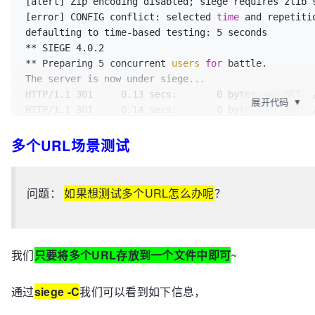
HTTP/1.1 200     0.07 secs:    6752 bytes ==> GET  
[alert] Zip encoding disabled; siege requires zlib 
/rms/rms%20answers%20Homepage%20ZhCn
[error] CONFIG conflict: selected 
time
$BingAppQR
 and repetiti
/ic/0
HTTP/1.1 200     0.07 secs:    6752 bytes ==> GET  
defaulting to time-based testing: 5 seconds

/rms/rms%20answers%20Homepage%20ZhCn
** SIEGE 4.0.2

$BingAppQR
/ic/0
HTTP/1.1 301     0.06 secs:       0 bytes ==> GET  /
** Preparing 5 concurrent 
users
for
 battle.

HTTP/1.1 301     0.07 secs:       0 bytes ==> GET  /
The server is now under siege...

HTTP/1.1 301     0.07 secs:       0 bytes ==> GET  /
HTTP/1.1 301     0.13 secs:       0 bytes ==> GET  /
展开代码
▼
HTTP/1.1 301     0.06 secs:       0 bytes ==> GET  /
HTTP/1.1 301     0.14 secs:       0 bytes ==> GET  /
HTTP/1.1 301     0.05 secs:       0 bytes ==> GET  /
HTTP/1.1 301     0.14 secs:       0 bytes ==> GET  /
多个URL场景测试
HTTP/1.1 200     0.24 secs:  126124 bytes ==> GET  /
HTTP/1.1 301     0.14 secs:       0 bytes ==> GET  /
HTTP/1.1 200     0.28 secs:  126124 bytes ==> GET  /
HTTP/1.1 301     0.14 secs:       0 bytes ==> GET  /
HTTP/1.1 200     0.30 secs:  126124 bytes ==> GET  /
HTTP/1.1 200     0.19 secs:  126193 bytes ==> GET  /
HTTP/1.1 200     0.34 secs:  126124 bytes ==> GET  /
HTTP/1.1 200     0.25 secs:  126193 bytes ==> GET  /
问题：
如果想测试多个URL怎么办呢
？
HTTP/1.1 200     0.22 secs:    6752 bytes ==> GET  
HTTP/1.1 200     0.32 secs:  126193 bytes ==> GET  /
/rms/rms%20answers%20Homepage%20ZhCn
HTTP/1.1 200     0.36 secs:  126193 bytes ==> GET  /
$BingAppQR
/ic/0
HTTP/1.1 200     0.16 secs:    6752 bytes ==> GET  
HTTP/1.1 200     0.42 secs:  126193 bytes ==> GET  /
/rms/rms%20answers%20Homepage%20ZhCn
HTTP/1.1 200     0.23 secs:    6752 bytes ==> GET  
$BingAppQR
/ic/0
我们
只要将多个URL存放到一个文件中即可
~
HTTP/1.1 200     0.11 secs:    6752 bytes ==> GET  
/rms/rms%20answers%20Homepage%20ZhCn
$BingAppQR
/ic/0
/rms/rms%20answers%20Homepage%20ZhCn
HTTP/1.1 200     0.17 secs:    6752 bytes ==> GET  
$BingAppQR
/ic/0
通过
siege -C
我们可以看到如下信息，
HTTP/1.1 200     0.34 secs:  126124 bytes ==> GET  /
/rms/rms%20answers%20Homepage%20ZhCn
$BingAppQR
/ic/0
HTTP/1.1 200     0.07 secs:    6752 bytes ==> GET  
HTTP/1.1 200     0.11 secs:    6752 bytes ==> GET  