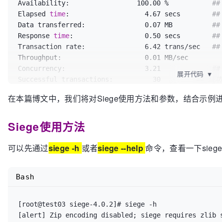
Availability:		      100.00 %           
#
Elapsed 
time
:		        4.67 secs        
##
Data transferred:	        0.07 MB          
##
Response 
time
:		        0.50 secs        
#
Transaction rate:	        6.42 trans/sec   
#
Throughput:		        0.01 MB/sec       
Concurrency:		        3.21             
#
展开代码
▼
Successful transactions:          30         
## 成
Failed transactions:	           0         
## 失
在本篇博文中，我们将对Siege使用方法和参数，结合示例
Longest transaction:	        2.25         
## 每
Shortest transaction:	        0.37         
## 每
Siege使用方法
可以先通过
siege -h
或者
siege --help
命令，查看一下sie
Bash
[root@test03 siege-4.0.2]# siege -h

[alert] Zip encoding disabled; siege requires zlib 