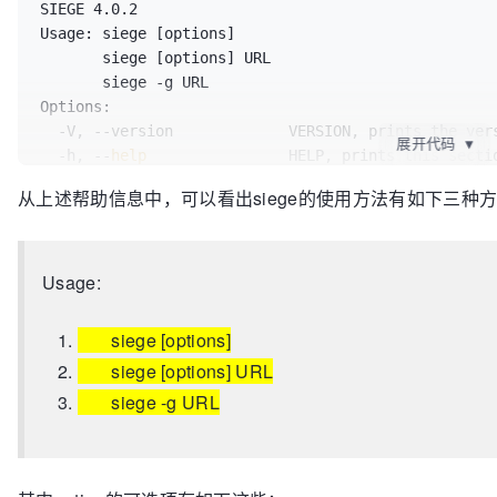
SIEGE 4.0.2

Usage: siege [options]

       siege [options] URL

       siege -g URL

Options:

  -V, --version             VERSION, prints the version number.

展开代码
▼
  -h, --
help
                HELP, prints this sectio
  -C, --config              CONFIGURATION, show the current config.

从上述帮助信息中，可以看出siege的使用方法有如下三种
  -v, --verbose             VERBOSE, prints notification to screen.

  -q, --quiet               QUIET turns verbose off and suppresses output.

  -g, --get                 GET, pull down HTTP headers and display the

                            transaction. Great 
for
 
Usage:
  -c, --concurrent=NUM      CONCURRENT 
users
, defaul
  -r, --reps=NUM            REPS, number of 
times
 t
siege [options]
  -t, --
time
=NUMm           TIMED testing 
where
"m"
siege [options] URL
                            ex: --
time
=1H, one hour
siege -g URL
  -d, --delay=NUM           Time DELAY, random delay before each requst

  -b, --benchmark           BENCHMARK: no delays between requests.

  -i, --internet            INTERNET user simulation, hits URLs randomly.

  -f, --file=FILE           FILE, 
select
 a specific 