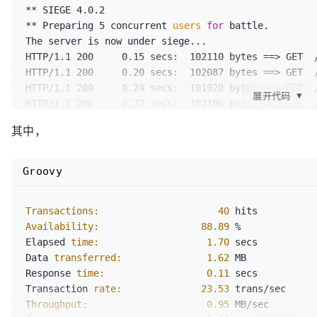
[error] HTTPS requires libssl: Unable to reach ss1.b
HTTP/1.1 200     0.30 secs:  126124 bytes ==> GET  /
** SIEGE 4.0.2

Transport endpoint is already connected

HTTP/1.1 200     0.22 secs:    6752 bytes ==> GET  
** Preparing 5 concurrent 
users
for
 battle.

[error] HTTPS requires libssl: Unable to reach ss1.b
/rms/rms%20answers%20Homepage%20ZhCn
$BingAppQR
/ic/0
The server is now under siege...

Transport endpoint is already connected

HTTP/1.1 200     0.11 secs:    6752 bytes ==> GET  
HTTP/1.1 200     0.15 secs:  102110 bytes ==> GET  /
HTTP/1.1 200     0.05 secs:   93750 bytes ==> GET  
/rms/rms%20answers%20Homepage%20ZhCn
$BingAppQR
/ic/0
HTTP/1.1 200     0.20 secs:  102087 bytes ==> GET  /
1.10.2.min_65682a2.js

HTTP/1.1 200     0.18 secs:    6752 bytes ==> GET  
HTTP/1.1 200     0.24 secs:  101920 bytes ==> GET  /
HTTP/1.1 200     0.05 secs:   93750 bytes ==> GET  
展开代码
▼
/rms/rms%20answers%20Homepage%20ZhCn
$BingAppQR
/ic/0
HTTP/1.1 200     0.27 secs:  102186 bytes ==> GET  /
1.10.2.min_65682a2.js

HTTP/1.1 200     0.35 secs:  126124 bytes ==> GET  /
HTTP/1.1 200     0.15 secs:    2947 bytes ==> GET  /
HTTP/1.1 200     0.05 secs:   93750 bytes ==> GET  
其中，
HTTP/1.1 200     0.06 secs:    6752 bytes ==> GET  
HTTP/1.1 200     0.09 secs:    2947 bytes ==> GET  /
1.10.2.min_65682a2.js

/rms/rms%20answers%20Homepage%20ZhCn
$BingAppQR
/ic/0
HTTP/1.1 200     0.30 secs:  101935 bytes ==> GET  /
HTTP/1.1 200     0.06 secs:   93750 bytes ==> GET  
HTTP/1.1 200     0.05 secs:    6752 bytes ==> GET  
HTTP/1.1 200     0.06 secs:    2947 bytes ==> GET  /
Groovy
1.10.2.min_65682a2.js

/rms/rms%20answers%20Homepage%20ZhCn
$BingAppQR
/ic/0
HTTP/1.1 200     0.06 secs:    2947 bytes ==> GET  /
HTTP/1.1 200     0.07 secs:   93750 bytes ==> GET  
HTTP/1.1 301     0.05 secs:       0 bytes ==> GET  /
HTTP/1.1 200     0.06 secs:      91 bytes ==> GET  /
1.10.2.min_65682a2.js

HTTP/1.1 301     0.07 secs:       0 bytes ==> GET  /
Transactions:
40
HTTP/1.1 200     0.06 secs:      91 bytes ==> GET  /
HTTP/1.1 200     0.06 secs:     705 bytes ==> GET  /
HTTP/1.1 200     0.27 secs:  126124 bytes ==> GET  /
Availability:
88.89
 %

HTTP/1.1 200     0.06 secs:    2947 bytes ==> GET  /
HTTP/1.1 200     0.06 secs:     705 bytes ==> GET  /
HTTP/1.1 301     0.07 secs:       0 bytes ==> GET  /
Elapsed 
time:
1.70
 secs

HTTP/1.1 200     0.06 secs:      91 bytes ==> GET  /
HTTP/1.1 200     0.06 secs:     705 bytes ==> GET  /
HTTP/1.1 200     0.25 secs:  126124 bytes ==> GET  /
Data 
transferred:
1.62
 MB

HTTP/1.1 200     0.07 secs:      91 bytes ==> GET  /
HTTP/1.1 200     0.07 secs:     705 bytes ==> GET  /
HTTP/1.1 200     0.06 secs:    6752 bytes ==> GET  
Response 
time:
0.11
 secs

HTTP/1.1 200     0.06 secs:      91 bytes ==> GET  /
HTTP/1.1 200     0.06 secs:     705 bytes ==> GET  /
/rms/rms%20answers%20Homepage%20ZhCn
$BingAppQR
/ic/0
Transaction 
rate:
23.53
[error] HTTPS requires libssl: Unable to reach ss1.b
HTTP/1.1 200     0.06 secs:    7877 bytes ==> GET  /
HTTP/1.1 301     0.07 secs:       0 bytes ==> GET  /
Throughput:
0.95
Transport endpoint is already connected

HTTP/1.1 200     0.06 secs:    7877 bytes ==> GET  /
HTTP/1.1 200     0.07 secs:    6752 bytes ==> GET  