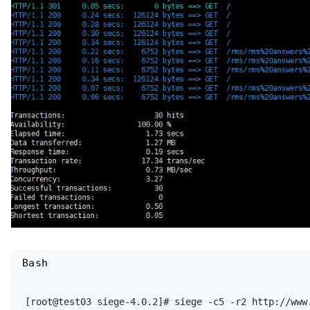
Bash
[root@test03 siege-4.0.2]# siege -c5 -r2 http://www.