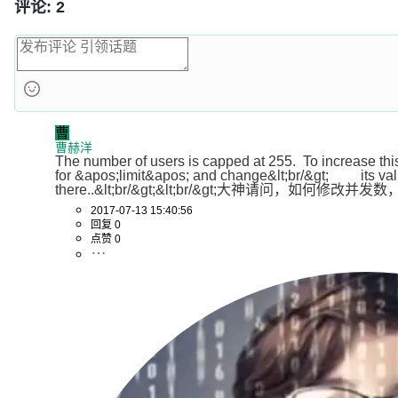
评论: 2
曹
曹赫洋
The number of users is capped at 255.  To increase this&lt;
for &apos;limit&apos; and change&lt;br/&gt;         its v
there..&lt;br/&gt;&lt;br/&gt;大神请问，
2017-07-13 15:40:56
回复 0
点赞 0