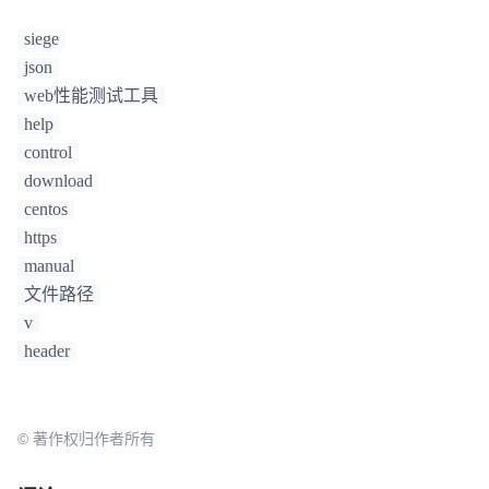
Transactions:		           5 hits

siege
Availability:		      100.00 %

Elapsed 
time
:		        0.54 secs

json
Data transferred:	        0.00 MB

web性能测试工具
Response 
time
:		        0.14 secs

help
Transaction rate:	        9.26 trans/sec

control
Throughput:		        0.00 MB/sec

download
Concurrency:		        1.31

Successful transactions:           5

centos
Failed transactions:	           0

https
Longest transaction:	        0.16

manual
Shortest transaction:	        0.13

文件路径
v
header
© 著作权归作者所有