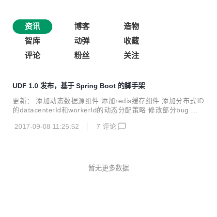
资讯
博客
造物
智库
动弹
收藏
评论
粉丝
关注
UDF 1.0 发布，基于 Spring Boot 的脚手架
更新： 添加动态数据源组件 添加redis缓存组件 添加分布式ID
的datacenterId和workerId的动态分配策略 修改部分bug 添
加mybatis组件 UDF 是基于 Spring Boot / Spring Cloud 的
2017-09-08 11:25:52
7
评论
基础项目、脚手架，主要用于学习和实践。按照 Spring Boot
的思想,将各个不同的功能按照 starter 的形式拆分开来，做到
灵活组合。
暂无更多数据