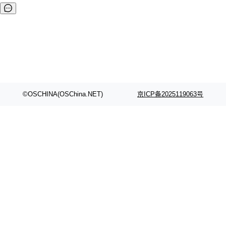
©OSCHINA(OSChina.NET)
京ICP备2025119063号