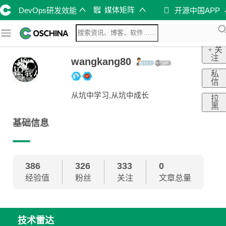
媒体矩阵
DevOps研发效能
开源中国APP
+ 关
注
wangkang80
私
信
从坑中学习,从坑中成长
拉
黑
基础信息
386
326
333
0
经验值
粉丝
关注
文章总量
技术雷达