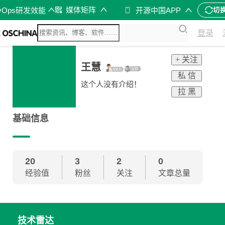
媒体矩阵
vOps研发效能
开源中国APP
切
登录
+ 关注
王慧
私 信
这个人没有介绍！
拉 黑
基础信息
20
3
2
0
经验值
粉丝
关注
文章总量
技术雷达