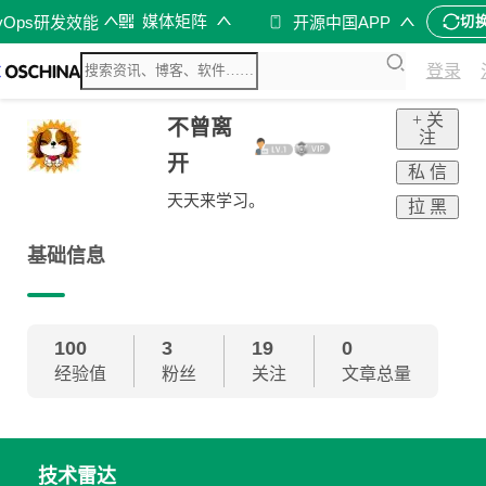
媒体矩阵
vOps研发效能
开源中国APP
切
登录
+ 关
不曾离
注
开
私 信
天天来学习。
拉 黑
基础信息
100
3
19
0
经验值
粉丝
关注
文章总量
技术雷达