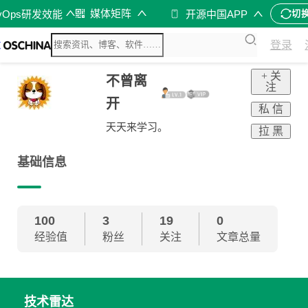
媒体矩阵
vOps研发效能
开源中国APP
切
登录
+ 关
不曾离
注
开
私 信
天天来学习。
拉 黑
基础信息
100
3
19
0
经验值
粉丝
关注
文章总量
技术雷达