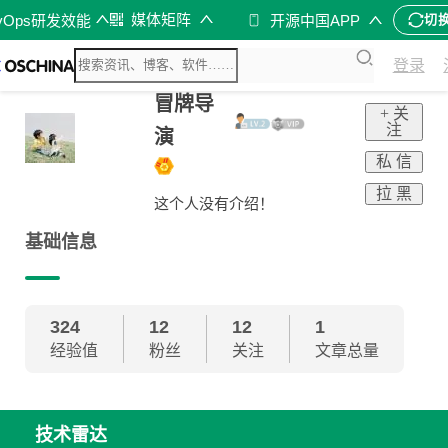
媒体矩阵
vOps研发效能
开源中国APP
切
登录
冒牌导
+ 关
注
演
私 信
拉 黑
这个人没有介绍！
基础信息
324
12
12
1
经验值
粉丝
关注
文章总量
技术雷达