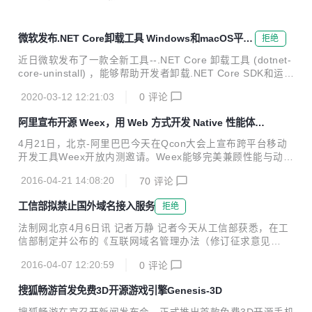
微软发布.NET Core卸载工具 Windows和macOS平台
拒绝
已上线
近日微软发布了一款全新工具--.NET Core 卸载工具 (dotnet-
core-uninstall) ，能够帮助开发者卸载.NET Core SDK和运行
时。目前适用于Windows和macOS平台版本已经发布，尚不
2020-03-12 12:21:03
0
评论
支持GNU/Linux。 在 Windows 上，该工具只能卸载使用以下
安装程序之一安装的 SDK 和运行时： .NET Core SDK 和运
阿里宣布开源 Weex，用 Web 方式开发 Native 性能体验
行时安装程序。 Visual studio 安装程序的版本早于 Visual St
应用
udio 2019 版本 16.3。 在 macOS 上，该工具只能卸载位于 /
4月21日，北京-阿里巴巴今天在Qcon大会上宣布跨平台移动
usr/local/share/dotnet 文件夹中的 SDK 和运行...
开发工具Weex开放内测邀请。Weex能够完美兼顾性能与动态
性，让移动开发者通过简捷的前端语法写出Native级别的性能
2016-04-21 14:08:20
70
评论
体验，并支持iOS、安卓、YunOS及Web等多端部署。 对于移
动开发者来说，Weex主要解决了频繁发版和多端研发两大痛
工信部拟禁止国外域名接入服务
拒绝
点，同时解决了前端语言性能差和显示效果受限的问题。开发
者可通过Weex官网申请内测。（http://alibaba.github.io/wee
法制网北京4月6日讯 记者万静 记者今天从工信部获悉，在工
x/） 开发者只需要在自己的APP中嵌入Weex的SDK，就可以
信部制定并公布的《互联网域名管理办法（修订征求意见
通过撰写HTML/CSS/JavaScript来开发Native级别的Weex界
稿）》规定，禁止互联网接入服务提供者为在国外注册的域名
面。Weex界...
2016-04-07 12:20:59
0
评论
提供接入服务，也就是在Network Solutions或GoDaddy等注
册的域名无法托管在中国境内的服务器上。《修订征求意见
搜狐畅游首发免费3D开源游戏引擎Genesis-3D
稿》第三十七条规定，“在境内进行网络接入的域名应当由境
内域名注册服务机构提供服务，并由境内域名注册管理机构运