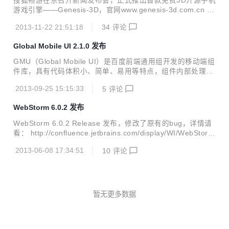
搜狐畅游在京召开新闻发布会，正式推出首款免费3D开源手机
行管理。在境内进行网络接 入、但不属于境内域名注册服务机
游戏引擎——Genesis-3D，官网www.genesis-3d.com.cn 也
构管理的域名，互联网接入服务提供者不得为其提供网络接入
正式启用，并向全球开发者开放SDK包下载。Genesis-3D可
服务。”第三十九条规定，“提供域名解析服务，不得为违法网
2013-11-22 21:51:18
34
评论
以面向iOS、Android、WinPhone、Web端、PC端等系统或
络信息服务提供域名跳转。”违反规定将...
平台，提供一键打包发布工具，真正做到一套代码多平台发布
Global Mobile UI 2.1.0 发布
的目的。 据介绍，Genesis-3D是国内首款自主研发的跨平台
游戏引擎，由搜狐畅游耗时4年;投资3000万美元;组建百人研
GMU（Global Mobile UI）是百度前端通用组开发的移动端组
发团队完成。Genesis-3D在极大的节省开发成本的同时，还
件库，具有代码体积小、简单、易用等特点，组件内部处理了
大大降低了研发门槛。 【搜狐畅游技术总监 靳超】 “这款引擎
很多移动端的bug，覆盖机型广，能大大减少开发交互型组件
的易用性极强，我们希望使...
2013-09-25 15:15:33
5
评论
的工作量，非常适合移动端网站项目。 GMU_2.1.0 changelo
g 底层完全重构，引入option扩展机制 组件全部挂载到gmu命
WebStorm 6.0.2 发布
名空间下，与Zepto耦合度更低 Button、Dialog、Dropmen
u、Navigator、Popover、Slider、Suggestion、Toolbar完
WebStorm 6.0.2 Release 发布，修改了原有的bug，详情请
全重写，体积更小，拆分粒度更细
看： http://confluence.jetbrains.com/display/WI/WebStorm
+6.0.2+Release+Notes WebStorm 是 JetBrains 推出的一款
2013-06-08 17:34:51
10
评论
商业的 JavaScript 开发工具。
暂无更多数据