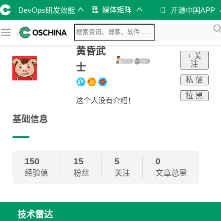
媒体矩阵
DevOps研发效能
开源中国APP
黄昏武
+ 关
注
士
私 信
拉 黑
这个人没有介绍！
基础信息
150
15
5
0
经验值
粉丝
关注
文章总量
技术雷达