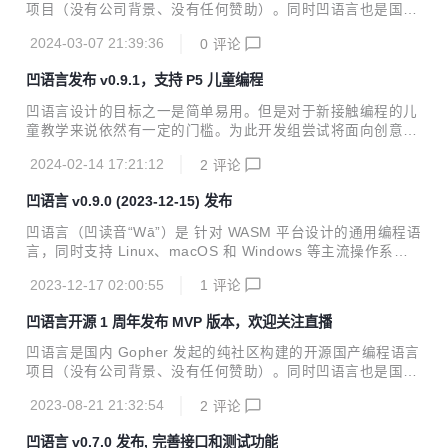
项目（没有公司背景、没有任何赞助）。同时凹语言也是国内
第一个实现纯浏览器内编译、执行全链路的自研静态类型的编
2024-03-07 21:39:36
0
评论
译型通用编程语言。凹语言 v0.9.2 发布, 完善 p5 支持： 完善
js/p5 包, 增加键盘事件处理, 改用凹语言原生绘图 wa init 增
凹语言发布 v0.9.1，支持 P5 儿童编程
加 -p5 参数 更多信息请访问凹语言官网：https://wa-lang.or
g/
凹语言设计的目标之一是简单易用。但是对于新接触编程的儿
童教学来说依然有一定的门槛。为此开发组尝试将面向创意编
程的 Processing 理念引入凹语言，通过 js/p5 包可以轻松实
2024-02-14 17:21:12
2
评论
现一些简单的互动创意设计。 下面是来自杭州一小学三年级小
学生的第一个凹语言程序： 通过VS Code将以上的程序输入
凹语言 v0.9.0 (2023-12-15) 发布
电脑，编译并执行的效果如下： 程序本身也非常简单：首先通
过 import 引入 P5 包；然后在 init 初始化一个长宽都是400的
凹语言（凹读音“Wā”）是 针对 WASM 平台设计的通用编程语
画布并设置一个灰色背景色；Draw 函数负责每一帧的绘制，
言，同时支持 Linux、macOS 和 Windows 等主流操作系统
根据鼠标是否按下绘制不同大小的圆形。 下面是杭州一小学二
和 Chrome 等浏览器环境，同时也支持作为独立 Shell 脚本和
年级的小学生通过一个绘制线段的程序互动的效果： 目前 ...
2023-12-17 02:00:55
1
评论
被嵌入脚本模式执行。 凹语言是国内 Gopher 发起的纯社区
构建的开源国产编程语言项目（没有公司背景、没有任何赞
凹语言开源 1 周年发布 MVP 版本，欢迎关注直播
助）。同时凹语言也是国内第一个实现纯浏览器内编译、执行
全链路的自研静态类型的编译型通用编程语言。 v0.9.0 更新
凹语言是国内 Gopher 发起的纯社区构建的开源国产编程语言
内容包括： 增加胶水代码定义特性 添加 js、js/cancas 标准
项目（没有公司背景、没有任何赞助）。同时凹语言也是国内
库 增加 logo、mandelbrot、life、qrcode 等例子 去掉 LLVM
第一个实现纯浏览器内编译、执行全链路的自研静态类型的编
后端...
2023-08-21 21:32:54
2
评论
译型通用编程语言。 官网：https://wa-lang.org/ 开源一周年
之际，凹语言在8月12日发布了MVP版本和对应的参考手册，
凹语言 v0.7.0 发布, 完善接口和测试功能
为发展提供了更多可畅享的未来。同时凹语言开发组将在 8 月