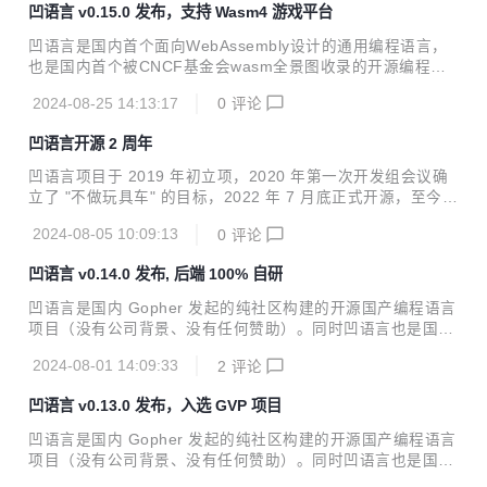
凹语言 v0.15.0 发布，支持 Wasm4 游戏平台
游戏支持, 增加俄罗斯方块/pong/life等多个游戏, 并提供在线
试玩页面 重构 syscall 部分子包和文档 以下是俄罗斯方块的
凹语言是国内首个面向WebAssembly设计的通用编程语言，
效果图(https://wa-lang.org/wa/w4-tetris/)： 凹语言官...
也是国内首个被CNCF基金会wasm全景图收录的开源编程语
言。新版本有以下更新： - 增加 wasm4 游戏平台支持 - Play
2024-08-25 14:13:17
0
评论
ground 依赖的 `wa.wasm` 编译环境升级到 Go1.21 (兼顾 w
asip1 编译) - 调整凹语言程序目录结构, `vendor` 改为 `pkg/
凹语言开源 2 周年
vendor`, 增加 `pkg/std` 目录为可选标准库 - `wa` 命令瘦身:
删除 wabt 工具和 `-wabt` 参数, 去掉 `wa run-wasm` 子命令
凹语言项目于 2019 年初立项，2020 年第一次开发组会议确
- 删除 `WAROOT` 环境变量, 凹语言始终以单个 `wa...
立了 "不做玩具车" 的目标，2022 年 7 月底正式开源，至今开
源 2 周年。简单回顾在最近 1 年的项目进展和未来目标。凹
2024-08-05 10:09:13
0
评论
语言主页：https://wa-lang.org/
凹语言 v0.14.0 发布, 后端 100% 自研
凹语言是国内 Gopher 发起的纯社区构建的开源国产编程语言
项目（没有公司背景、没有任何赞助）。同时凹语言也是国内
第一个实现纯浏览器内编译、执行全链路的自研静态类型的编
2024-08-01 14:09:33
2
评论
译型通用编程语言。凹语言 v0.14.0 有以下改进: 后端重新实
现 wat 到 wasm 的转换工具并默认启用; run/build 临时增加 -
凹语言 v0.13.0 发布，入选 GVP 项目
wabt=false 参数 简化 wa run, 优先命令行执行, 并增加 -web
参数 修复 js 胶水代码的错误 更多信息请访问凹语言官网：htt
凹语言是国内 Gopher 发起的纯社区构建的开源国产编程语言
ps://wa-lang.org/
项目（没有公司背景、没有任何赞助）。同时凹语言也是国内
第一个实现纯浏览器内编译、执行全链路的自研静态类型的编