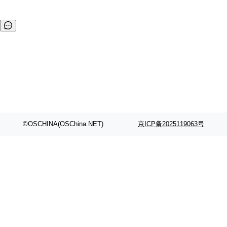
©OSCHINA(OSChina.NET)
京ICP备2025119063号