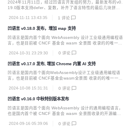
善 println 打印复数 完善wat2c子命令 https://wa-lang.org/
2024年11月11日，经过凹语言开发组的努力，最新发布的v0.
19.0版本支持defer、复数，补齐了语言特性的最后几块拼
图，顺利完成年度开发目标！ https://wa-lang.org/
2024-11-11 13:43:35
1
评论
凹语言 v0.18.0 发布，增加 map 支持
凹语言是国内首个面向 WebAssembly 设计工业级通用编程语
言，也是目前被 CNCF 基金会 wasm 全景图 收录的的唯一一
个来自中国的开源编程语言项目。最新版本实现了map特性，
2024-10-31 23:29:30
0
评论
同时增加了wat2c实验性子命令。 同时为了庆祝马斯克星舰第
五次试飞成功，山寨了一个小火箭小游戏： https://wa-lang.o
凹语言 v0.17.0 发布, 增加 Chrome 内置 AI 支持
rg/smalltalk/st0057.html https://wa-lang.org/
凹语言是国内首个面向WebAssembly设计工业级通用编程语
言，也是目前被 CNCF基金会wasm全景图 收录的的唯一一个
来自中国的开源编程语言项目。最新的v0.17.0发布, 实验性增
2024-10-08 15:31:31
0
评论
加了 Chrome 内置 AI 支持。这里我们将展示如何通过凹语言
使用 Chrome 浏览器最新版本内置的 Gemini Nano 大语言模
凹语言 v0.16.0 中秋特别版本发布
型。 先参考 Device Model: Chrome AI Gemini Nano, 确保
本地 Chrome AI 正常工作，确保开发者控制台可成功执行 aw
凹语言是国内首个面向 WebAssembly 设计的通用编程语言，
ait ai.assistant.create(); 程序。 示例代码: import "ai" func
也是国内首个被 CNCF 基金会 wasm 全景图收录的开源编程
m...
语言。新版本有以下更新： “国产语言论坛”被动关闭: https://
2024-09-16 05:39:06
0
评论
zh-lang.osanswer.net 增加 __package__/__FILE__/__LIN
E__/__func__ 预定义常量, 表示当前位置信息 完善 wasm4