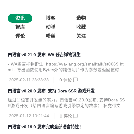
资讯
博客
造物
智库
动弹
收藏
评论
粉丝
关注
凹语言 v0.21.0 发布, WA 酱吉祥物诞生
- WA酱吉祥物诞生: https://wa-lang.org/smalltalk/st0069.ht
ml - 导出函数使用Bytes外的纯值切片作为参数或返回值时，
以值拷贝模式生成js胶水代码 - wasm 支持 `memory.fill` 和 `
2025-02-11 23:38:38
0
评论
memory.copy` 指令 - 优化底层内存管理`malloc`函数的实现
https://wa-lang.org/
凹语言 v0.20.0 发布, 支持 Dora SSR 游戏开发
经过凹语言开发组的努力，凹语言v0.20.0发布, 支持Dora SS
R游戏开发（给凹语言编写游戏引擎绑定的故事） 补充带文字
logo 种子案例: 实验性支持Dora SSR游戏开发: https://githu
2025-01-12 10:21:44
0
评论
b.com/IppClub/dora-wa 支持 github action 自动化构建: http
s://github.com/wa-lang/setup-wa 修复方法重载处理问题, 支
凹语言 v0.19.0 发布完成全部语言特性！
持链式调用 修复 wa fmt 对匿名结构体成员格式化的问题 完