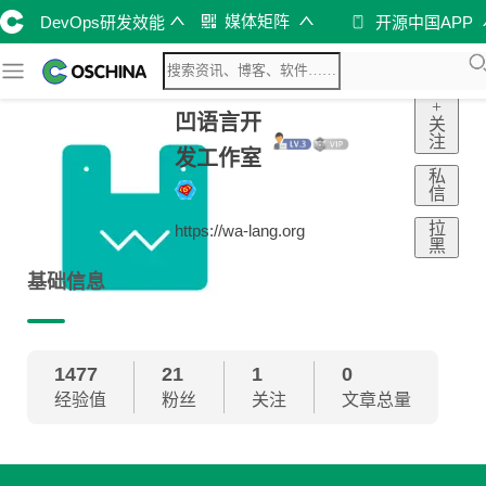
媒体矩阵
DevOps研发效能
开源中国APP
+
凹语言开
关
注
发工作室
私
信
拉
https://wa-lang.org
黑
基础信息
1477
21
1
0
经验值
粉丝
关注
文章总量