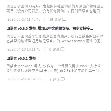
24 日 19:00-20:30 在 “OSC 开源社区”视频号进行视频直
凹语言是国内 Gopher 发起的纯社区构建的开源国产编程语言
播，为大家介绍凹语言项目及社区，讲述在发展过程中面对困
项目（没有公司背景、没有任何赞助）。同时凹语言也是国内
难与压力，以及采取的应对措施，针对MVP版本也进行细致说
第一个实现纯浏览器内编译、执行全链路的自研静态类型的编
明，和大家一同展望凹语言的发展。
2023-05-27 11:45:48
15
评论
译型通用编程语言。 官网：https://wa-lang.org/ - 2023纪念
胸章发行 - 完成接口功能 - 单元测试支持标准库 - 去掉外部工
凹语言 v0.6.0 发布, 增加凹中文前端支持、初步支持接口
具依赖
方法调用
凹语言 - 国内首个实现纯浏览器内编译、执行全链路的自研静
态类型的编译型通用编程语言。为 WebAssembly 而生的通用
编程语言。 更新内容 增加凹语言中文语法 初步支持接口方法
2023-04-13 18:11:40
0
评论
调用 包支持混入汇编代码 删除 testing 实验性的包, 单元测试
增加内置的 assert 测试函数 在“国产语言论坛”开板: https://z
凹语言 v0.5.1 发布
h-lang.osanswer.net/c/walang
凹禁止 package 语法, 仅作为一个保留关键字 wasi: 支持 命
令行参数后环境变量(基于 os 包) 命令行增加实验性单元测试
功能 完善空参数函数格式化
2023-03-25 07:02:08
7
评论