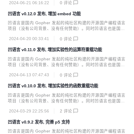
2024-06-21 06:16:22
0
评论
译型通用编程语言。凹语言 v0.13.0 有以下改进: - 增加 dock
er 镜像发布, 支持 devcontainer 开发环境 - 增加 wasm 版本
凹语言 v0.12.0 发布, 增加 embed 功能
命令行工具链打包 - 增加 `<=>` 运算符, 简化运算符重载特性
- 修复指针调用不支持重载方法的问题 - 试验性增加 lsp 子命
凹语言是国内 Gopher 发起的纯社区构建的开源国产编程语言
令 - 完善 gpu 包 更多信息请访问凹语言官网：https://wa-lan
项目（没有公司背景、没有任何赞助）。同时凹语言也是国内
g.org/
第一个实现纯浏览器内编译、执行全链路的自研静态类型的编
2024-04-20 00:33:41
0
评论
译型通用编程语言。 凹语言 v0.12.0 发布，增加实验性的em
bed功能 - const 常量增加 embed 实验特性 - 完善函数重载
凹语言 v0.11.0 发布, 增加实验性的运算符重载功能
和运算符重载功能, 完善胶水代码 - 简化 p5 API接口 更多信息
请访问凹语言官网：https://wa-lang.org/
凹语言是国内 Gopher 发起的纯社区构建的开源国产编程语言
项目（没有公司背景、没有任何赞助）。同时凹语言也是国内
第一个实现纯浏览器内编译、执行全链路的自研静态类型的编
2024-04-13 07:47:43
0
评论
译型通用编程语言。凹语言v0.11.0发布, 增加实验性的运算符
重载功能 - 完善 `math/{Sin,Cos,Sqrt}` 等 API - 增加 `math/
凹语言 v0.10.0 发布, 增加实验性的函数重载功能
vector`/`math/matrix`/`net` 标准库 - 实验性增加运算符重载
功能 更多信息请访问凹语言官网：https://wa-lang.org/
凹语言是国内 Gopher 发起的纯社区构建的开源国产编程语言
项目（没有公司背景、没有任何赞助）。同时凹语言也是国内
第一个实现纯浏览器内编译、执行全链路的自研静态类型的编
2024-03-29 22:25:56
2
评论
译型通用编程语言。凹语言 v0.10.0 发布，实验性增加函数重
载支持： 补充基本类型读写胶水 修正 I64、U64 不应导出等
凹语言 v0.9.2 发布, 完善 p5 支持
一些错误 实验性引入全局函数和方法的重载功能 更多信息请
访问凹语言官网：https://wa-lang.org/
凹语言是国内 Gopher 发起的纯社区构建的开源国产编程语言