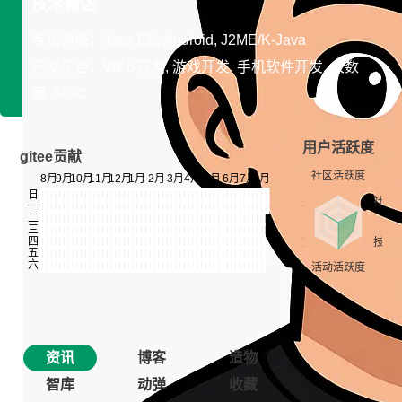
技术雷达
专长领域：Java EE, Android, J2ME/K-Java
开发平台：WEB开发, 游戏开发, 手机软件开发, 大数
据, AIGC
用户活跃度
gitee贡献
资讯
博客
造物
智库
动弹
收藏