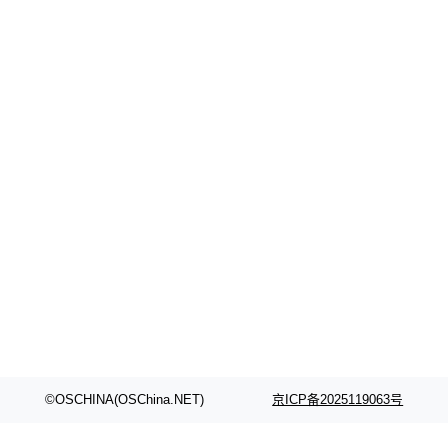
©OSCHINA(OSChina.NET)
京ICP备2025119063号