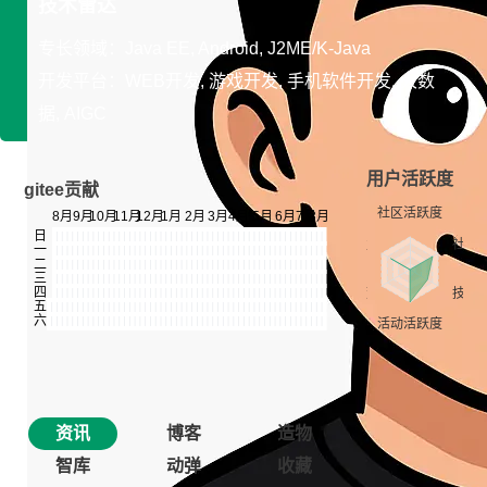
技术雷达
专长领域：Java EE, Android, J2ME/K-Java
开发平台：WEB开发, 游戏开发, 手机软件开发, 大数
据, AIGC
用户活跃度
gitee贡献
资讯
博客
造物
智库
动弹
收藏