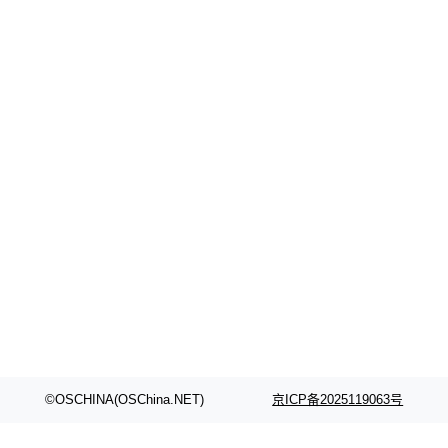
©OSCHINA(OSChina.NET)
京ICP备2025119063号