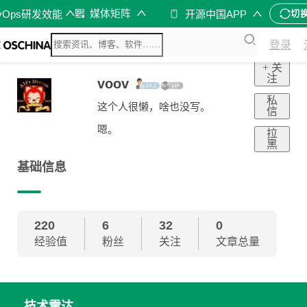
媒体矩阵
vOps研发效能
开源中国APP
切
登录
+ 关
注
voov
私
这个人很懒，啥也没写。
信
嗯。
拉
黑
基础信息
220
6
32
0
经验值
粉丝
关注
文章总量
技术雷达