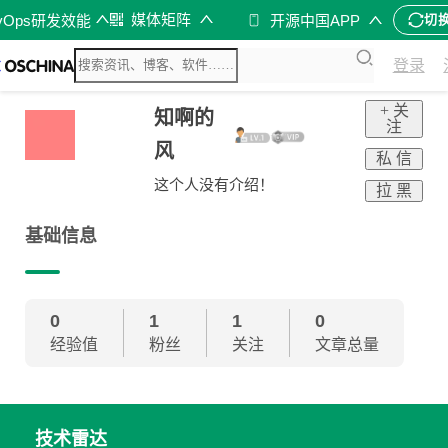
媒体矩阵
vOps研发效能
开源中国APP
切
登录
+ 关
知啊的
注
风
私 信
这个人没有介绍！
拉 黑
基础信息
0
1
1
0
经验值
粉丝
关注
文章总量
技术雷达