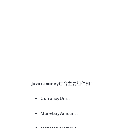
javax.money
包含主要组件如：
CurrencyUnit；
MonetaryAmount；
MonetaryContext；