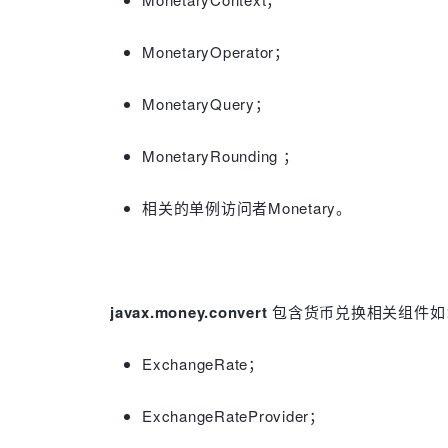
MonetaryOperator；
MonetaryQuery；
MonetaryRounding ；
相关的单例访问者Monetary。
javax.money.convert
包含货币兑换相关组件如
ExchangeRate；
ExchangeRateProvider；