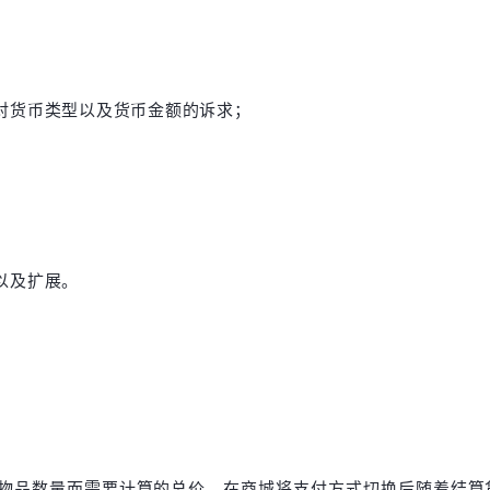
对货币类型以及货币金额的诉求；
以及扩展。
物品数量而需要计算的总价。在商城将支付方式切换后随着结算