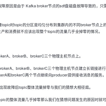
由于 Kafka broker节点的sdf盘磁盘故障导致的，只需在对
topic时topic的分区是均匀分布到集群内的不同broker节
产和消费就不应该出现整个topic的流量几乎全掉零的情况。
kerA、brokerB、brokerC三个物理主机节点上。
与brokerA、brokerB、brokerC三个物理主机节点建立长链
A和brokerC两个节点继续向producer提供接收消息的服务
点出现故障后topic整体流量掉零与我们的猜想大相径庭。
opic的整体流量几乎掉零那么我们在猜想问题发生的原因时