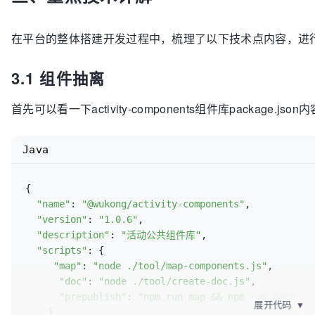
在平台的整体搭建开发过程中，梳理了以下技术点内容，进
3.1 组件抽离
首先可以看一下activity-components组件库package.json
Java
{

"name"
: 
"@wukong/activity-components"
,

"version"
: 
"1.0.6"
,

"description"
: 
"活动公共组件库"
,

"scripts"
: {

"map"
: 
"node ./tool/map-components.js"
,

"doc"
: 
"node ./tool/create-doc.js"
,

"prepublish"
: 
"npm run map && npm run doc"
展开代码
▼
    }
