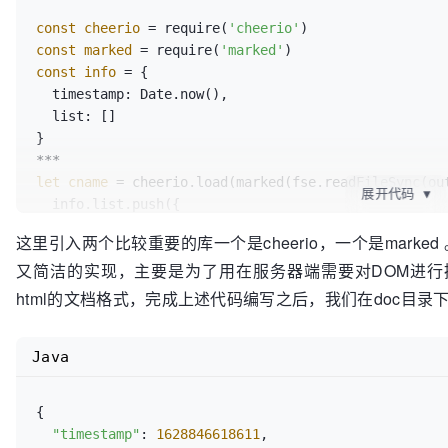
const
cheerio
=
 require(
'cheerio'
const
marked
=
 require(
'marked'
const
info
=
 {

  timestamp: Date.now(),

  list: []

}

let
cname
=
 cheerio.load(marked(fse.readFileSync(out
展开代码
▼
  info.list.push({

    name,

这里引入两个比较重要的库一个是cheerio，一个是marked 。
    md: marked(fse.readFileSync(outputPath).toString()),

又简洁的实现，主要是为了用在服务器端需要对DOM进行操
    fullPath: convertPath(outputPath),

    path: convertPath(path.join(
'doc'
, mdPath)),

html的文档格式，完成上述代码编写之后，我们在doc目录下生
    cname: cname(
'p'
).text()

 })

Java
 ***

// 生成对应的组件数据文件
fse.writeJsonSync(path.resolve(
'./doc/data.json'
), 
{

  spaces: 
2
"timestamp"
: 
1628846618611
,
