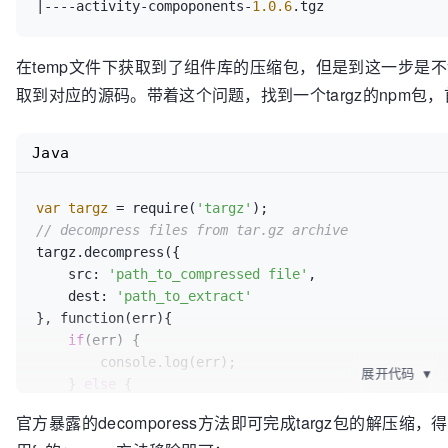
   * 
@param
 {string} tgzName `${name}-${version}.tgz
|----activity-compoponents-
1.0
.6
   * 
@param
 {string} tgzPath  path.join(rootPath, na
   */
在temp文件下获取到了组件库的压缩包，但是到这一步是
async 
download
(name,tgzName,tgzPath)
{

const
pkgName
=
 `
@wukong
/${name}`;

取到对应的源码。带着这个问题，找到一个targz的npm包，
const
pathname
=
 path.join(rootPath, name);

// 远程下载文件
Java
const
response
=
 await 
this
.ctx.curl(`${
this
.re
if
 (response.status !== 
200
) {

throw
new
Error
(`download ${tgzName}加载失败`);
var
targz
=
 require(
'targz'
    }

// decompress files from tar.gz archive
// 确定文件夹是否存在
targz.decompress({

    fse.existsSync(pathname);

    src: 
'path_to_compressed file'
,

// 清空文件夹
    dest: 
'path_to_extract'
    fse.emptyDirSync(pathname);

}, function(err){

    await 
new
Promise
((resolve, reject) => {

if
(err) {

const
stream
=
 fse.createWriteStream(tgzPath);
        console.log(err);

展开代码
▼
      stream.write(response.data, (err) => {

    } 
else
 {

        err ? reject(err) : resolve();

        console.log(
"Done!"
);

官方暴露的decomporess方法即可完成targz包的解
      });

    }

    });
