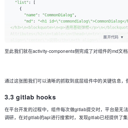
"list"
: [

    {

"name"
: 
"CommonDialog"
,

"md"
: 
"<h1 id=\"commondialog\">CommonDialo
</h3>\n<blockquote>\n<p>通用基础弹框</p>\n</blockquot
Attributes</h2>\n<table>\n<thead>\n<tr>\n<th align=
展开代码
▼
align=\"center\">说明</th>\n<th align=\"center\">类
</th>\n<th align=\"center\">必须</th>\n<th 
至此我们就在activity-components侧完成了对组件的md
align=\"center\">sync</th>\n</tr>\n</thead>\n<tbody>
align=\"center\">maskZIndex</td>\n<td align=\"cen
align=\"center\">Number</td>\n<td align=\"center\">
</td>\n<td align=\"center\">否</td>\n</tr>\n<tr>\n<t
align=\"center\">背景样式</td>\n<td align=\"center\">
通过这张图我们可以清晰的抓取到底层组件中的关键信息，
</td>\n<td align=\"center\">否</td>\n<td align=\"cen
align=\"center\">closeBtnPos</td>\n<td align=\"c
3.3 gitlab hooks
align=\"center\">String</td>\n<td align=\"center\">
</td>\n<td align=\"center\">否</td>\n</tr>\n<tr>\n<t
在平台开发的过程中，组件每次做gitlab提交时，平台是
align=\"center\">showCloseBtn</td>\n<td align=\"
align=\"center\">Boolean</td>\n<td align=\"center\"
调研，在对gitlab的api进行搜索时，发现gitlab已经提供
</td>\n<td align=\"center\">否</td>\n</tr>\n<tr>\n<t