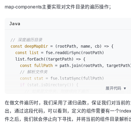
|---***

map-components主要实现对文件目录的遍历操作；
|-tool

|--create-doc.js

Java
// 深度遍历目录
const
deepMapDir
=
 (rootPath, name, cb) => {

const
list
=
 fse.readdirSync(rootPath)

  list.forEach((targetPath) => {

const
fullPath
=
 path.join(rootPath, targetPath)
// 解析文件夹
const
stat
=
 fse.lstatSync(fullPath)

if
 (stat.isDirectory()) {

展开代码
▼
// 如果是文件夹，则继续向下遍历
      deepMapDir(fullPath, targetPath, cb)

在做文件遍历时，我们采用了递归函数，保证我们对当前的
    } 
else
if
 (targetPath === 
'index.vue'
) {

出，通过这段代码，可以看到，定义的组件需要有一个inde
// 如果是文件
if
 (typeof cb === 
'function'
) {

件之后，我们就会停止向下寻找，并将当前的组件目录解析
        cb(rootPath, path.relative(
'./src'
, fullPath
      }
