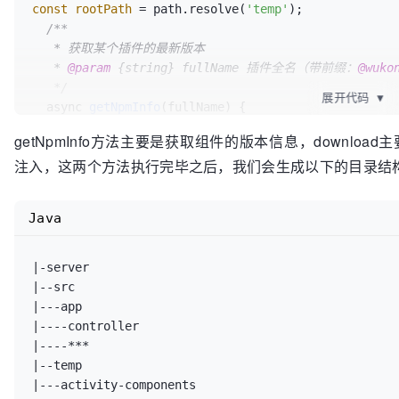
const
rootPath
=
 path.resolve(
'temp'
);

align=\"center\">/wukongcfg/config/activity/reward/
/**

</td>\n<td align=\"center\">否</td>\n</tr>\n<tr>\n<t
   * 获取某个插件的最新版本

align=\"center\">-</td>\n<td align=\"center\">String
   * 
@param
 {string} fullName 插件全名（带前缀：
@wuko
align=\"center\">/wukongcfg/config/activity/reward/
   */
</td>\n<td align=\"center\">否</td>\n</tr>\n</tbody
展开代码
▼
  async 
getNpmInfo
(fullName)
 {

"fullPath"
: 
"/F/我的项目/公共组件/activity-compon
    const { registry } = 
this
.ctx.service.activity;

components/WinnerList/index.md"
,

getNpmInfo方法主要是获取组件的版本信息，downl
// 远程获取@wukong/activity-components的最新版本
"path"
: 
"doc/web-components/WinnerList/index.
注入，这两个方法执行完毕之后，我们会生成以下的目录结
const
npmInfo
=
 await 
this
.ctx.curl(`${registry
"cname"
: 
"中奖列表"
      dataType: 
'json'
,

    }]

    });

Java
if
 (npmInfo.status !== 
200
) {

throw
new
Error
(`[error]: 获取${fullName}版本
|-server

    }

|--src

return
 npmInfo;

|---app

  }

|----controller

/**

|----***

   * 远程下载npm包

|--temp

   * 
@param
 {string} name 插件名（不带前缀：activity-co
|---activity-components
