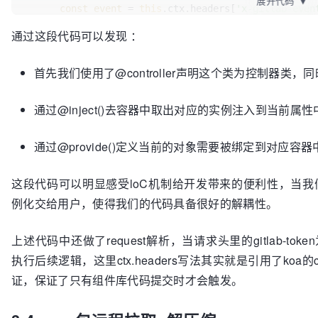
展开代码
▼
const
event
=
this
.ctx.headers[
'x-gitlab-even
Attributes</h2>\n<table>\n<thead>\n<tr>\n<th align=
const
token
=
this
.ctx.headers[
'x-gitlab-toke
align=\"center\">说明</th>\n<th align=\"center\">类
通过这段代码可以发现 ：
// 判断token是否正确
</th>\n<th align=\"center\">必须</th>\n<th 
if
 (token === 
this
.ctx.app.config.gitlab.token
align=\"center\">sync</th>\n</tr>\n</thead>\n<tbody>
首先我们使用了@controller声明这个类为控制器类，
switch
 (event) {

align=\"center\">bgStyle</td>\n<td align=\"center\
case
'Push Hook'
:

align=\"center\">Object</td>\n<td align=\"center\">
// do something
</td>\n<td align=\"center\">否</td>\n</tr>\n<tr>\n<t
通过@inject()去容器中取出对应的实例注入到当前属性
const
name
=
'activity-components'
;

align=\"center\">maskZIndex</td>\n<td align=\"cent
const
npmInfo
=
 await 
this
.ctx.service.
align=\"center\">Number</td>\n<td align=\"center\">
通过@provide()定义当前的对象需要被绑定到对应容器
            await 
this
.ctx.service.activity.getPkg(
</td>\n<td align=\"center\">否</td>\n</tr>\n<tr>\n<t
break
;

align=\"center\">弹框展示状态</td>\n<td align=\"center\
        }

这段代码可以明显感受loC机制给开发带来的便利性，当
align=\"center\">-</td>\n<td align=\"center\">否</t
      }

</td>\n</tr>\n<tr>\n<td align=\"center\">title</
例化交给用户，使得我们的代码具备很好的解耦性。
this
.ctx.body = {

</td>\n<td align=\"center\">String</td>\n<td align=\
        code: ErrorCode.success,

align=\"center\">否</td>\n<td align=\"center\">否</td
上述代码中还做了request解析，当请求头里的gitlab-token为
        success: 
true
,

align=\"center\">titleColor</td>\n<td align=\"cent
执行后续逻辑，这里ctx.headers写法其实就是引用了koa的conte
        msg: Message.success

align=\"center\">String</td>\n<td align=\"center\">
      } as IRes;

</td>\n<td align=\"center\">否</td>\n</tr>\n<tr>\n<t
证，保证了只有组件库代码提交时才会触发。
    } 
catch
 (e) {

align=\"center\">左按钮文案</td>\n<td align=\"center\
this
.ctx.body = {

消</td>\n<td align=\"center\">否</td>\n<td align=\"c