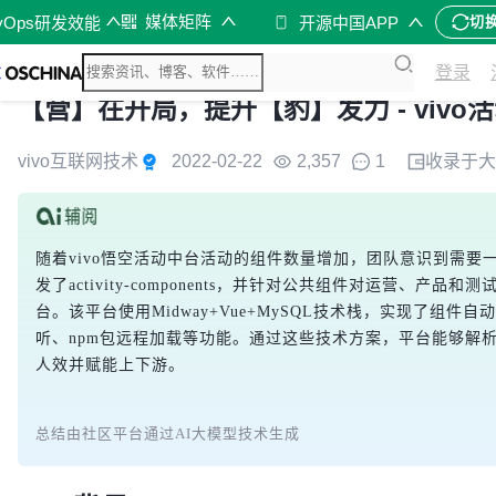
媒体矩阵
vOps研发效能
开源中国APP
切
登录
【营】在开局，提升【豹】发力 - viv
vivo互联网技术
2022-02-22
2,357
1
收录于
大
随着vivo悟空活动中台活动的组件数量增加，团队意识到需
发了activity-components，并针对公共组件对运营、
台。该平台使用Midway+Vue+MySQL技术栈，实现了组件自动映射
听、npm包远程加载等功能。通过这些技术方案，平台能够解
人效并赋能上下游。
总结由社区平台通过AI大模型技术生成