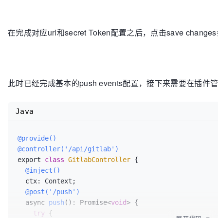
align=\"center\">是否展示弹框</td>\n<td align=\"center\
align=\"center\">-</td>\n<td align=\"center\">否</t
</td>\n</tr>\n</tbody></table>\n<h2 id=\"事件-even
在完成对应url和secret Token配置之后，点击save cha
Events</h2>\n<table>\n<thead>\n<tr>\n<th align=\"c
align=\"center\">说明</th>\n<th align=\"center\">参数
<tr>\n<td align=\"center\">input</td>\n<td align=\"
</td>\n</tr>\n<tr>\n<td align=\"center\">close</
</td>\n<td align=\"center\"></td>\n</tr>\n</tbody
此时已经完成基本的push events配置，接下来需要在插件
Slots</h2>\n<table>\n<thead>\n<tr>\n<th align=\"ce
说明</th>\n<th align=\"center\">scope</th>\n<th 
align=\"center\">content</th>\n</tr>\n</thead>\n<tbo
Java
align=\"center\">default</td>\n<td align=\"center
</td>\n<td align=\"center\">-</td>\n</tr>\n</tbody>
@provide()
"fullPath"
: 
"/F/我的项目/公共组件/activity-compon
@controller('/api/gitlab')
components/CommonDialog/index.md"
,

export 
class
GitlabController
 {

"path"
: 
"doc/base-components/CommonDialog/ind
@inject()
"cname"
: 
"通用基础弹框"
  ctx: Context;

    }, {

@post('/push')
"name"
: 
"ConfirmDialog"
,

  async 
push
()
: Promise<
void
> {

"md"
: 
"<h1 id=\"confirmdialog\">ConfirmDia
try
 {

</h3>\n<blockquote>\n<p>确认弹框</p>\n</blockquote>