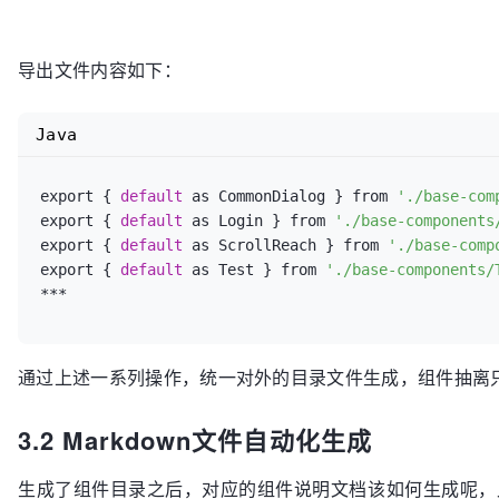
    }

  })

导出文件内容如下：
}

***

***

Java
// 拼接文件内容
const
file
=
 `

export { 
default
 as CommonDialog } from 
'./base-com
${components.map(c => `export { 
default
 as ${c.name
export { 
default
 as Login } from 
'./base-components
export { 
default
 as ScrollReach } from 
'./base-comp
// 文件输出
export { 
default
 as Test } from 
'./base-components/
try
 {

  fse.outputFile(path.join(__dirname, 
'..'
, pkgJson
} 
catch
 (e) {

  console.log(e)

通过上述一系列操作，统一对外的目录文件生成，组件抽离
3.2 Markdown文件自动化生成
生成了组件目录之后，对应的组件说明文档该如何生成呢，