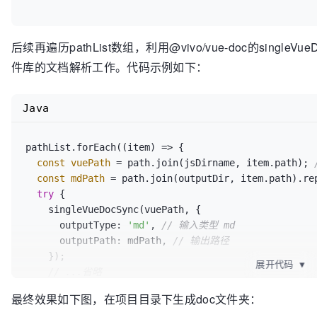
    exit(path, state) {

      console.log(
'end processing ExportSpecifier!'
// do something
后续再遍历pathList数组，利用@vivo/vue-doc的sing
    },

件库的文档解析工作。代码示例如下：
  },

Java
pathList.forEach((item) => {

const
vuePath
=
 path.join(jsDirname, item.path); 
const
mdPath
=
 path.join(outputDir, item.path).re
try
 {

    singleVueDocSync(vuePath, {

      outputType: 
'md'
, 
// 输入类型 md
      outputPath: mdPath, 
// 输出路径
    });

展开代码
▼
// ...省略
  } 
catch
 (error) {

最终效果如下图，在项目目录下生成doc文件夹：
// todo 如果遇到@vivo/vue-doc处理不了的组件，