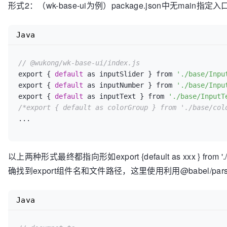
形式2：（wk-base-ui为例）package.json中无main指
Java
// @wukong/wk-base-ui/index.js
export { 
default
 as inputSlider } from 
'./base/Inpu
export { 
default
 as inputNumber } from 
'./base/Inpu
export { 
default
 as inputText } from 
'./base/InputT
/*export { default as colorGroup } from './base/col
以上两种形式最终都指向形如export {default as xxx } from 
确找到export组件名和文件路径，这里使用利用@babel/parse
Java