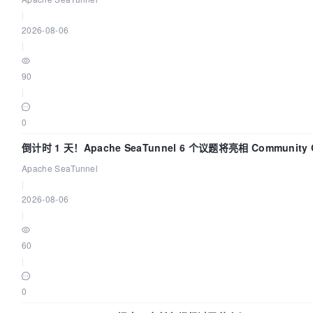
|
2026-08-06
|
90
|
0
倒计时 1 天！Apache SeaTunnel 6 个议题将亮相 Community Ov
Apache SeaTunnel
|
2026-08-06
|
60
|
0