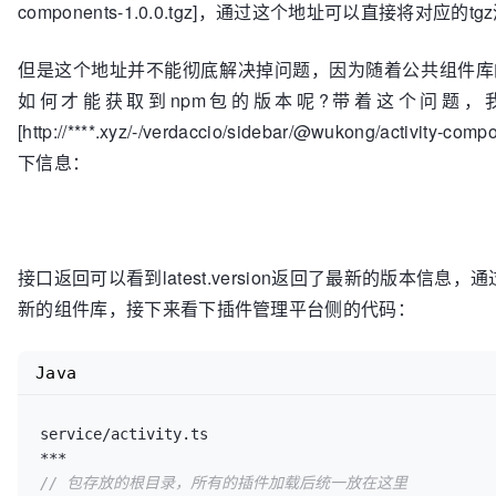
components-1.0.0.tgz]，通过这个地址可以直接将对应
"tarball"
: 
"http://wk-****-npm-test.vivo.xyz/@w
    }, {

components-1.0.0.tgz"
"name"
: 
"WinnerList"
,

   }，

但是这个地址并不能彻底解决掉问题，因为随着公共组件库
"md"
: 
"<h1 id=\"winnerlist\">WinnerList</
   ***

</h3>\n<blockquote>\n<p>中奖列表</p>\n</blockquote>
如何才能获取到npm包的版本呢?带着这个问题，我们去
Attributes</h2>\n<table>\n<thead>\n<tr>\n<th align=
[http://****.xyz/-/verdaccio/sidebar/@wukong/a
align=\"center\">说明</th>\n<th align=\"center\">类
下信息：
</th>\n<th align=\"center\">必须</th>\n<th 
align=\"center\">sync</th>\n</tr>\n</thead>\n<tbody>
align=\"center\">item</td>\n<td align=\"center\">-</
align=\"center\">-</td>\n<td align=\"center\">是</t
</td>\n</tr>\n<tr>\n<td align=\"center\">prodHost</t
接口返回可以看到latest.version返回了最新的版本信
align=\"center\">String</td>\n<td align=\"center\">
新的组件库，接下来看下插件管理平台侧的代码：
</td>\n<td align=\"center\">否</td>\n</tr>\n<tr>\n<t
align=\"center\">prizeTypeOptions</td>\n<td align=\"
align=\"center\">Array</td>\n<td align=\"center\">-
Java
</td>\n<td align=\"center\">否</td>\n</tr>\n<tr>\n<t
align=\"center\">-</td>\n<td align=\"center\">Boolea
service/activity.ts

align=\"center\">true</td>\n<td align=\"center\">否
</td>\n</tr>\n<tr>\n<td align=\"center\">listUrl</td
// 包存放的根目录，所有的插件加载后统一放在这里
align=\"center\">String</td>\n<td 