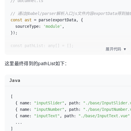
// documnet.ts
// 通过@babel/parser解析入口js文件内容exportData得到
const
ast
=
 parse(exportData, {

  sourceType: 
'module'
,

});

const pathList: any[] = [];

展开代码
▼
// 通过@babel/traverse遍历ast，得到每条export语句中
这里最终得到的pathList如下：
traverse(ast, {

  ExportSpecifier: {

    enter(path, state) {

Java
      console.log(
'start processing ExportSpecifier
// do something
[

      pathList.push({

  { name: 
"inputSlider"
, path: 
"./base/InputSlider.
        path: path.parent.source.value, 
// 组件导出路径 
  { name: 
"inputNumber"
, path: 
"./base/InputNumber.
的./xxx/../xxx.vue
  { name: 
"inputText"
, path: 
"./base/InputText.vue"
        name: path.node.exported.name, 
// 组件导出名 eg
  ...

      });

    },
