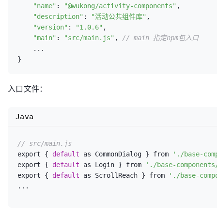
"name"
: 
"@wukong/activity-components"
,

"description"
: 
"活动公共组件库"
,

"version"
: 
"1.0.6"
,

"main"
: 
"src/main.js"
, 
// main 指定npm包入口
    ...

入口文件：
Java
// src/main.js
export { 
default
 as CommonDialog } from 
'./base-com
export { 
default
 as Login } from 
'./base-components
export { 
default
 as ScrollReach } from 
'./base-comp