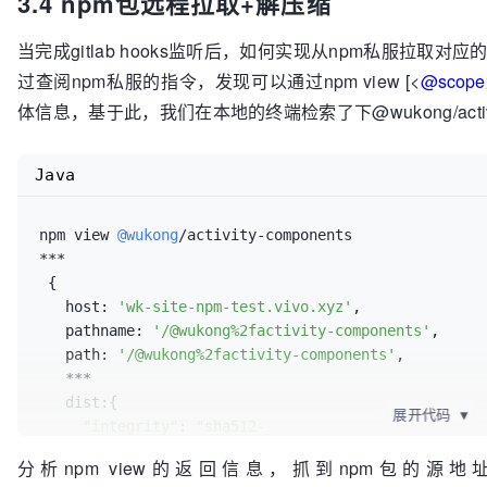
3.4 npm包远程拉取+解压缩
        code: ErrorCode.fail,

align=\"center\">rightTitle</td>\n<td align=\"cen
        success: 
false
,

align=\"center\">String</td>\n<td align=\"center\"
当完成gitlab hooks监听后，如何实现从npm私服拉
        msg: e.toString()

</td>\n<td align=\"center\">否</td>\n</tr>\n<tr>\n<t
      } as IRes;

过查阅npm私服的指令，发现可以通过npm view [<
@scope
align=\"center\">leftBtnStyle</td>\n<td align=\"c
    }

align=\"center\">Object</td>\n<td align=\"center\">
体信息，基于此，我们在本地的终端检索了下@wukong/activi
  }

</td>\n<td align=\"center\">否</td>\n</tr>\n<tr>\n<t
align=\"center\">rightBtnStyle</td>\n<td align=\"
Java
align=\"center\">Object</td>\n<td align=\"center\">
</td>\n<td align=\"center\">否</td>\n</tr>\n</tbod
Events</h2>\n<table>\n<thead>\n<tr>\n<th align=\"c
npm view 
@wukong
/activity-components

align=\"center\">说明</th>\n<th align=\"center\">参数
***

<tr>\n<td align=\"center\">cancel</td>\n<td alig
 {

align=\"center\"></td>\n</tr>\n<tr>\n<td align=\"cen
   host: 
'wk-site-npm-test.vivo.xyz'
,

align=\"center\">右按钮点击触发</td>\n<td align=\"cente
   pathname: 
'/@wukong%2factivity-components'
,

align=\"center\">close</td>\n<td align=\"center\
   path: 
'/@wukong%2factivity-components'
,

</td>\n</tr>\n<tr>\n<td align=\"center\">input</td>\
   ***

align=\"center\"></td>\n</tr>\n</tbody></table>\n"
,

   dist:{

"fullPath"
: 
"/F/我的项目/公共组件/activity-compon
展开代码
▼
"integrity"
: 
"sha512-
components/ConfirmDialog/index.md"
,

aaJssqDQfSmwQ1Gonp5FnNvD6TBXZWqsSns3zAncmN97+G9i0QI
"path"
: 
"doc/wap-components/ConfirmDialog/ind
分析npm view的返回信息，抓到npm包的源地址:dist.tarball:[
"shasum"
: 
"ff09a0554d66e837697f896c37688662327e
"cname"
: 
"确认弹框"