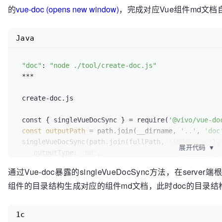
的
vue-doc (opens new window)
，完成对应Vue组件md文
Java
"doc"
: 
"node ./tool/create-doc.js"
 ***

 create-doc.js

 const { singleVueDocSync } = require(
'@vivo/vue-do
const
outputPath
=
 path.join(__dirname, 
'..'
, 
'doc
 singleVueDocSync(path.join(fullPath, 
'index.vue'
), 
展开代码
▼
    outputType: 
'md'
,

    outputPath

通过Vue-doc暴露的singleVueDocSync方法，在se
组件的目录结构生成对应的组件md文档，此时doc的目录结
1c