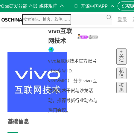
媒体矩阵
vOps研发效能
开源中国APP
切
登录
vivo互联
网技术
+
关
vivo互联网技术官方账号
注
私
（公众号 ID：
信
vivoVMIC） 分享 vivo 互
拉
黑
联网技术干货与沙龙活
动，推荐最新行业动态与
热门会议。
基础信息