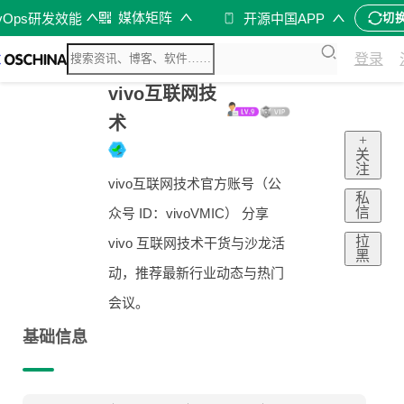
媒体矩阵
vOps研发效能
开源中国APP
切
登录
vivo互联网技
术
+
关
注
vivo互联网技术官方账号（公
私
信
众号 ID：vivoVMIC） 分享
拉
vivo 互联网技术干货与沙龙活
黑
动，推荐最新行业动态与热门
会议。
基础信息