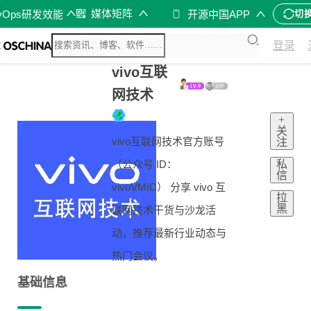
媒体矩阵
vOps研发效能
开源中国APP
切
登录
vivo互联
网技术
+
关
vivo互联网技术官方账号
注
私
（公众号 ID：
信
vivoVMIC） 分享 vivo 互
拉
黑
联网技术干货与沙龙活
动，推荐最新行业动态与
热门会议。
基础信息