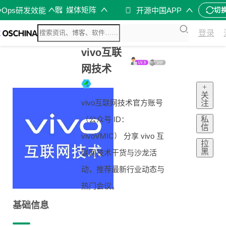
媒体矩阵
vOps研发效能
开源中国APP
切
登录
vivo互联
网技术
+
关
vivo互联网技术官方账号
注
私
（公众号 ID：
信
vivoVMIC） 分享 vivo 互
拉
黑
联网技术干货与沙龙活
动，推荐最新行业动态与
热门会议。
基础信息