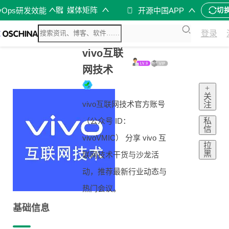
媒体矩阵
vOps研发效能
开源中国APP
切
登录
vivo互联
网技术
+
关
vivo互联网技术官方账号
注
私
（公众号 ID：
信
vivoVMIC） 分享 vivo 互
拉
黑
联网技术干货与沙龙活
动，推荐最新行业动态与
热门会议。
基础信息