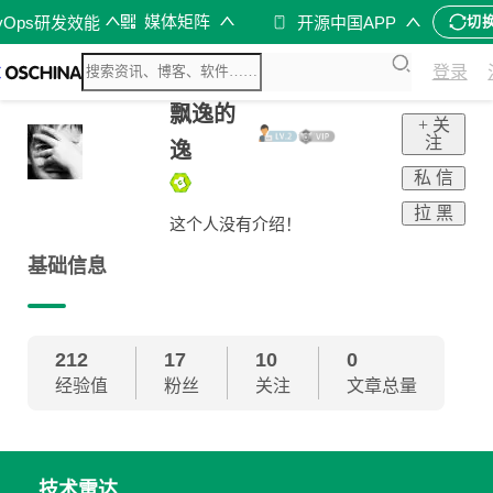
媒体矩阵
vOps研发效能
开源中国APP
切
登录
飘逸的
+ 关
注
逸
私 信
拉 黑
这个人没有介绍！
基础信息
212
17
10
0
经验值
粉丝
关注
文章总量
技术雷达