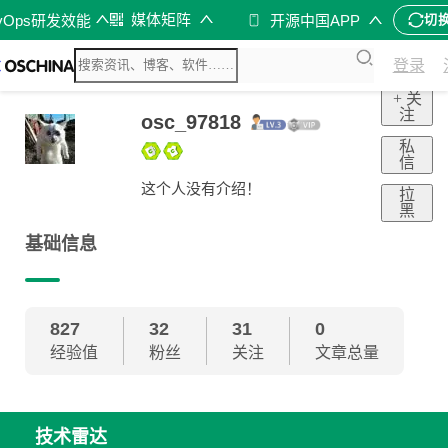
媒体矩阵
vOps研发效能
开源中国APP
切
登录
+ 关
注
osc_97818
私
信
这个人没有介绍！
拉
黑
基础信息
827
32
31
0
经验值
粉丝
关注
文章总量
技术雷达