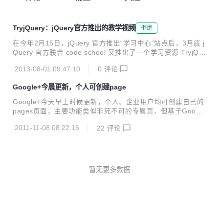
TryjQuery：jQuery官方推出的教学视频
拒绝
在今年2月15日，jQuery 官方推出“学习中心”站点后，3月底 j
Query 官方联合 code school 又推出了一个学习资源 TryjQu
ery，其中包括14个视频、71个交互式挑战。 3月28日我们在
2013-08-01 09:47:10
0
评论
@程序员的那些事 发了一条微博，推荐了这个资源、如果你用
Code School 账号登录后，可以保存学习过程，也可赢得勋
Google+今晨更新，个人可创建page
章。 在微博推荐后，@梦境漫游指南 在评论中表示想把那 14
个视频翻译成中文。我们转发并评论后，随后有几位朋友和他
Google+今天早上时候更新，个人、企业用户均可创建自己的
一起开始了译制。 第一集：What is jQuery 第一集视频完全
pages页面，主要功能类似非死不可的专属页，但基于Google
由@梦境漫游指南 译制 第二集：Using jQuery 第二集听译：
+的圈圈更能发挥page的作用。 目前Google+上以掀起了一股
@道曰修...
2011-11-08 08:22:16
22
评论
创建page的浪潮，比如linus同学，本想创建linux page结果
不小心创建了linus page， linus同学原话：Tag-line reflectin
g that I did it right this time.Now I just need to figure out h
ow to delete the "Linus" page.” 而基于Google+圈圈的作
用，使得企业在G友之间的传播...
暂无更多数据