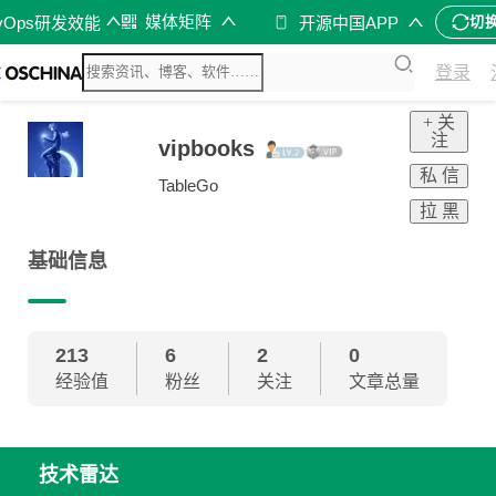
媒体矩阵
vOps研发效能
开源中国APP
切
登录
+ 关
注
vipbooks
私 信
TableGo
拉 黑
基础信息
213
6
2
0
经验值
粉丝
关注
文章总量
技术雷达