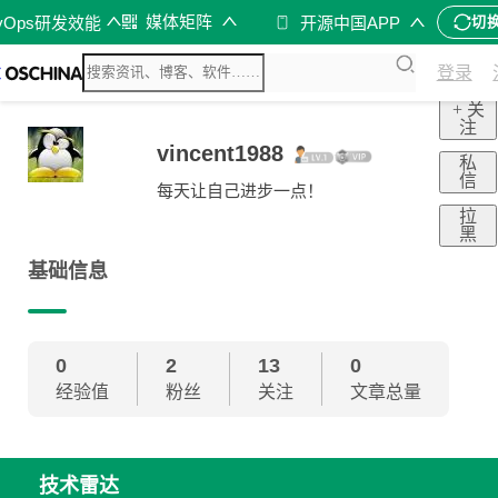
媒体矩阵
vOps研发效能
开源中国APP
切
登录
+ 关
注
vincent1988
私
信
每天让自己进步一点！
拉
黑
基础信息
0
2
13
0
经验值
粉丝
关注
文章总量
技术雷达