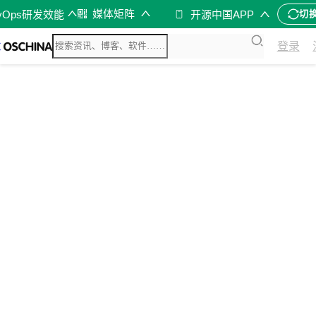
媒体矩阵
vOps研发效能
开源中国APP
切
登录