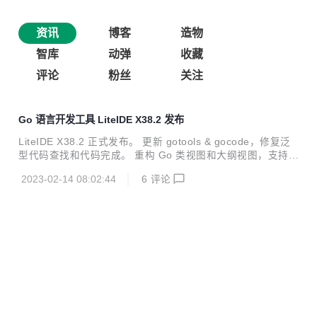
资讯
博客
造物
智库
动弹
收藏
评论
粉丝
关注
Go 语言开发工具 LiteIDE X38.2 发布
LiteIDE X38.2 正式发布。 更新 gotools & gocode，修复泛
型代码查找和代码完成。 重构 Go 类视图和大纲视图，支持泛
型显示。 更新 Delve 调试插件，增加反汇编视图，修复 wind
2023-02-14 08:02:44
6
评论
ows 下退出错误。 ### 2023.02.14 Ver X38.2 * LiteIDE * fix
and update gotools & gocode * refactor astview outline * u
Go 语言开发工具 LiteIDE X38.1 发布
pdate dlv debugger plugin * GolangAst * new outline view
by pos ...
LiteIDE X38.1 发布，支持 Go1.18 泛型。 * 支持 Go1.18 泛
型，支持泛型/实例的代码完成，查找和重构支持。 * 改进环境
变量，编辑器，代码完成和集成终端等插件。 * 支持 VS2019
2023-01-23 16:59:46
12
评论
和 FreeBSD/OpenBSD 编译。 ### 2023.01.22 Ver X38.1 *
LiteIDE * gotools & gocode support Go1.18 generics * sup
Go 语言开发工具 LiteIDE X37.4 发布
port build for windows vs2019 * support build for freebsd/
openbsd * fix ...
LiteIDE X37.4 已经发布，此版本为功能修复版本。在 macO