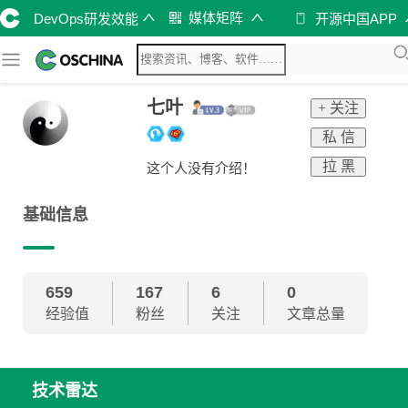
媒体矩阵
DevOps研发效能
开源中国APP
七叶
+ 关注
私 信
拉 黑
这个人没有介绍！
基础信息
659
167
6
0
经验值
粉丝
关注
文章总量
技术雷达