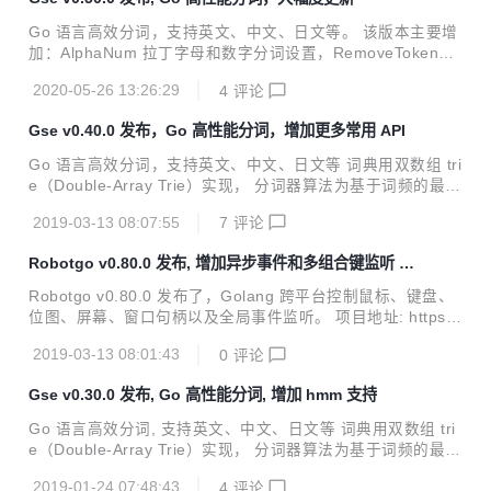
em scale 支持, 导出并增加更多 keycode 支持, 更多 win32
方法导出等一些列的大更新。 增加更多示例、测试代码, 支持
Go 语言高效分词，支持英文、中文、日文等。 该版本主要增
Linux 测试和 Github Actions, 修复 b...
加：AlphaNum 拉丁字母和数字分词设置，RemoveToken，
gse.New()，分词 ToLower 设置；Tirm 清除标点符号和空
2020-05-26 13:26:29
4
评论
格，TextFreq 设置默认加载 frenquency，cutDAGNoHMM
和最短路径加动态规划配置，支持 ", " 分割字典文件等功能。
Gse v0.40.0 发布，Go 高性能分词，增加更多常用 API
增加更多示例、测试和 benchmark 代码, 修复 bug。 项目地
址：https://github.com/go-ego/gse Nisqually Glacier Add a
Go 语言高效分词，支持英文、中文、日文等 词典用双数组 tri
dd alphanum split words support use...
e（Double-Array Trie）实现， 分词器算法为基于词频的最短
路径加动态规划, DAG 和 HMM (Viterbi) 算法分词, 新增 API
2019-03-13 08:07:55
7
评论
基本和结巴分词保持一致. 支持普通、搜索引擎、全模式、精
确模式和 HMM模式多种分词模式，支持用户词典、词性标
Robotgo v0.80.0 发布, 增加异步事件和多组合键监听 ho
注，可运行 JSON RPC 服务。 项目地址: https://github.co
ok 支持
m/go-ego/gse Snake River Add [NEW] Add more common
Robotgo v0.80.0 发布了，Golang 跨平台控制鼠标、键盘、
APIs and more examples [NEW] Export seg.F...
位图、屏幕、窗口句柄以及全局事件监听。 项目地址: https://
github.com/go-vgo/robotgo 示例: fmt.Println("--- Please pr
2019-03-13 08:01:43
0
评论
ess ctrl + shift + q ---") ok := robotgo.AddEvents("q", "ctrl",
"shift") if ok { fmt.Println("add events...") } Sierra Nevad
Gse v0.30.0 发布, Go 高性能分词, 增加 hmm 支持
a Add [NEW] Add asynchronous event support ...
Go 语言高效分词, 支持英文、中文、日文等 词典用双数组 tri
e（Double-Array Trie）实现， 分词器算法为基于词频的最短
路径加动态规划。v0.30.0 版本主要新增了 DAG 和 HMM (Vit
2019-01-24 07:48:43
4
评论