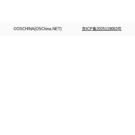
©OSCHINA(OSChina.NET)
京ICP备2025119063号