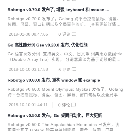
erbi) 算法分词, 新增 API 基本和结巴分词保持一致. 支持普
通、搜索引擎、全模式、精确模式和 HMM模式多种分词模
Robotgo v0.70.0 发布了, 增强 keyboard 和 mouse 操
式，支持用户词典、词性标注，可运行JSON RPC服务。 更
作
新详情和项目地址: gse package mainimport ( "fmt" "gi
Robotgo v0.70.0 发布了，Golang 跨平台控制鼠标、键盘、
thub.com/go-ego/gse") func main() { var se...
位图、屏幕、窗口句柄以及全局事件监听。 [查看更新详情和
项目地址] # Caloris Montes ### Add - [NEW] Update keyb
2019-01-08 08:47:05
0
评论
oard use sendInput not keybd_event - [NEW] Update mou
se use sendInput not mouse_event - [NEW] Add drag mou
Go 高性能分词 Gse v0.20.0 发布, 优化性能
se other button support - [NEW] Add more numpad key su
pport - [NEW] Add numpad...
Go 语言高效分词, 支持英文、中文、日文等 词典用双数组trie
（Double-Array Trie）实现， 分词器算法为基于词频的最短
路径加动态规划。 支持普通和搜索引擎两种分词模式，支持用
2018-10-10 03:17:58
5
评论
户词典、词性标注，可运行JSON RPC服务。 更新详情地址 p
ackage main import ( "fmt" "github.com/go-ego/gse"
Robotgo v0.60.0 发布, 重构 window 和 example
) func main() { var seg gse.Segmenter seg.LoadDict
("zh,testdata/test_dict.txt,testdata/test_dict1.t...
Robotgo v0.60.0 Mount Olympus: Mytikas 发布了，Golang
跨平台控制鼠标、键盘、位图、屏幕、窗口句柄以及全局事件
监听。 查看详细更新地址 Add [NEW] Add GetBounds func
2018-10-10 01:44:11
0
评论
support (add getclient and getframe C_func) [NEW] Add G
etXId and GetXidFromPid func [NEW] Refactoring GetTitle
Robotgo v0.50.0 发布，Go 桌面自动化，巨大更新
() func allow by pid [NEW] Refactoring CloseWindow() allo
w by pid [NEW]...
Robotgo v0.50.0 The Appalachian Mountains 已发布，该
项目实现了 Golang 跨平台控制鼠标、键盘、位图、屏幕、窗