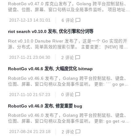
例子 [NEW] 增加方法 Sleep [NEW] 增加更多 key 监听 [NE
RobotGo v0.47.0 库克山发布了，Golang 跨平台控制鼠标、
W] 增加...
键盘、位图、屏幕、窗口句柄以及全局事件监听。 项目地址:
https://github.com/go-vgo/robotgo 主要变更 [NEW] 增加 wi
2017-12-13 14:31:01
6
评论
ndows 32bit and 64bit 依赖到包内部 [NEW] 增加 macOs 依
赖到包内部 [NEW] 将依赖包添加到 vendor 解决依赖不方便
riot search v0.10.0 发布, 优化引擎和分词等
问题, 移除 zlib/libpng 依赖 [NEW] 增加 FindColorCS(x, y,
w, h int, color CHex), CHex 类型 and examples #84 [NEW]
Riot v0.10.0 Danube River 发布了，这是一个 Go 实现的开
增...
源、分布式、简单高效的搜索引擎。 主要变更： [NEW] 增加
heartbeat [NEW] Add go dependency package to vendor
2017-11-21 23:04:30
2
评论
[NEW] 增加 codecov [NEW] Add context cancel [NEW] 更
新 gse 和 support Japanese [NEW] 更新 gse 更新加载字典
RobotGo v0.46.6 发布, 大幅度优化 bitmap
方法增加默认字典 增加多个字典兼容不同语言 [NEW] 更新 gs
e 和分词规则并添加相应文档 [NEW] 增加获取 engine token
RobotGo v0.46.6 发布了，Golang 跨平台控制鼠标、键盘、
s 方法 [NEW]...
位图、屏幕、窗口句柄以及全局事件监听。 更新: ``` go get -
u github.com/go-vgo/robotgo ``` 主要变更： 增加 getcolor
2017-11-10 21:57:23
0
评论
增加 .travis.yml 增加 bitmap from string 增加 find some col
or 增加 find the every bitmap 增加 robot: add no bitmap in
RobotGo v0.46.0 发布, 修复重要 bug
master 更新: 更新 examples 和文档 更新 README.md 和 cl
ipboard 更新 findbit api 到...
RobotGo v0.46.0 发布了，Golang 跨平台控制鼠标、键盘、
位图、屏幕、窗口句柄以及全局事件监听。 更新: go get -u gi
thub.com/go-vgo/robotgo 主要变更： 增加 robot 分支 增加
2017-08-24 21:23:18
2
评论
ActivePID 增加 FindBit 更新: 更新 examples 和文档 更新 Fi