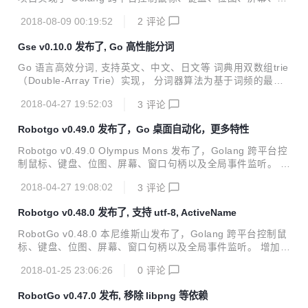
口句柄以及全局事件监听。 The Appalachian Mountains Ad
2018-08-09 00:19:52
2
评论
d [NEW] Add simple ocr support [NEW] Add max and min
window api and win32.h file [NEW] Automatic free internal
Gse v0.10.0 发布了, Go 高性能分词
bitmap and add bitmapStr example [NEW] Update findBit
map and findColor...
Go 语言高效分词, 支持英文、中文、日文等 词典用双数组trie
（Double-Array Trie）实现， 分词器算法为基于词频的最短
路径加动态规划。 支持普通和搜索引擎两种分词模式，支持用
2018-04-27 19:52:03
3
评论
户词典、词性标注，可运行JSON RPC服务。 package main
import ( "fmt" "github.com/go-ego/gse" ) func main() { va
Robotgo v0.49.0 发布了，Go 桌面自动化，更多特性
r seg gse.Segmenter seg.LoadDict("zh,testdata/test_dict.t
xt,testdata/test_dict1.txt") text1 := []byte(...
Robotgo v0.49.0 Olympus Mons 发布了，Golang 跨平台控
制鼠标、键盘、位图、屏幕、窗口句柄以及全局事件监听。 A
dd [NEW] Add get image size func [NEW] Add linux type st
2018-04-27 19:08:02
3
评论
ring utf-8 support [NEW] Add scroll mouse support x, y [N
EW] Add AddEvent() "esc" support fix #105 [NEW] Add Ad
Robotgo v0.48.0 发布了, 支持 utf-8, ActiveName
dEvent "space" fix #110 [NEW] Add clipboard choose prim
ary mo...
RobotGo v0.48.0 本尼维斯山发布了，Golang 跨平台控制鼠
标、键盘、位图、屏幕、窗口句柄以及全局事件监听。 增加
[NEW] 增加通过标题激活窗口方法 ActiveName [NEW] 增加
2018-01-25 23:06:26
0
评论
TypeString 支持 utf-8 增加方法 CharCodeAt, UnicodeType,
PasteStr 并更新 TypeStr, TypeString [NEW] 增加 count of
RobotGo v0.47.0 发布, 移除 libpng 等依赖
bitmap func CountBitmap [NEW] 增加方法 SaveCapture 和