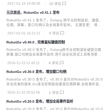
2017-01-15 19:08:38
10
评论
监听增加f1-f12 增加移动平台支持计划 更新: 格式化代码 更新
文档 更新介绍 更新golint 更新example 更新代码顺序 修复:
元旦放送，RobotGo v0.41.1 发布
降级c11到c99 优化内存释放 修复linux ShowAlert进程导致的
X11错误 安装: go get github.com/go-vgo/robotgo 项目地址
RobotGo v0.41.1 发布了，Golang 跨平台控制鼠标、键盘、
Github:https://github....
位图、屏幕、窗口句柄以及全局事件监听。 主要变更： 增加
停止全局事件监听api 增加SetHandle 增加代码示例 降级Cap
2017-01-01 16:22:21
9
评论
ture_Screen 增加BCaptureScreen 增加Version 增加Go Re
port 增加godoc和更新 link 简化部分API 清除打印改为返回
RobotGo v0.40.0 , 完善鼠标键盘控制
更新文档 更新代码符合golint标准 添加弃用API警告 修复BU
G: 修复AddEvent鼠标值为null与键盘冲突问题 项目地址: Git
RobotGo v0.40.0 发布了，Golang跨平台控制鼠标键盘位图
hub: https://github.com/go-vgo/robotgo Osc...
屏幕,窗口句柄及全局事件监听;用于自动化测试工具等场景。
主要变更： 增加Window方法SetActive 更新KeyTap,支持字
2016-11-23 21:43:11
4
评论
符串数组[]string和string同时使用 更新KeyToggle,支持更多
参数 更新MouseToggle,支持切换左右键 更新MouseClick,支
RobotGo v0.30.0 发布，增加窗口句柄
持左中右按键 更新Screen,添加Capture_Screen 更新平滑移
动鼠标MoveMouseSmooth,添加速度参数 更新文档 更新测试
RobotGo v0.30.0 发布了。v0.30.0 是针对RobotGo v0.20.0
修复BUG: 修复Windows C99问题 修复keyboard参数问题 安
优化完善的版本,Go语言控制鼠标键盘位图屏幕,全局事件监听
装: g...
以及窗口句柄操作,用于自动化测试工具等场景。 主要变更：
2016-11-10 20:52:55
1
评论
增加窗口句柄 例子: abool := robotgo.ShowAlert("test", "ro
botgo") if abool == 0 { Println("ok@@@", "ok") } tit
RobotGo v0.20.0 发布，增加全局事件监听
le:=robotgo.GetTitle() Println("title@@@", "title") 增加弹
出窗口 更新Event 更新测试 更新文档 更...
RobotGo v0.20.0 发布了。v0.20.0 是针对RobotGo v0.10.0