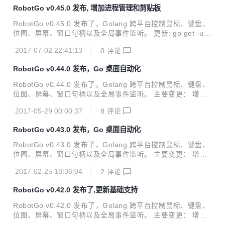
ndIds 更新 README.md 和 clipboard 修复: 修复 MoveMou
RobotGo v0.45.0 发布, 增加进程管理和剪贴板
seSmooth 参数错误 修复 name 错误 修复 FindBitmap 错误
详细的 Release Notes 请参见：https://github.com/go-vg
RobotGo v0.45.0 发布了，Golang 跨平台控制鼠标、键盘、
o/...
位图、屏幕、窗口句柄以及全局事件监听。 更新: go get -u gi
thub.com/go-vgo/robotgo 主要变更： 增加 Process 增加 Ty
2017-07-02 22:41:13
0
评论
peStr 增加 DeepCopyBit 增加 CopyBitpb 增加 ReadBitmap
增加 vendor.json 增加 ReadAll: 剪贴板 增加 WriteAll: 剪贴
RobotGo v0.44.0 发布，Go 桌面自动化
板 增加 Pids : 获取所有进程 id 增加 FindName: 通过进程 id
查找进程名 增加 FindNames: 获取所有进程 name 增加 PidE
RobotGo v0.44.0 发布了，Golang 跨平台控制鼠标、键盘、
xist...
位图、屏幕、窗口句柄以及全局事件监听。 主要变更： 增加
CHANGELOG.md 格式化代码 增加 fedora 依赖文档 更新:
2017-05-29 00:00:37
8
评论
更新 Test 更新 Guidelines 更新 godoc 和 docs 更新并分割
examples 更新并整理 README.md 修复: 修排版和MD显示
RobotGo v0.43.0 发布，Go 桌面自动化
错误 修复 fedora 添加事件内存问题 修复 doc.md 和 READM
E.md 显示问题
RobotGo v0.43.0 发布了，Golang 跨平台控制鼠标、键盘、
位图、屏幕、窗口句柄以及全局事件监听。 主要变更： 增加
keys.md(键位文档) 增加 Getpid 增加 "menu" 键 增加 GetB
2017-02-25 18:36:04
2
评论
Handle 更新: 更新介绍 更新 test 更新 ascii art 更新 Guideli
nes 移动文档到 docs 更新 godoc 和 docs 更新并整理 exam
RobotGo v0.42.0 发布了,更新基础支持
ple 更新并整理 README.md 修复: 修复 GetHandle #46 : 增
加GetBHandle 安装: go get -u github.com/go-vgo/robotgo
RobotGo v0.42.0 发布了，Golang 跨平台控制鼠标、键盘、
项目地址: ...
位图、屏幕、窗口句柄以及全局事件监听。 主要变更： 增加
gitter 增加 circle 增加 MoveClick 增加 Guidelines AddEvent