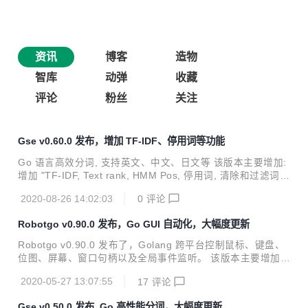
资讯
博客
造物
智库
动弹
收藏
评论
粉丝
关注
Gse v0.60.0 发布，增加 TF-IDF、停用词等功能
Go 语言高效分词, 支持英文、中文、日文等 该版本主要增加:
增加 "TF-IDF, Text rank, HMM Pos, 停用词, 清除和过滤词支
持, Levenshtein" and more, 周边支持拼音和多音词, 以及 Le
2020-08-26 14:02:03
0
评论
venshtein 等功能 增加更多示例、测试和 benchmark 代码以
及修复 bug等 项目地址: https://github.com/go-ego/gse Gse
Robotgo v0.90.0 发布，Go GUI 自动化，大幅度更新
v0.60.0 is released, Go text segmentation and NLP; Add
"TF-IDF, Text rank, HMM, Stop word, Tri...
Robotgo v0.90.0 发布了，Golang 跨平台控制鼠标、键盘、
位图、屏幕、窗口句柄以及全局事件监听。 该版本主要增加：
更现代和并发的 gohook API, 尝试多屏支持, 更新 keycode
2020-05-27 13:07:55
17
评论
无需 type 转换, 支持 windows non-POSIX gcc; Linux 下 Ty
peStr 优化并修复 bug, 增加 ToBitmapBytes() 和多平台 syst
Gse v0.50.0 发布, Go 高性能分词，大幅度更新