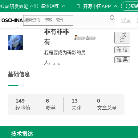
媒体矩阵
vOps研发效能
开源中国APP
切
登录
非有非非
+ 关
注
有
私 信
我是要成为码影的男
拉 黑
人。。。
基础信息
149
6
13
0
经验值
粉丝
关注
文章总量
技术雷达