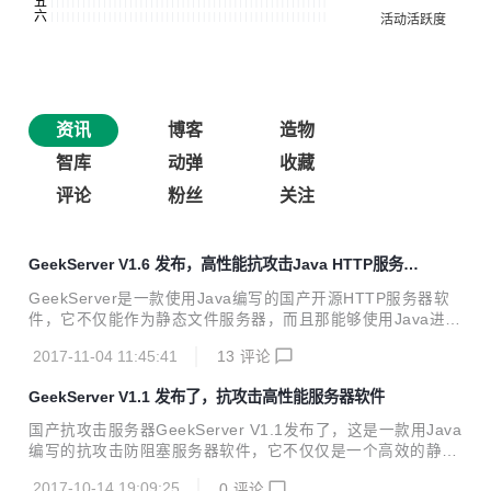
资讯
博客
造物
智库
动弹
收藏
评论
粉丝
关注
GeekServer V1.6 发布，高性能抗攻击Java HTTP服务器
软件
GeekServer是一款使用Java编写的国产开源HTTP服务器软
件，它不仅能作为静态文件服务器，而且那能够使用Java进行
直接返回数据（类似Servlet）。最重要的是它拥有超强的高并
2017-11-04 11:45:41
13
评论
发性能，和完全异步的防阻塞结构，虽然它是通过ServerSoc
ket编写的，但是它通过特殊的结构能够爆发出超强的性能，
GeekServer V1.1 发布了，抗攻击高性能服务器软件
并且它是不依赖其它任何环境的，它只需一个Java解释器就可
以运行。 本次更新包括： 1.改进并发性能，处理速度提高了
国产抗攻击服务器GeekServer V1.1发布了，这是一款用Java
很多 2.修复了之前一些地方没加锁而导致的并发问题 3.改进
编写的抗攻击防阻塞服务器软件，它不仅仅是一个高效的静态
了SESSION机制 下一步准备： 1.支持Google的Brotli压缩传
服务器，而且还能用Java编写Web页面（NativePage机
输算法，加快速度 2.增加CC攻击识别功能...
2017-10-14 19:09:25
0
评论