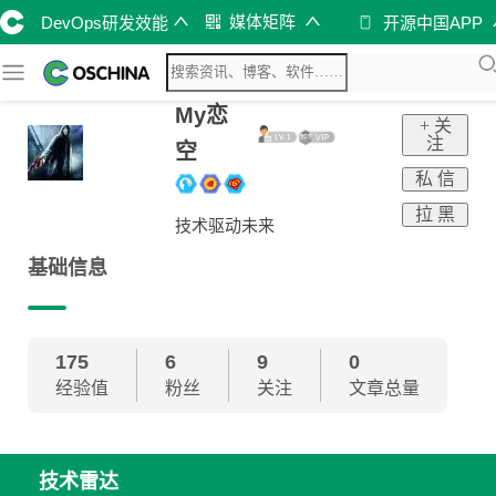
媒体矩阵
DevOps研发效能
开源中国APP
My恋
+ 关
注
空
私 信
拉 黑
技术驱动未来
基础信息
175
6
9
0
经验值
粉丝
关注
文章总量
技术雷达