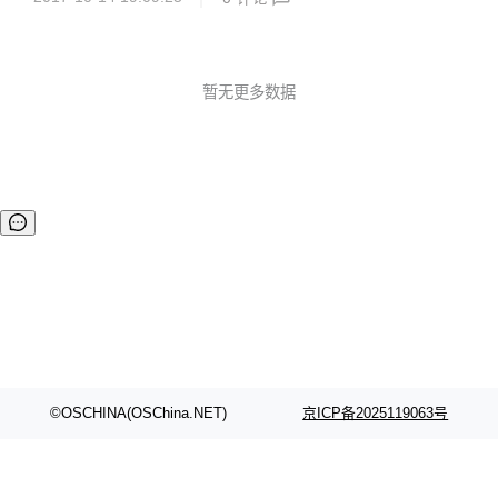
制），而且服务器软件本身带有CC攻击防护、异步防阻塞，
并且该服务器是开源的，大家可以将他嵌入自己的项目。 防阻
塞结构： 1.1 版本新增了断点续传功能，改进了CC改进防护
规则，完善了NativePage机制，并且添加了一个类似PHP的S
ESSION机制。 压测数据（2核2GB+5Mbps网络）： 攻击类
暂无更多数据
型：CC攻击 代理服务器数量：1600 发包服务器数量：20 发
送请求：3w 最高CPU占用：94% 成功...
©OSCHINA(OSChina.NET)
京ICP备2025119063号