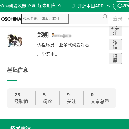
媒体矩阵
vOps研发效能
开源中国APP
切
登录
+ 关
注
郑朔
私
伪程序员 .. 业余代码爱好者
信
... 学习中..
拉
黑
基础信息
23
5
9
0
经验值
粉丝
关注
文章总量
技术雷达