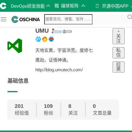
媒体矩阵
DevOps研发效能
开源中国APP
UMU
+
关
注
私
天地玄黄，宇宙洪荒。度修七
信
鹰劫，证悟神通。
拉
黑
http://blog.umutech.com/
基础信息
201
109
8
0
经验值
粉丝
关注
文章总量