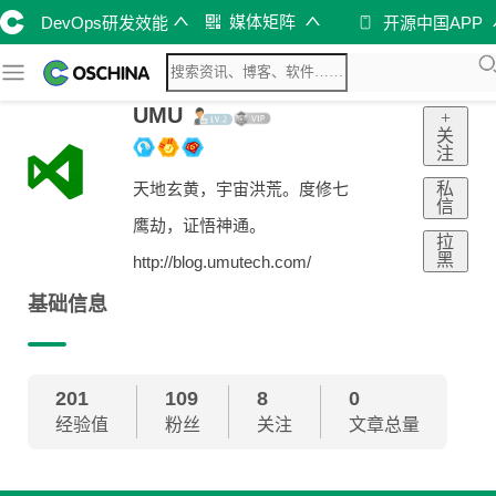
媒体矩阵
DevOps研发效能
开源中国APP
UMU
+
关
注
私
天地玄黄，宇宙洪荒。度修七
信
鹰劫，证悟神通。
拉
黑
http://blog.umutech.com/
基础信息
201
109
8
0
经验值
粉丝
关注
文章总量