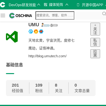
媒体矩阵
DevOps研发效能
开源中国APP
UMU
+
关
注
私
天地玄黄，宇宙洪荒。度修七
信
鹰劫，证悟神通。
拉
黑
http://blog.umutech.com/
基础信息
201
109
8
0
经验值
粉丝
关注
文章总量