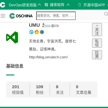
媒体矩阵
DevOps研发效能
开源中国APP
UMU
+
关
注
私
天地玄黄，宇宙洪荒。度修七
信
鹰劫，证悟神通。
拉
黑
http://blog.umutech.com/
基础信息
201
109
8
0
经验值
粉丝
关注
文章总量