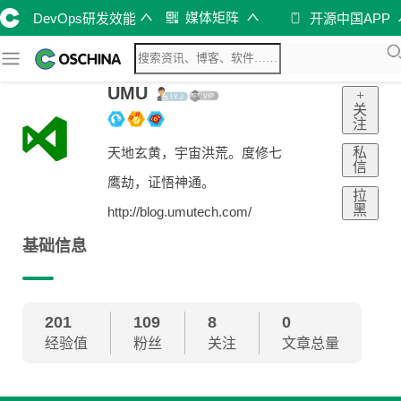
媒体矩阵
DevOps研发效能
开源中国APP
UMU
+
关
注
私
天地玄黄，宇宙洪荒。度修七
信
鹰劫，证悟神通。
拉
黑
http://blog.umutech.com/
基础信息
201
109
8
0
经验值
粉丝
关注
文章总量