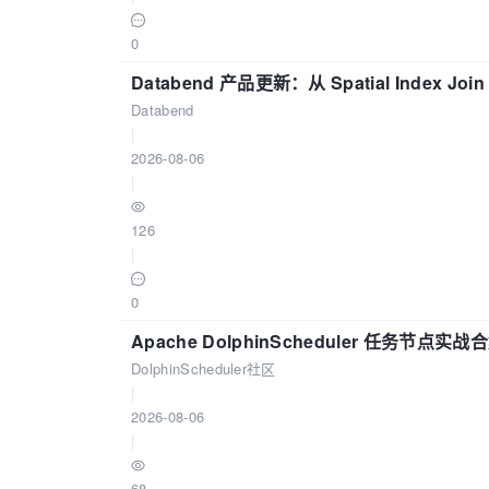
0
Databend 产品更新：从 Spatial Index Joi
Databend
|
2026-08-06
|
126
|
0
Apache DolphinScheduler 任务节点实
DolphinScheduler社区
|
2026-08-06
|
68