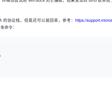
，昨晚想尝试用 WinSock 对它编程，结果发现到 bind 就
IrDA 的协议栈，但是还可以装回来，参考：
https://support.micr
三条命令：

