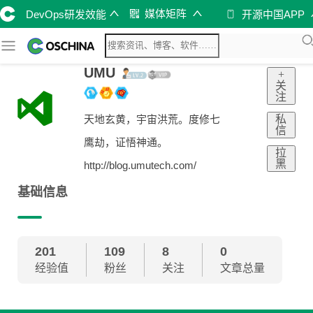
媒体矩阵
DevOps研发效能
开源中国APP
UMU
+
关
注
私
天地玄黄，宇宙洪荒。度修七
信
鹰劫，证悟神通。
拉
黑
http://blog.umutech.com/
基础信息
201
109
8
0
经验值
粉丝
关注
文章总量