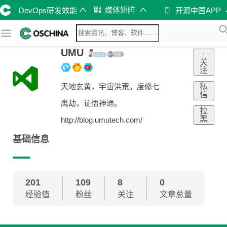
媒体矩阵
DevOps研发效能
开源中国APP
UMU
+
关
注
私
天地玄黄，宇宙洪荒。度修七
信
鹰劫，证悟神通。
拉
黑
http://blog.umutech.com/
基础信息
201
109
8
0
经验值
粉丝
关注
文章总量