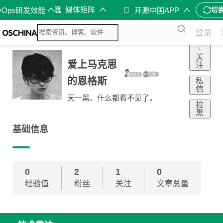
媒体矩阵
vOps研发效能
开源中国APP
切
登录
+
关
爱上马克思
注
的恩格斯
私
信
天一黑、什么都看不见了。
拉
黑
基础信息
0
2
1
0
经验值
粉丝
关注
文章总量