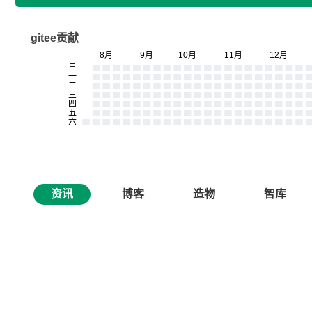
gitee贡献
资讯
博客
造物
智库