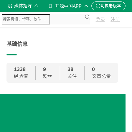
媒体矩阵
开源中国APP
切换老版本
登录
注册
基础信息
1338
9
38
0
经验值
粉丝
关注
文章总量