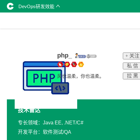
DevOps研发效能
php_
+ 关注
私 信
拉 黑
风也温柔，你也温柔。
技术雷达
专长领域：Java EE, .NET/C#
开发平台：软件测试/QA