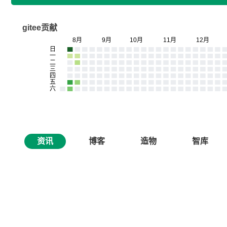
gitee贡献
资讯
博客
造物
智库